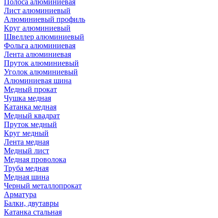
Полоса алюминиевая
Лист алюминиевый
Алюминиевый профиль
Круг алюминиевый
Швеллер алюминиевый
Фольга алюминиевая
Лента алюминиевая
Пруток алюминиевый
Уголок алюминиевый
Алюминиевая шина
Медный прокат
Чушка медная
Катанка медная
Медный квадрат
Пруток медный
Круг медный
Лента медная
Медный лист
Медная проволока
Труба медная
Медная шина
Черный металлопрокат
Арматура
Балки, двутавры
Катанка стальная