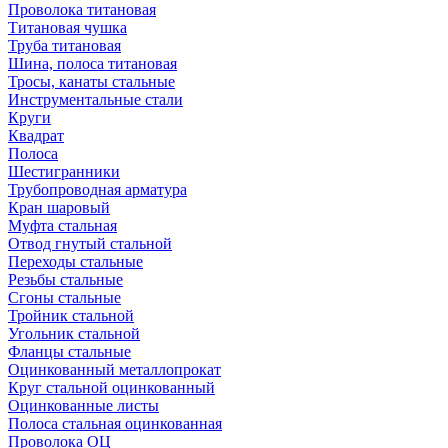
Проволока титановая
Титановая чушка
Труба титановая
Шина, полоса титановая
Тросы, канаты стальные
Инструментальные стали
Круги
Квадрат
Полоса
Шестигранники
Трубопроводная арматура
Кран шаровый
Муфта стальная
Отвод гнутый стальной
Переходы стальные
Резьбы стальные
Сгоны стальные
Тройник стальной
Угольник стальной
Фланцы стальные
Оцинкованный металлопрокат
Круг стальной оцинкованный
Оцинкованные листы
Полоса стальная оцинкованная
Проволока ОЦ