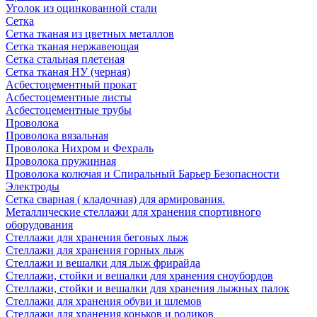
Уголок из оцинкованной стали
Сетка
Сетка тканая из цветных металлов
Сетка тканая нержавеющая
Сетка стальная плетеная
Сетка тканая НУ (черная)
Асбестоцементный прокат
Асбестоцементные листы
Асбестоцементные трубы
Проволока
Проволока вязальная
Проволока Нихром и Фехраль
Проволока пружинная
Проволока колючая и Спиральный Барьер Безопасности
Электроды
Сетка сварная ( кладочная) для армирования.
Металлические стеллажи для хранения спортивного
оборудования
Стеллажи для хранения беговых лыж
Стеллажи для хранения горных лыж
Стеллажи и вешалки для лыж фрирайда
Стеллажи, стойки и вешалки для хранения сноубордов
Стеллажи, стойки и вешалки для хранения лыжных палок
Стеллажи для хранения обуви и шлемов
Стеллажи для хранения коньков и роликов