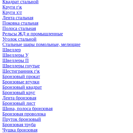
Квадрат стальной
Круги г\к
Круги х\т
Лента стальная
Поковка стальная
Полоса стальная
Рельсы ЖД и промышленные
Уголок стальной
Стальные шары помольные, мелющие
Швеллер
Швеллеры У
Швеллеры П
Швеллеры гнутые
Шестигранник г\к
Бронзовый прокат
Бронзовые втулки
Бронзовый квадрат
Бронзовый круг
Лента бронзовая
Бронзовый лист
Шина, полоса бронзовая
Бронзовая проволока
Пруток бронзовый
Бронзовая труба
Чушка бронзовая