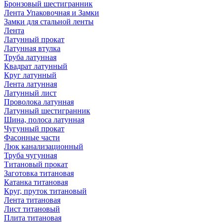
Бронзовый шестигранник
Лента Упаковочная и Замки
Замки для стальной ленты
Лента
Латунный прокат
Латунная втулка
Труба латунная
Квадрат латунный
Круг латунный
Лента латунная
Латунный лист
Проволока латунная
Латунный шестигранник
Шина, полоса латунная
Чугунный прокат
Фасонные части
Люк канализационный
Труба чугунная
Титановый прокат
Заготовка титановая
Катанка титановая
Круг, пруток титановый
Лента титановая
Лист титановый
Плита титановая