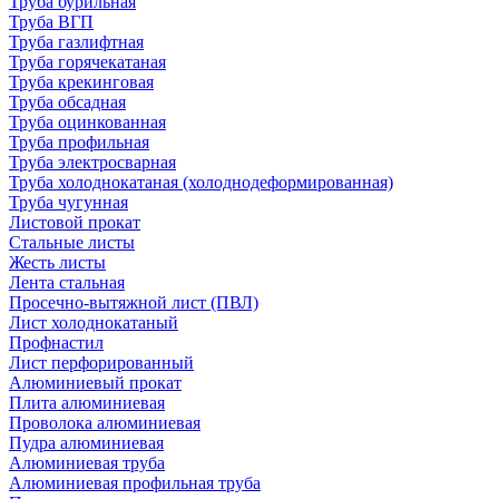
Труба бурильная
Труба ВГП
Труба газлифтная
Труба горячекатаная
Труба крекинговая
Труба обсадная
Труба оцинкованная
Труба профильная
Труба электросварная
Труба холоднокатаная (холоднодеформированная)
Труба чугунная
Листовой прокат
Стальные листы
Жесть листы
Лента стальная
Просечно-вытяжной лист (ПВЛ)
Лист холоднокатаный
Профнастил
Лист перфорированный
Алюминиевый прокат
Плита алюминиевая
Проволока алюминиевая
Пудра алюминиевая
Алюминиевая труба
Алюминиевая профильная труба