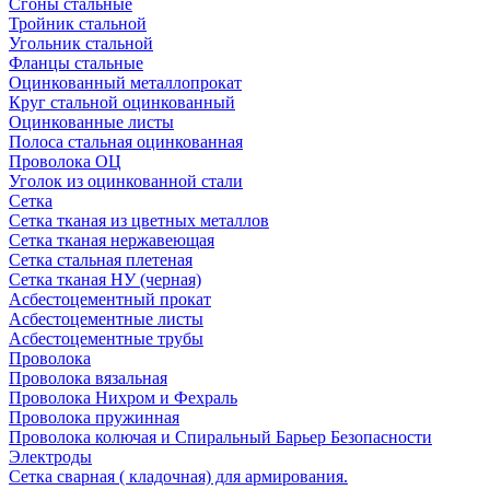
Сгоны стальные
Тройник стальной
Угольник стальной
Фланцы стальные
Оцинкованный металлопрокат
Круг стальной оцинкованный
Оцинкованные листы
Полоса стальная оцинкованная
Проволока ОЦ
Уголок из оцинкованной стали
Сетка
Сетка тканая из цветных металлов
Сетка тканая нержавеющая
Сетка стальная плетеная
Сетка тканая НУ (черная)
Асбестоцементный прокат
Асбестоцементные листы
Асбестоцементные трубы
Проволока
Проволока вязальная
Проволока Нихром и Фехраль
Проволока пружинная
Проволока колючая и Спиральный Барьер Безопасности
Электроды
Сетка сварная ( кладочная) для армирования.