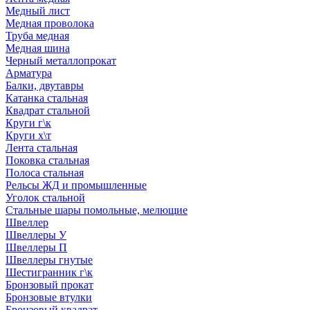
Медный лист
Медная проволока
Труба медная
Медная шина
Черный металлопрокат
Арматура
Балки, двутавры
Катанка стальная
Квадрат стальной
Круги г\к
Круги х\т
Лента стальная
Поковка стальная
Полоса стальная
Рельсы ЖД и промышленные
Уголок стальной
Стальные шары помольные, мелющие
Швеллер
Швеллеры У
Швеллеры П
Швеллеры гнутые
Шестигранник г\к
Бронзовый прокат
Бронзовые втулки
Бронзовый квадрат