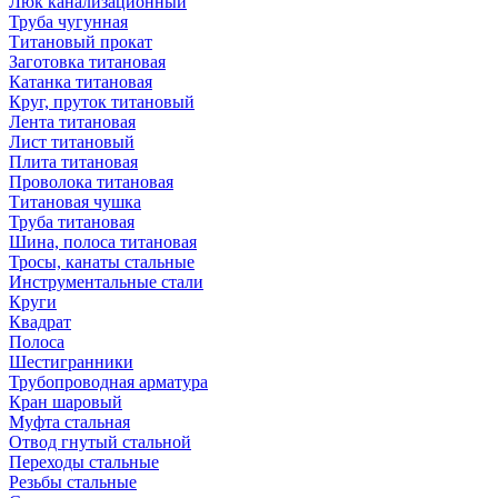
Люк канализационный
Труба чугунная
Титановый прокат
Заготовка титановая
Катанка титановая
Круг, пруток титановый
Лента титановая
Лист титановый
Плита титановая
Проволока титановая
Титановая чушка
Труба титановая
Шина, полоса титановая
Тросы, канаты стальные
Инструментальные стали
Круги
Квадрат
Полоса
Шестигранники
Трубопроводная арматура
Кран шаровый
Муфта стальная
Отвод гнутый стальной
Переходы стальные
Резьбы стальные