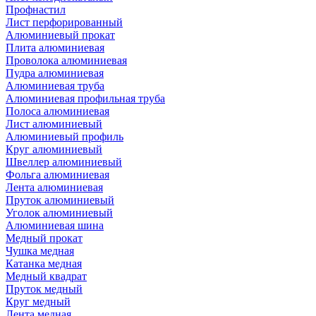
Профнастил
Лист перфорированный
Алюминиевый прокат
Плита алюминиевая
Проволока алюминиевая
Пудра алюминиевая
Алюминиевая труба
Алюминиевая профильная труба
Полоса алюминиевая
Лист алюминиевый
Алюминиевый профиль
Круг алюминиевый
Швеллер алюминиевый
Фольга алюминиевая
Лента алюминиевая
Пруток алюминиевый
Уголок алюминиевый
Алюминиевая шина
Медный прокат
Чушка медная
Катанка медная
Медный квадрат
Пруток медный
Круг медный
Лента медная