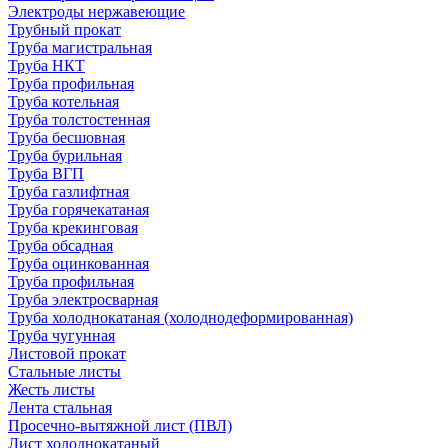
Электроды нержавеющие
Трубный прокат
Труба магистральная
Труба НКТ
Труба профильная
Труба котельная
Труба толстостенная
Труба бесшовная
Труба бурильная
Труба ВГП
Труба газлифтная
Труба горячекатаная
Труба крекинговая
Труба обсадная
Труба оцинкованная
Труба профильная
Труба электросварная
Труба холоднокатаная (холоднодеформированная)
Труба чугунная
Листовой прокат
Стальные листы
Жесть листы
Лента стальная
Просечно-вытяжной лист (ПВЛ)
Лист холоднокатаный