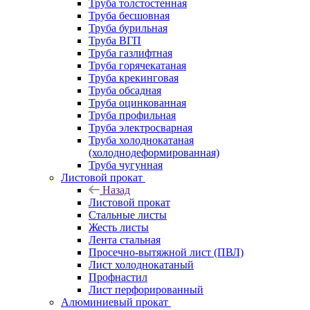
Труба толстостенная
Труба бесшовная
Труба бурильная
Труба ВГП
Труба газлифтная
Труба горячекатаная
Труба крекинговая
Труба обсадная
Труба оцинкованная
Труба профильная
Труба электросварная
Труба холоднокатаная
(холоднодеформированная)
Труба чугунная
Листовой прокат
Назад
Листовой прокат
Стальные листы
Жесть листы
Лента стальная
Просечно-вытяжной лист (ПВЛ)
Лист холоднокатаный
Профнастил
Лист перфорированный
Алюминиевый прокат