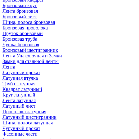
Бронзовый круг
Лента бронзовая
Бронзовый лист
Шина, полоса бронзовая
Бронзовая проволока
Пруток бронзовый
Бронзовая труба
Чушка бронзовая
Бронзовый шестигранник
Лента Упаковочная и Замки
Замки для стальной ленты
Лента
Латунный прокат
Латунная втулка
Труба латунная
Квадрат латунный
Круг латунный
Лента латунная
Латунный лист
Проволока латунная
Латунный шестигранник
Шина, полоса латунная
Чугунный прокат
Фасонные части