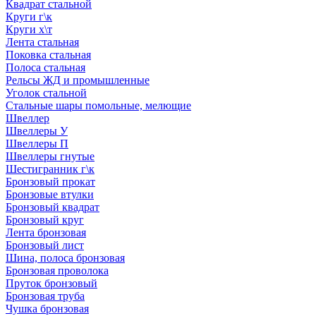
Квадрат стальной
Круги г\к
Круги х\т
Лента стальная
Поковка стальная
Полоса стальная
Рельсы ЖД и промышленные
Уголок стальной
Стальные шары помольные, мелющие
Швеллер
Швеллеры У
Швеллеры П
Швеллеры гнутые
Шестигранник г\к
Бронзовый прокат
Бронзовые втулки
Бронзовый квадрат
Бронзовый круг
Лента бронзовая
Бронзовый лист
Шина, полоса бронзовая
Бронзовая проволока
Пруток бронзовый
Бронзовая труба
Чушка бронзовая