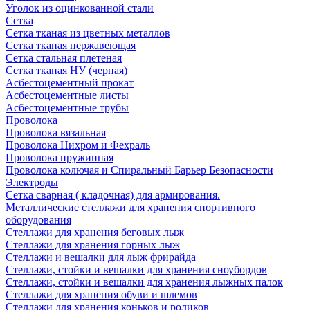
Уголок из оцинкованной стали
Сетка
Сетка тканая из цветных металлов
Сетка тканая нержавеющая
Сетка стальная плетеная
Сетка тканая НУ (черная)
Асбестоцементный прокат
Асбестоцементные листы
Асбестоцементные трубы
Проволока
Проволока вязальная
Проволока Нихром и Фехраль
Проволока пружинная
Проволока колючая и Спиральный Барьер Безопасности
Электроды
Сетка сварная ( кладочная) для армирования.
Металлические стеллажи для хранения спортивного
оборудования
Стеллажи для хранения беговых лыж
Стеллажи для хранения горных лыж
Стеллажи и вешалки для лыж фрирайда
Стеллажи, стойки и вешалки для хранения сноубордов
Стеллажи, стойки и вешалки для хранения лыжных палок
Стеллажи для хранения обуви и шлемов
Стеллажи для хранения коньков и роликов