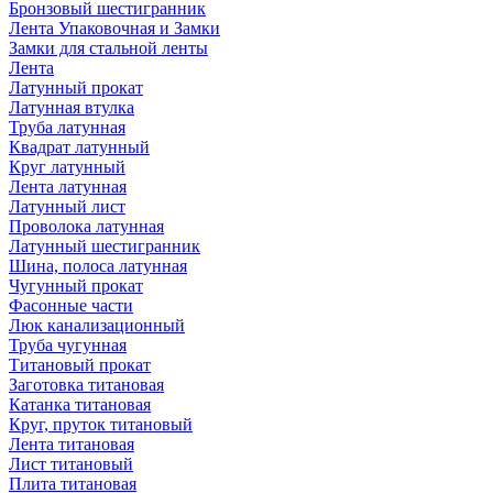
Бронзовый шестигранник
Лента Упаковочная и Замки
Замки для стальной ленты
Лента
Латунный прокат
Латунная втулка
Труба латунная
Квадрат латунный
Круг латунный
Лента латунная
Латунный лист
Проволока латунная
Латунный шестигранник
Шина, полоса латунная
Чугунный прокат
Фасонные части
Люк канализационный
Труба чугунная
Титановый прокат
Заготовка титановая
Катанка титановая
Круг, пруток титановый
Лента титановая
Лист титановый
Плита титановая