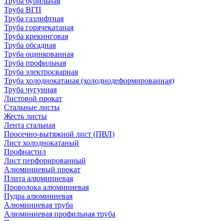
Труба бурильная
Труба ВГП
Труба газлифтная
Труба горячекатаная
Труба крекинговая
Труба обсадная
Труба оцинкованная
Труба профильная
Труба электросварная
Труба холоднокатаная (холоднодеформированная)
Труба чугунная
Листовой прокат
Стальные листы
Жесть листы
Лента стальная
Просечно-вытяжной лист (ПВЛ)
Лист холоднокатаный
Профнастил
Лист перфорированный
Алюминиевый прокат
Плита алюминиевая
Проволока алюминиевая
Пудра алюминиевая
Алюминиевая труба
Алюминиевая профильная труба