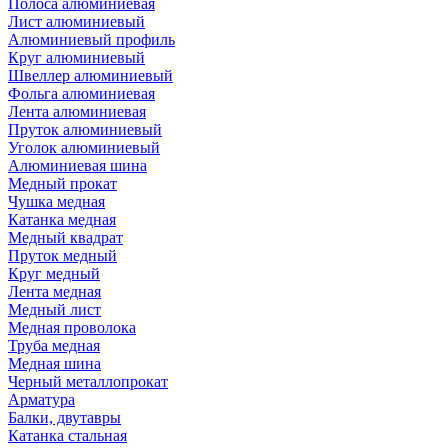
Полоса алюминиевая
Лист алюминиевый
Алюминиевый профиль
Круг алюминиевый
Швеллер алюминиевый
Фольга алюминиевая
Лента алюминиевая
Пруток алюминиевый
Уголок алюминиевый
Алюминиевая шина
Медный прокат
Чушка медная
Катанка медная
Медный квадрат
Пруток медный
Круг медный
Лента медная
Медный лист
Медная проволока
Труба медная
Медная шина
Черный металлопрокат
Арматура
Балки, двутавры
Катанка стальная