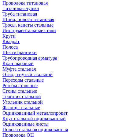
Проволока титановая
Титановая чушка
Труба титановая
Шина, полоса титановая
Тросы, канаты стальные
Инструментальные стали
Круги
Квадрат
Полоса
Шестигранники
Трубопроводная арматура
Кран шаровый
Муфта стальная
Отвод гнутый стальной
Переходы стальные
Резьбы стальные
Сгоны стальные
Тройник стальной
Угольник стальной
Фланцы стальные
Оцинкованный металлопрокат
Круг стальной оцинкованный
Оцинкованные листы
Полоса стальная оцинкованная
Проволока ОЦ