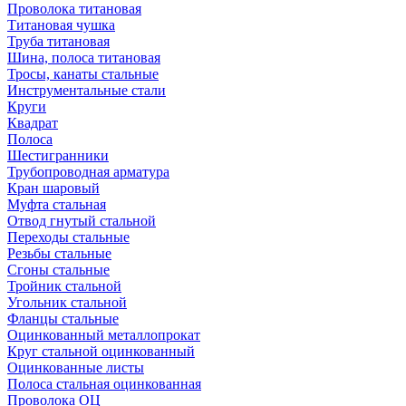
Проволока титановая
Титановая чушка
Труба титановая
Шина, полоса титановая
Тросы, канаты стальные
Инструментальные стали
Круги
Квадрат
Полоса
Шестигранники
Трубопроводная арматура
Кран шаровый
Муфта стальная
Отвод гнутый стальной
Переходы стальные
Резьбы стальные
Сгоны стальные
Тройник стальной
Угольник стальной
Фланцы стальные
Оцинкованный металлопрокат
Круг стальной оцинкованный
Оцинкованные листы
Полоса стальная оцинкованная
Проволока ОЦ