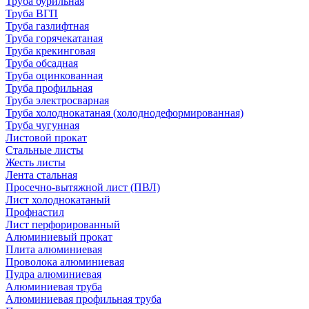
Труба бурильная
Труба ВГП
Труба газлифтная
Труба горячекатаная
Труба крекинговая
Труба обсадная
Труба оцинкованная
Труба профильная
Труба электросварная
Труба холоднокатаная (холоднодеформированная)
Труба чугунная
Листовой прокат
Стальные листы
Жесть листы
Лента стальная
Просечно-вытяжной лист (ПВЛ)
Лист холоднокатаный
Профнастил
Лист перфорированный
Алюминиевый прокат
Плита алюминиевая
Проволока алюминиевая
Пудра алюминиевая
Алюминиевая труба
Алюминиевая профильная труба