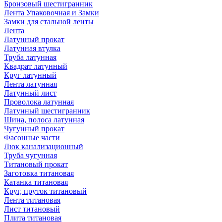
Бронзовый шестигранник
Лента Упаковочная и Замки
Замки для стальной ленты
Лента
Латунный прокат
Латунная втулка
Труба латунная
Квадрат латунный
Круг латунный
Лента латунная
Латунный лист
Проволока латунная
Латунный шестигранник
Шина, полоса латунная
Чугунный прокат
Фасонные части
Люк канализационный
Труба чугунная
Титановый прокат
Заготовка титановая
Катанка титановая
Круг, пруток титановый
Лента титановая
Лист титановый
Плита титановая