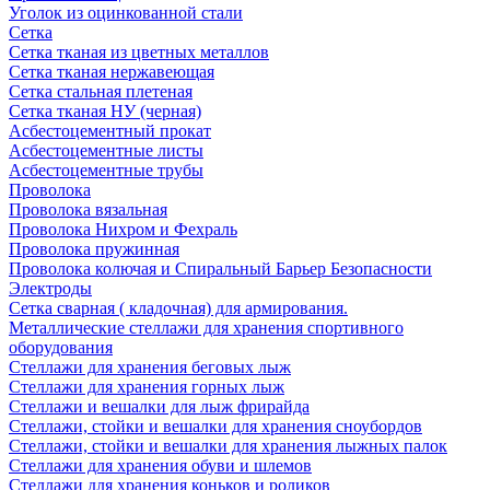
Уголок из оцинкованной стали
Сетка
Сетка тканая из цветных металлов
Сетка тканая нержавеющая
Сетка стальная плетеная
Сетка тканая НУ (черная)
Асбестоцементный прокат
Асбестоцементные листы
Асбестоцементные трубы
Проволока
Проволока вязальная
Проволока Нихром и Фехраль
Проволока пружинная
Проволока колючая и Спиральный Барьер Безопасности
Электроды
Сетка сварная ( кладочная) для армирования.
Металлические стеллажи для хранения спортивного
оборудования
Стеллажи для хранения беговых лыж
Стеллажи для хранения горных лыж
Стеллажи и вешалки для лыж фрирайда
Стеллажи, стойки и вешалки для хранения сноубордов
Стеллажи, стойки и вешалки для хранения лыжных палок
Стеллажи для хранения обуви и шлемов
Стеллажи для хранения коньков и роликов