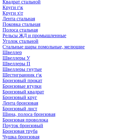
Квадрат стальной
Круги г\к
Круги х\т
Лента стальная
Поковка стальная
Полоса стальная
Рельсы ЖД и промышленные
Уголок стальной
Стальные шары помольные, мелющие
Швеллер
Швеллеры У
Швеллеры П
Швеллеры гнутые
Шестигранник г\к
Бронзовый прокат
Бронзовые втулки
Бронзовый квадрат
Бронзовый круг
Лента бронзовая
Бронзовый лист
Шина, полоса бронзовая
Бронзовая проволока
Пруток бронзовый
Бронзовая труба
Чушка бронзовая