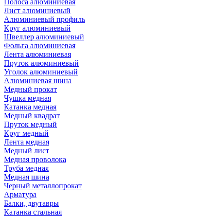
Полоса алюминиевая
Лист алюминиевый
Алюминиевый профиль
Круг алюминиевый
Швеллер алюминиевый
Фольга алюминиевая
Лента алюминиевая
Пруток алюминиевый
Уголок алюминиевый
Алюминиевая шина
Медный прокат
Чушка медная
Катанка медная
Медный квадрат
Пруток медный
Круг медный
Лента медная
Медный лист
Медная проволока
Труба медная
Медная шина
Черный металлопрокат
Арматура
Балки, двутавры
Катанка стальная