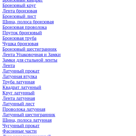
Бронзовый круг
Лента бронзовая
Бронзовый лист
Шина, полоса бронзовая
Бронзовая проволока
Пруток бронзовый
Бронзовая труба
Чушка бронзовая
Бронзовый шестигранник
Лента Упаковочная и Замки
Замки для стальной ленты
Лента
Латунный прокат
Латунная втулка
Труба латунная
Квадрат латунный
Круг латунный
Лента латунная
Латунный лист
Проволока латунная
Латунный шестигранник
Шина, полоса латунная
Чугунный прокат
Фасонные части