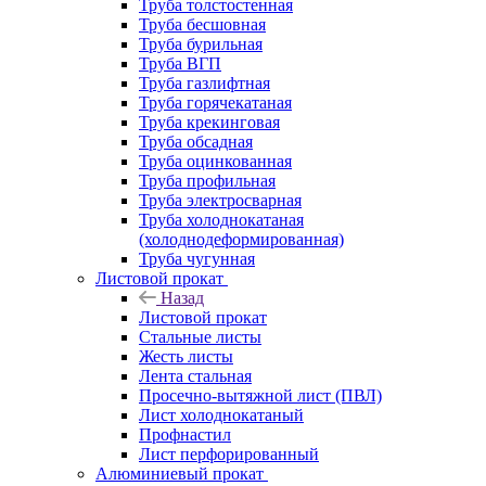
Труба толстостенная
Труба бесшовная
Труба бурильная
Труба ВГП
Труба газлифтная
Труба горячекатаная
Труба крекинговая
Труба обсадная
Труба оцинкованная
Труба профильная
Труба электросварная
Труба холоднокатаная
(холоднодеформированная)
Труба чугунная
Листовой прокат
Назад
Листовой прокат
Стальные листы
Жесть листы
Лента стальная
Просечно-вытяжной лист (ПВЛ)
Лист холоднокатаный
Профнастил
Лист перфорированный
Алюминиевый прокат