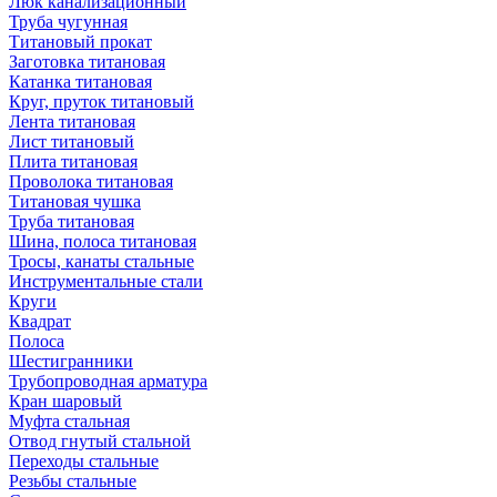
Люк канализационный
Труба чугунная
Титановый прокат
Заготовка титановая
Катанка титановая
Круг, пруток титановый
Лента титановая
Лист титановый
Плита титановая
Проволока титановая
Титановая чушка
Труба титановая
Шина, полоса титановая
Тросы, канаты стальные
Инструментальные стали
Круги
Квадрат
Полоса
Шестигранники
Трубопроводная арматура
Кран шаровый
Муфта стальная
Отвод гнутый стальной
Переходы стальные
Резьбы стальные