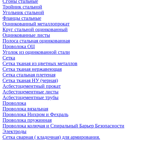
Сгоны стальные
Тройник стальной
Угольник стальной
Фланцы стальные
Оцинкованный металлопрокат
Круг стальной оцинкованный
Оцинкованные листы
Полоса стальная оцинкованная
Проволока ОЦ
Уголок из оцинкованной стали
Сетка
Сетка тканая из цветных металлов
Сетка тканая нержавеющая
Сетка стальная плетеная
Сетка тканая НУ (черная)
Асбестоцементный прокат
Асбестоцементные листы
Асбестоцементные трубы
Проволока
Проволока вязальная
Проволока Нихром и Фехраль
Проволока пружинная
Проволока колючая и Спиральный Барьер Безопасности
Электроды
Сетка сварная ( кладочная) для армирования.