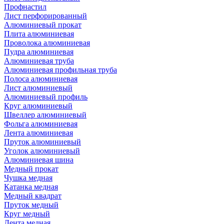
Профнастил
Лист перфорированный
Алюминиевый прокат
Плита алюминиевая
Проволока алюминиевая
Пудра алюминиевая
Алюминиевая труба
Алюминиевая профильная труба
Полоса алюминиевая
Лист алюминиевый
Алюминиевый профиль
Круг алюминиевый
Швеллер алюминиевый
Фольга алюминиевая
Лента алюминиевая
Пруток алюминиевый
Уголок алюминиевый
Алюминиевая шина
Медный прокат
Чушка медная
Катанка медная
Медный квадрат
Пруток медный
Круг медный
Лента медная