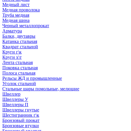
Медный лист
Медная проволока
Труба медная
Медная шина
Черный металлопрокат
Арматура
Балки, двутавры
Катанка стальная
Квадрат стальной
Круги г\к
Круги х\т
Лента стальная
Поковка стальная
Полоса стальная
Рельсы ЖД и промышленные
Уголок стальной
Стальные шары помольные, мелющие
Швеллер
Швеллеры У
Швеллеры П
Швеллеры гнутые
Шестигранник г\к
Бронзовый прокат
Бронзовые втулки
Бронзовый квадрат