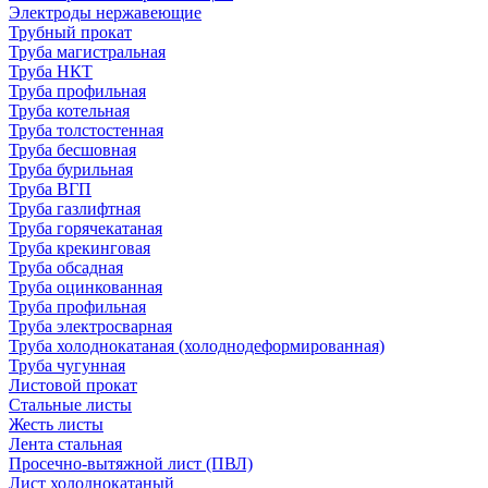
Электроды нержавеющие
Трубный прокат
Труба магистральная
Труба НКТ
Труба профильная
Труба котельная
Труба толстостенная
Труба бесшовная
Труба бурильная
Труба ВГП
Труба газлифтная
Труба горячекатаная
Труба крекинговая
Труба обсадная
Труба оцинкованная
Труба профильная
Труба электросварная
Труба холоднокатаная (холоднодеформированная)
Труба чугунная
Листовой прокат
Стальные листы
Жесть листы
Лента стальная
Просечно-вытяжной лист (ПВЛ)
Лист холоднокатаный