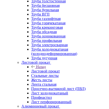
Труба толстостенная
Труба бесшовная
Труба бурильная
Труба ВГП
Труба газлифтная
Труба горячекатаная
Труба крекинговая
Труба обсадная
Труба оцинкованная
Труба профильная
Труба электросварная
Труба холоднокатаная
(холоднодеформированная)
Труба чугунная
Листовой прокат
Назад
Листовой прокат
Стальные листы
Жесть листы
Лента стальная
Просечно-вытяжной лист (ПВЛ)
Лист холоднокатаный
Профнастил
Лист перфорированный
Алюминиевый прокат