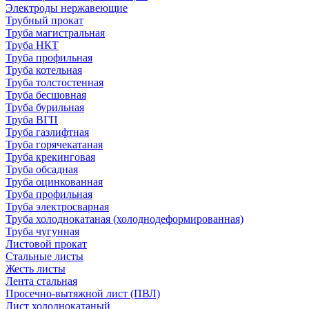
Электроды нержавеющие
Трубный прокат
Труба магистральная
Труба НКТ
Труба профильная
Труба котельная
Труба толстостенная
Труба бесшовная
Труба бурильная
Труба ВГП
Труба газлифтная
Труба горячекатаная
Труба крекинговая
Труба обсадная
Труба оцинкованная
Труба профильная
Труба электросварная
Труба холоднокатаная (холоднодеформированная)
Труба чугунная
Листовой прокат
Стальные листы
Жесть листы
Лента стальная
Просечно-вытяжной лист (ПВЛ)
Лист холоднокатаный