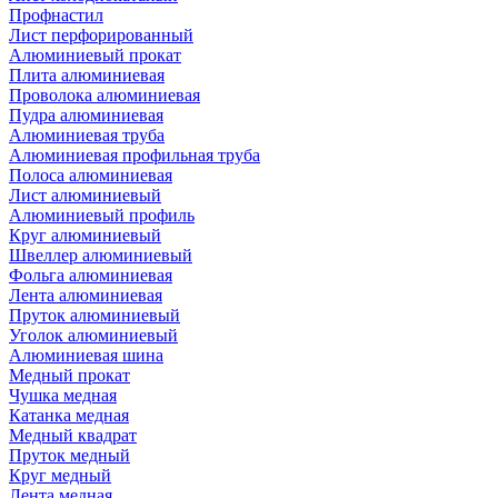
Профнастил
Лист перфорированный
Алюминиевый прокат
Плита алюминиевая
Проволока алюминиевая
Пудра алюминиевая
Алюминиевая труба
Алюминиевая профильная труба
Полоса алюминиевая
Лист алюминиевый
Алюминиевый профиль
Круг алюминиевый
Швеллер алюминиевый
Фольга алюминиевая
Лента алюминиевая
Пруток алюминиевый
Уголок алюминиевый
Алюминиевая шина
Медный прокат
Чушка медная
Катанка медная
Медный квадрат
Пруток медный
Круг медный
Лента медная