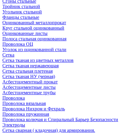
Сгоны стальные
Тройник стальной
Угольник стальной
Фланцы стальные
Оцинкованный металлопрокат
Круг стальной оцинкованный
Оцинкованные листы
Полоса стальная оцинкованная
Проволока ОЦ
Уголок из оцинкованной стали
Сетка
Сетка тканая из цветных металлов
Сетка тканая нержавеющая
Сетка стальная плетеная
Сетка тканая НУ (черная)
Асбестоцементный прокат
Асбестоцементные листы
Асбестоцементные трубы
Проволока
Проволока вязальная
Проволока Нихром и Фехраль
Проволока пружинная
Проволока колючая и Спиральный Барьер Безопасности
Электроды
Сетка сварная ( кладочная) для армирования.