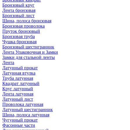
Бронзовый круг
Лента бронзовая
Бронзовый лист
Шина, полоса бронзовая
Бронзовая проволока
Пруток бронзовый
Бронзовая труба
Чушка бронзовая
Бронзовый шестигранник
Лента Упаковочная и Замки
Замки для стальной ленты
Лента
Латунный прокат
Латунная втулка
Труба латунная
Квадрат латунный
Круг латунный
Лента латунная
Латунный лист
Проволока латунная
Латунный шестигранник
Шина, полоса латунная
Чугунный прокат
Фасонные части