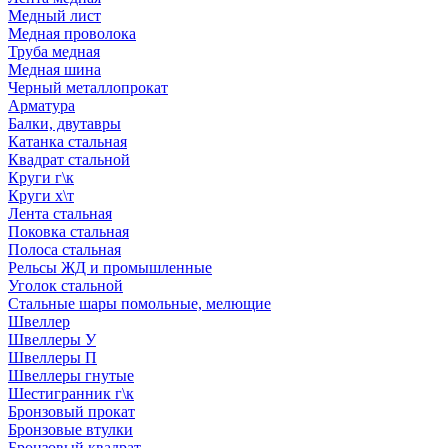
Медный лист
Медная проволока
Труба медная
Медная шина
Черный металлопрокат
Арматура
Балки, двутавры
Катанка стальная
Квадрат стальной
Круги г\к
Круги х\т
Лента стальная
Поковка стальная
Полоса стальная
Рельсы ЖД и промышленные
Уголок стальной
Стальные шары помольные, мелющие
Швеллер
Швеллеры У
Швеллеры П
Швеллеры гнутые
Шестигранник г\к
Бронзовый прокат
Бронзовые втулки
Бронзовый квадрат