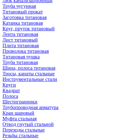
Люк канализационный
Труба чугунная
Титановый прокат
Заготовка титановая
Катанка титановая
Круг, пруток титановый
Лента титановая
Лист титановый
Плита титановая
Проволока титановая
Титановая чушка
Труба титановая
Шина, полоса титановая
Тросы, канаты стальные
Инструментальные стали
Круги
Квадрат
Полоса
Шестигранники
Трубопроводная арматура
Кран шаровый
Муфта стальная
Отвод гнутый стальной
Переходы стальные
Резьбы стальные