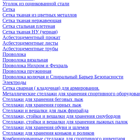
Уголок из оцинкованной стали
Сетка
Сетка тканая из цветных металлов
Сетка тканая нержавеющая
Сетка стальная плетеная
Сетка тканая НУ (черная)
Асбестоцементный прокат
Асбестоцементные листы
Асбестоцементные трубы
Проволока
Проволока вязальная
Проволока Нихром и Фехраль
Проволока пружинная
Проволока колючая и Спиральный Барьер Безопасности
Электроды
Сетка сварная ( кладочная) для армирования.
Металлические стеллажи для хранения спортивного оборудова
Стеллажи для хранения беговых лыж
Стеллажи для хранения горных лыж
Стеллажи и вешалки для лыж фрирайда
Стеллажи, стойки и вешалки для хранения сноубордов
Стеллажи, стойки и вешалки для хранения лыжных палок
Стеллажи для хранения обуви и шлемов
Стеллажи для хранения коньков и роликов
Комбинированные стеллажи для спортивного инвентаря