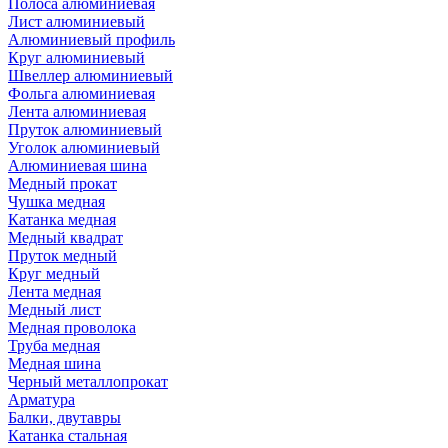
Полоса алюминиевая
Лист алюминиевый
Алюминиевый профиль
Круг алюминиевый
Швеллер алюминиевый
Фольга алюминиевая
Лента алюминиевая
Пруток алюминиевый
Уголок алюминиевый
Алюминиевая шина
Медный прокат
Чушка медная
Катанка медная
Медный квадрат
Пруток медный
Круг медный
Лента медная
Медный лист
Медная проволока
Труба медная
Медная шина
Черный металлопрокат
Арматура
Балки, двутавры
Катанка стальная