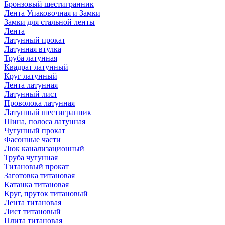
Бронзовый шестигранник
Лента Упаковочная и Замки
Замки для стальной ленты
Лента
Латунный прокат
Латунная втулка
Труба латунная
Квадрат латунный
Круг латунный
Лента латунная
Латунный лист
Проволока латунная
Латунный шестигранник
Шина, полоса латунная
Чугунный прокат
Фасонные части
Люк канализационный
Труба чугунная
Титановый прокат
Заготовка титановая
Катанка титановая
Круг, пруток титановый
Лента титановая
Лист титановый
Плита титановая