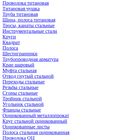
Проволока титановая
Титановая чушка
Труба титановая
Шина, полоса титановая
Тросы, канаты стальные
Инструментальные стали
Круги
Квадрат
Полоса
Шестигранники
Трубопроводная арматура
Кран шаровый
Муфта стальная
Отвод гнутый стальной
Переходы стальные
Резьбы стальные
Сгоны стальные
Тройник стальной
Угольник стальной
Фланцы стальные
Оцинкованный металлопрокат
Круг стальной оцинкованный
Оцинкованные листы
Полоса стальная оцинкованная
Проволока ОЦ