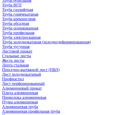
Труба бурильная
Труба ВГП
Труба газлифтная
Труба горячекатаная
Труба крекинговая
Труба обсадная
Труба оцинкованная
Труба профильная
Труба электросварная
Труба холоднокатаная (холоднодеформированная)
Труба чугунная
Листовой прокат
Стальные листы
Жесть листы
Лента стальная
Просечно-вытяжной лист (ПВЛ)
Лист холоднокатаный
Профнастил
Лист перфорированный
Алюминиевый прокат
Плита алюминиевая
Проволока алюминиевая
Пудра алюминиевая
Алюминиевая труба
Алюминиевая профильная труба