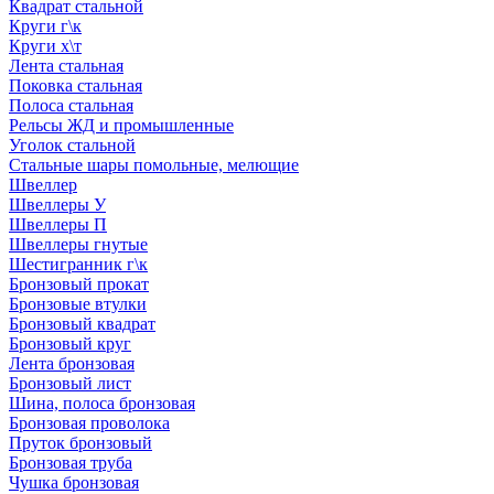
Квадрат стальной
Круги г\к
Круги х\т
Лента стальная
Поковка стальная
Полоса стальная
Рельсы ЖД и промышленные
Уголок стальной
Стальные шары помольные, мелющие
Швеллер
Швеллеры У
Швеллеры П
Швеллеры гнутые
Шестигранник г\к
Бронзовый прокат
Бронзовые втулки
Бронзовый квадрат
Бронзовый круг
Лента бронзовая
Бронзовый лист
Шина, полоса бронзовая
Бронзовая проволока
Пруток бронзовый
Бронзовая труба
Чушка бронзовая