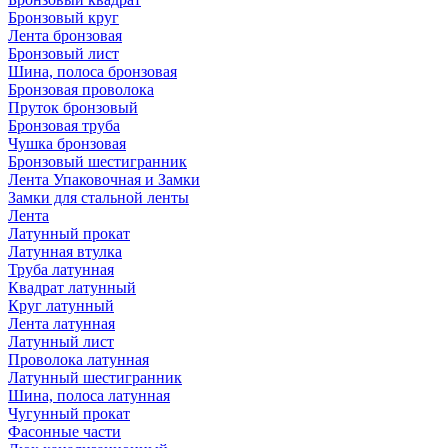
Бронзовый круг
Лента бронзовая
Бронзовый лист
Шина, полоса бронзовая
Бронзовая проволока
Пруток бронзовый
Бронзовая труба
Чушка бронзовая
Бронзовый шестигранник
Лента Упаковочная и Замки
Замки для стальной ленты
Лента
Латунный прокат
Латунная втулка
Труба латунная
Квадрат латунный
Круг латунный
Лента латунная
Латунный лист
Проволока латунная
Латунный шестигранник
Шина, полоса латунная
Чугунный прокат
Фасонные части