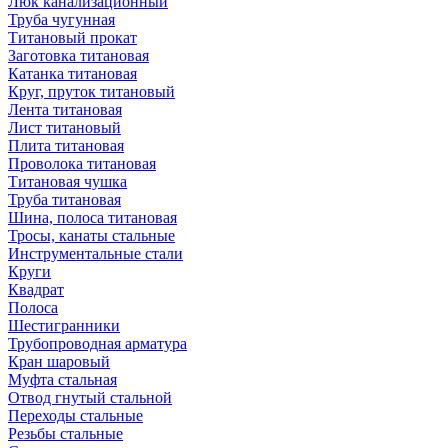
Люк канализационный
Труба чугунная
Титановый прокат
Заготовка титановая
Катанка титановая
Круг, пруток титановый
Лента титановая
Лист титановый
Плита титановая
Проволока титановая
Титановая чушка
Труба титановая
Шина, полоса титановая
Тросы, канаты стальные
Инструментальные стали
Круги
Квадрат
Полоса
Шестигранники
Трубопроводная арматура
Кран шаровый
Муфта стальная
Отвод гнутый стальной
Переходы стальные
Резьбы стальные