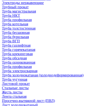
Электроды нержавеющие
Трубный прокат
Труба магистральная
Труба НКТ
Труба профильная
Труба котельная
Труба толстостенная
Труба бесшовная
Труба бурильная
Труба ВГП
Труба газлифтная
Труба горячекатаная
Труба крекинговая
Труба обсадная
Труба оцинкованная
Труба профильная
Труба электросварная
Труба холоднокатаная (холоднодеформированная)
Труба чугунная
Листовой прокат
Стальные листы
Жесть листы
Лента стальная
Просечно-вытяжной лист (ПВЛ)
Лист холоднокатаный