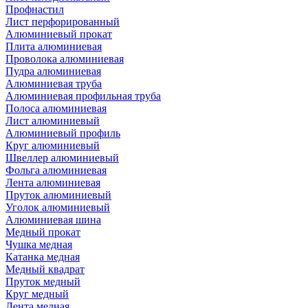
Профнастил
Лист перфорированный
Алюминиевый прокат
Плита алюминиевая
Проволока алюминиевая
Пудра алюминиевая
Алюминиевая труба
Алюминиевая профильная труба
Полоса алюминиевая
Лист алюминиевый
Алюминиевый профиль
Круг алюминиевый
Швеллер алюминиевый
Фольга алюминиевая
Лента алюминиевая
Пруток алюминиевый
Уголок алюминиевый
Алюминиевая шина
Медный прокат
Чушка медная
Катанка медная
Медный квадрат
Пруток медный
Круг медный
Лента медная