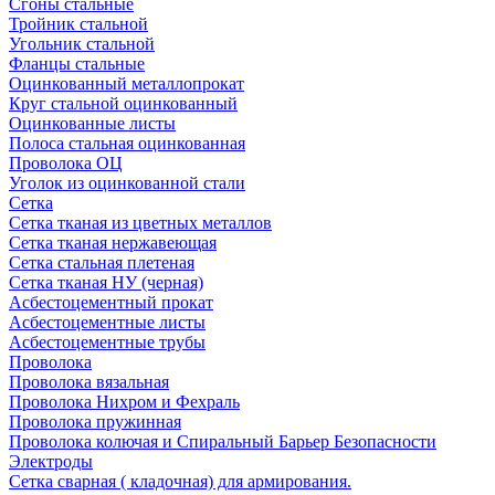
Сгоны стальные
Тройник стальной
Угольник стальной
Фланцы стальные
Оцинкованный металлопрокат
Круг стальной оцинкованный
Оцинкованные листы
Полоса стальная оцинкованная
Проволока ОЦ
Уголок из оцинкованной стали
Сетка
Сетка тканая из цветных металлов
Сетка тканая нержавеющая
Сетка стальная плетеная
Сетка тканая НУ (черная)
Асбестоцементный прокат
Асбестоцементные листы
Асбестоцементные трубы
Проволока
Проволока вязальная
Проволока Нихром и Фехраль
Проволока пружинная
Проволока колючая и Спиральный Барьер Безопасности
Электроды
Сетка сварная ( кладочная) для армирования.