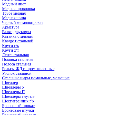
Медный лист
Медная проволока
Труба медная
Медная шина
Черный металлопрокат
Арматура
Балки, двутавры
Катанка стальная
Квадрат стальной
Круги г\к
Круги х\т
Лента стальная
Поковка стальная
Полоса стальная
Рельсы ЖД и промышленные
Уголок стальной
Стальные шары помольные, мелющие
Швеллер
Швеллеры У
Швеллеры П
Швеллеры гнутые
Шестигранник г\к
Бронзовый прокат
Бронзовые втулки
Бронзовый квадрат