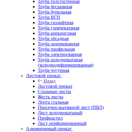
Труба толстостенная
Труба бесшовная
Труба бурильная
Труба ВГП
Труба газлифтная
Труба горячекатаная
Труба крекинговая
Труба обсадная
Труба оцинкованная
Труба профильная
Труба электросварная
Труба холоднокатаная
(холоднодеформированная)
Труба чугунная
Листовой прокат
Назад
Листовой прокат
Стальные листы
Жесть листы
Лента стальная
Просечно-вытяжной лист (ПВЛ)
Лист холоднокатаный
Профнастил
Лист перфорированный
Алюминиевый прокат