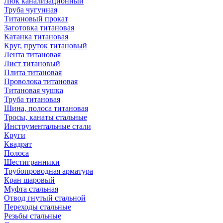
Люк канализационный
Труба чугунная
Титановый прокат
Заготовка титановая
Катанка титановая
Круг, пруток титановый
Лента титановая
Лист титановый
Плита титановая
Проволока титановая
Титановая чушка
Труба титановая
Шина, полоса титановая
Тросы, канаты стальные
Инструментальные стали
Круги
Квадрат
Полоса
Шестигранники
Трубопроводная арматура
Кран шаровый
Муфта стальная
Отвод гнутый стальной
Переходы стальные
Резьбы стальные