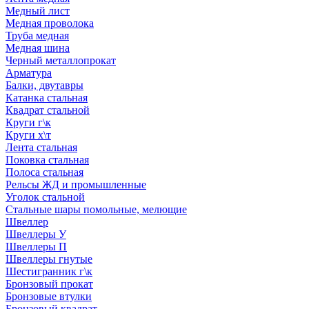
Медный лист
Медная проволока
Труба медная
Медная шина
Черный металлопрокат
Арматура
Балки, двутавры
Катанка стальная
Квадрат стальной
Круги г\к
Круги х\т
Лента стальная
Поковка стальная
Полоса стальная
Рельсы ЖД и промышленные
Уголок стальной
Стальные шары помольные, мелющие
Швеллер
Швеллеры У
Швеллеры П
Швеллеры гнутые
Шестигранник г\к
Бронзовый прокат
Бронзовые втулки
Бронзовый квадрат