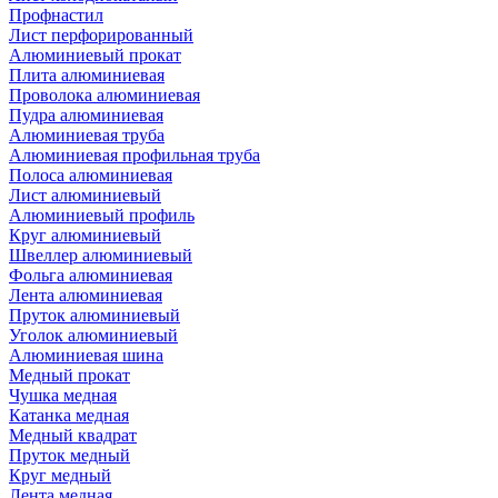
Профнастил
Лист перфорированный
Алюминиевый прокат
Плита алюминиевая
Проволока алюминиевая
Пудра алюминиевая
Алюминиевая труба
Алюминиевая профильная труба
Полоса алюминиевая
Лист алюминиевый
Алюминиевый профиль
Круг алюминиевый
Швеллер алюминиевый
Фольга алюминиевая
Лента алюминиевая
Пруток алюминиевый
Уголок алюминиевый
Алюминиевая шина
Медный прокат
Чушка медная
Катанка медная
Медный квадрат
Пруток медный
Круг медный
Лента медная