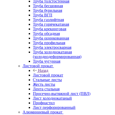
Труба толстостенная
Труба бесшовная
Труба бурильная
Труба ВГП
Труба газлифтная
Труба горячекатаная
Труба крекинговая
Труба обсадная
Труба оцинкованная
Труба профильная
Труба электросварная
Труба холоднокатаная
(холоднодеформированная)
Труба чугунная
Листовой прокат
Назад
Листовой прокат
Стальные листы
Жесть листы
Лента стальная
Просечно-вытяжной лист (ПВЛ)
Лист холоднокатаный
Профнастил
Лист перфорированный
Алюминиевый прокат