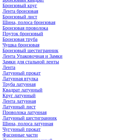
Бронзовый круг
Лента бронзовая
Бронзовый лист
Шина, полоса бронзовая
Бронзовая проволока
Пруток бронзовый
Бронзовая труба
Чушка бронзовая
Бронзовый шестигранник
Лента Упаковочная и Замки
Замки для стальной ленты
Лента
Латунный прокат
Латунная втулка
Труба латунная
Квадрат латунный
Круг латунный
Лента латунная
Латунный лист
Проволока латунная
Латунный шестигранник
Шина, полоса латунная
Чугунный прокат
Фасонные части