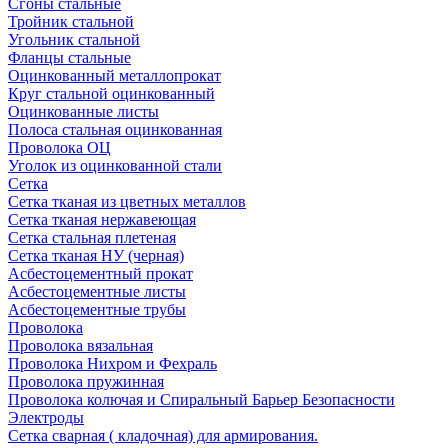
Сгоны стальные
Тройник стальной
Угольник стальной
Фланцы стальные
Оцинкованный металлопрокат
Круг стальной оцинкованный
Оцинкованные листы
Полоса стальная оцинкованная
Проволока ОЦ
Уголок из оцинкованной стали
Сетка
Сетка тканая из цветных металлов
Сетка тканая нержавеющая
Сетка стальная плетеная
Сетка тканая НУ (черная)
Асбестоцементный прокат
Асбестоцементные листы
Асбестоцементные трубы
Проволока
Проволока вязальная
Проволока Нихром и Фехраль
Проволока пружинная
Проволока колючая и Спиральный Барьер Безопасности
Электроды
Сетка сварная ( кладочная) для армирования.