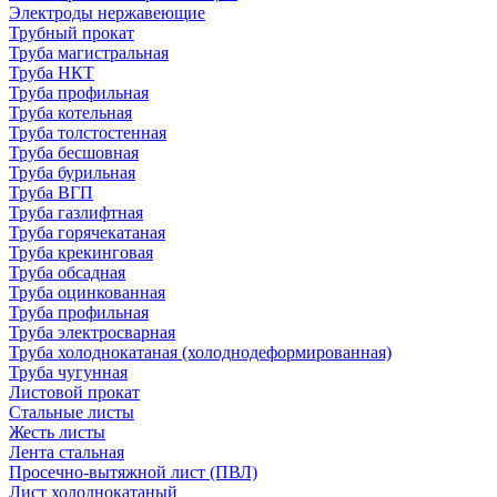
Электроды нержавеющие
Трубный прокат
Труба магистральная
Труба НКТ
Труба профильная
Труба котельная
Труба толстостенная
Труба бесшовная
Труба бурильная
Труба ВГП
Труба газлифтная
Труба горячекатаная
Труба крекинговая
Труба обсадная
Труба оцинкованная
Труба профильная
Труба электросварная
Труба холоднокатаная (холоднодеформированная)
Труба чугунная
Листовой прокат
Стальные листы
Жесть листы
Лента стальная
Просечно-вытяжной лист (ПВЛ)
Лист холоднокатаный