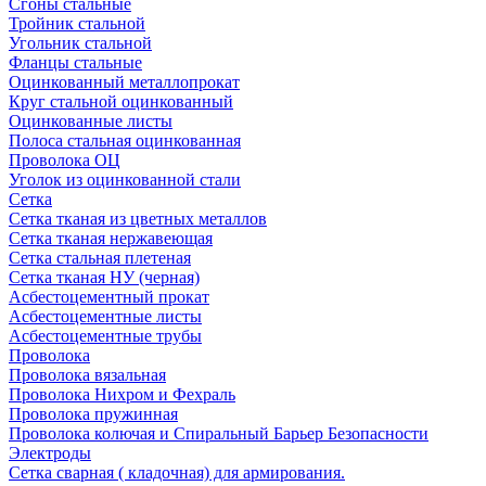
Сгоны стальные
Тройник стальной
Угольник стальной
Фланцы стальные
Оцинкованный металлопрокат
Круг стальной оцинкованный
Оцинкованные листы
Полоса стальная оцинкованная
Проволока ОЦ
Уголок из оцинкованной стали
Сетка
Сетка тканая из цветных металлов
Сетка тканая нержавеющая
Сетка стальная плетеная
Сетка тканая НУ (черная)
Асбестоцементный прокат
Асбестоцементные листы
Асбестоцементные трубы
Проволока
Проволока вязальная
Проволока Нихром и Фехраль
Проволока пружинная
Проволока колючая и Спиральный Барьер Безопасности
Электроды
Сетка сварная ( кладочная) для армирования.