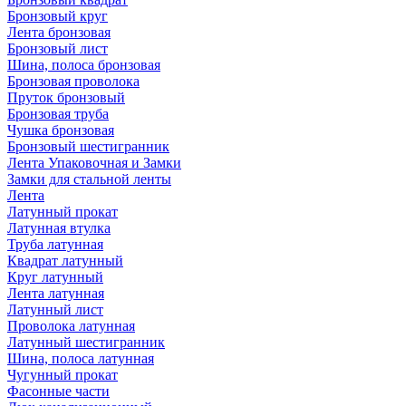
Бронзовый круг
Лента бронзовая
Бронзовый лист
Шина, полоса бронзовая
Бронзовая проволока
Пруток бронзовый
Бронзовая труба
Чушка бронзовая
Бронзовый шестигранник
Лента Упаковочная и Замки
Замки для стальной ленты
Лента
Латунный прокат
Латунная втулка
Труба латунная
Квадрат латунный
Круг латунный
Лента латунная
Латунный лист
Проволока латунная
Латунный шестигранник
Шина, полоса латунная
Чугунный прокат
Фасонные части