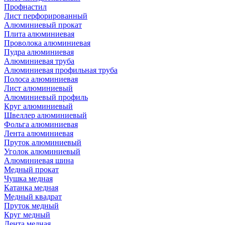
Профнастил
Лист перфорированный
Алюминиевый прокат
Плита алюминиевая
Проволока алюминиевая
Пудра алюминиевая
Алюминиевая труба
Алюминиевая профильная труба
Полоса алюминиевая
Лист алюминиевый
Алюминиевый профиль
Круг алюминиевый
Швеллер алюминиевый
Фольга алюминиевая
Лента алюминиевая
Пруток алюминиевый
Уголок алюминиевый
Алюминиевая шина
Медный прокат
Чушка медная
Катанка медная
Медный квадрат
Пруток медный
Круг медный
Лента медная