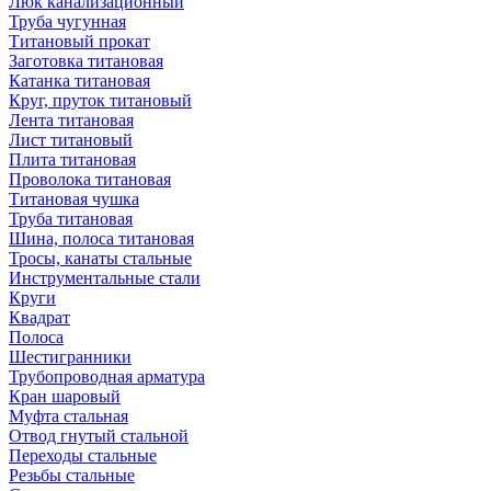
Люк канализационный
Труба чугунная
Титановый прокат
Заготовка титановая
Катанка титановая
Круг, пруток титановый
Лента титановая
Лист титановый
Плита титановая
Проволока титановая
Титановая чушка
Труба титановая
Шина, полоса титановая
Тросы, канаты стальные
Инструментальные стали
Круги
Квадрат
Полоса
Шестигранники
Трубопроводная арматура
Кран шаровый
Муфта стальная
Отвод гнутый стальной
Переходы стальные
Резьбы стальные