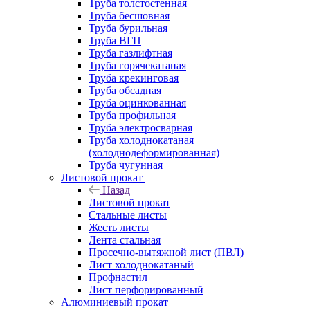
Труба толстостенная
Труба бесшовная
Труба бурильная
Труба ВГП
Труба газлифтная
Труба горячекатаная
Труба крекинговая
Труба обсадная
Труба оцинкованная
Труба профильная
Труба электросварная
Труба холоднокатаная
(холоднодеформированная)
Труба чугунная
Листовой прокат
Назад
Листовой прокат
Стальные листы
Жесть листы
Лента стальная
Просечно-вытяжной лист (ПВЛ)
Лист холоднокатаный
Профнастил
Лист перфорированный
Алюминиевый прокат