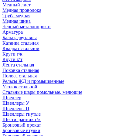
Медный лист
Медная проволока
Труба медная
Медная шина
Черный металлопрокат
Арматура
Балки, двутавры
Катанка стальная
Квадрат стальной
Круги г\к
Круги х\т
Лента стальная
Поковка стальная
Полоса стальная
Рельсы ЖД и промышленные
Уголок стальной
Стальные шары помольные, мелющие
Швеллер
Швеллеры У
Швеллеры П
Швеллеры гнутые
Шестигранник г\к
Бронзовый прокат
Бронзовые втулки
Бронзовый квадрат