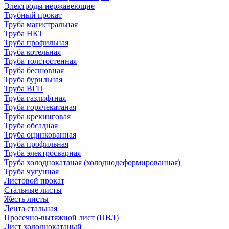
Электроды нержавеющие
Трубный прокат
Труба магистральная
Труба НКТ
Труба профильная
Труба котельная
Труба толстостенная
Труба бесшовная
Труба бурильная
Труба ВГП
Труба газлифтная
Труба горячекатаная
Труба крекинговая
Труба обсадная
Труба оцинкованная
Труба профильная
Труба электросварная
Труба холоднокатаная (холоднодеформированная)
Труба чугунная
Листовой прокат
Стальные листы
Жесть листы
Лента стальная
Просечно-вытяжной лист (ПВЛ)
Лист холоднокатаный