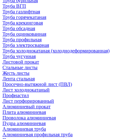
Труба бурильная
Труба ВГП
Труба газлифтная
Труба горячекатаная
Труба крекинговая
Труба обсадная
Труба оцинкованная
Труба профильная
Труба электросварная
Труба холоднокатаная (холоднодеформированная)
Труба чугунная
Листовой прокат
Стальные листы
Жесть листы
Лента стальная
Просечно-вытяжной лист (ПВЛ)
Лист холоднокатаный
Профнастил
Лист перфорированный
Алюминиевый прокат
Плита алюминиевая
Проволока алюминиевая
Пудра алюминиевая
Алюминиевая труба
Алюминиевая профильная труба