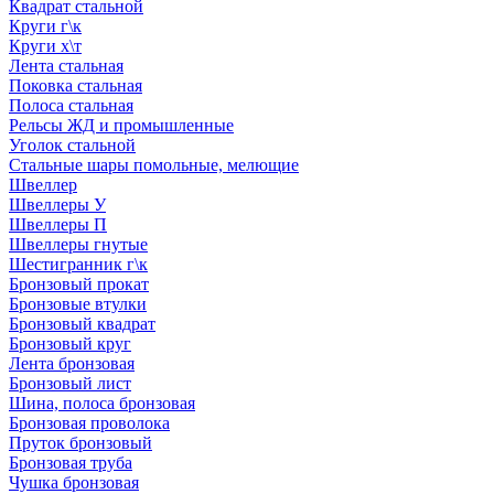
Квадрат стальной
Круги г\к
Круги х\т
Лента стальная
Поковка стальная
Полоса стальная
Рельсы ЖД и промышленные
Уголок стальной
Стальные шары помольные, мелющие
Швеллер
Швеллеры У
Швеллеры П
Швеллеры гнутые
Шестигранник г\к
Бронзовый прокат
Бронзовые втулки
Бронзовый квадрат
Бронзовый круг
Лента бронзовая
Бронзовый лист
Шина, полоса бронзовая
Бронзовая проволока
Пруток бронзовый
Бронзовая труба
Чушка бронзовая