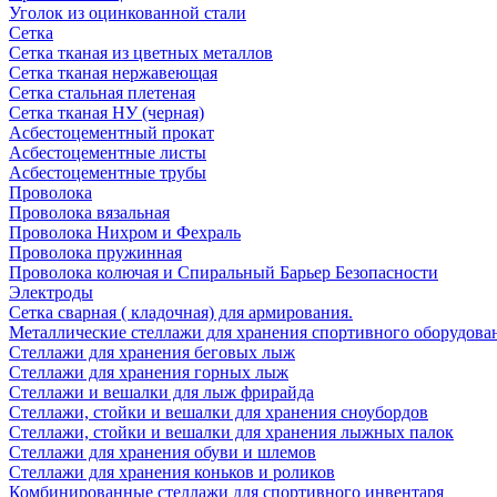
Уголок из оцинкованной стали
Сетка
Сетка тканая из цветных металлов
Сетка тканая нержавеющая
Сетка стальная плетеная
Сетка тканая НУ (черная)
Асбестоцементный прокат
Асбестоцементные листы
Асбестоцементные трубы
Проволока
Проволока вязальная
Проволока Нихром и Фехраль
Проволока пружинная
Проволока колючая и Спиральный Барьер Безопасности
Электроды
Сетка сварная ( кладочная) для армирования.
Металлические стеллажи для хранения спортивного оборудова
Стеллажи для хранения беговых лыж
Стеллажи для хранения горных лыж
Стеллажи и вешалки для лыж фрирайда
Стеллажи, стойки и вешалки для хранения сноубордов
Стеллажи, стойки и вешалки для хранения лыжных палок
Стеллажи для хранения обуви и шлемов
Стеллажи для хранения коньков и роликов
Комбинированные стеллажи для спортивного инвентаря