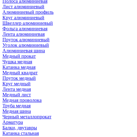
Полоса алюминиевая
Лист алюминиевый
Алюминиевый профиль
Круг алюминиевый
Швеллер алюминиевый
Фольга алюминиевая
Лента алюминиевая
Пруток алюминиевый
Уголок алюминиевый
Алюминиевая шина
Медный прокат
Чушка медная
Катанка медная
Медный квадрат
Пруток медный
Круг медный
Лента медная
Медный лист
Медная проволока
Труба медная
Медная шина
Черный металлопрокат
Арматура
Балки, двутавры
Катанка стальная