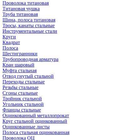
Проволока титановая
Титановая чушка
Труба титановая
Шина, полоса титановая
Тросы, канаты стальные
Инструментальные стали
Круги
Квадрат
Полоса
Шестигранники
Трубопроводная арматура
Кран шаровый
Муфта стальная
Отвод гнутый стальной
Переходы стальные
Резьбы стальные
Сгоны стальные
Тройник стальной
Угольник стальной
Фланцы стальные
Оцинкованный металлопрокат
Круг стальной оцинкованный
Оцинкованные листы
Полоса стальная оцинкованная
Проволока ОЦ