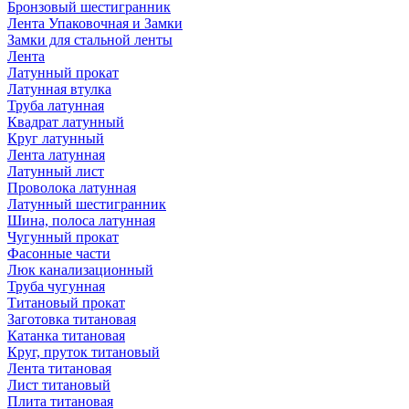
Бронзовый шестигранник
Лента Упаковочная и Замки
Замки для стальной ленты
Лента
Латунный прокат
Латунная втулка
Труба латунная
Квадрат латунный
Круг латунный
Лента латунная
Латунный лист
Проволока латунная
Латунный шестигранник
Шина, полоса латунная
Чугунный прокат
Фасонные части
Люк канализационный
Труба чугунная
Титановый прокат
Заготовка титановая
Катанка титановая
Круг, пруток титановый
Лента титановая
Лист титановый
Плита титановая