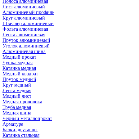
Полоса алюминиевая
Лист алюминиевый
Алюминиевый профиль
Круг алюминиевый
Швеллер алюминиевый
Фольга алюминиевая
Лента алюминиевая
Пруток алюминиевый
Уголок алюминиевый
Алюминиевая шина
Медный прокат
Чушка медная
Катанка медная
Медный квадрат
Пруток медный
Круг медный
Лента медная
Медный лист
Медная проволока
Труба медная
Медная шина
Черный металлопрокат
Арматура
Балки, двутавры
Катанка стальная