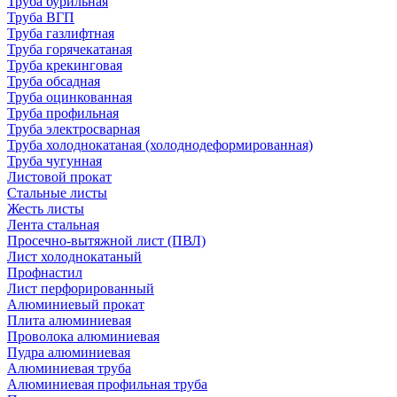
Труба бурильная
Труба ВГП
Труба газлифтная
Труба горячекатаная
Труба крекинговая
Труба обсадная
Труба оцинкованная
Труба профильная
Труба электросварная
Труба холоднокатаная (холоднодеформированная)
Труба чугунная
Листовой прокат
Стальные листы
Жесть листы
Лента стальная
Просечно-вытяжной лист (ПВЛ)
Лист холоднокатаный
Профнастил
Лист перфорированный
Алюминиевый прокат
Плита алюминиевая
Проволока алюминиевая
Пудра алюминиевая
Алюминиевая труба
Алюминиевая профильная труба