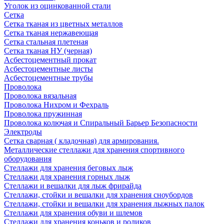
Уголок из оцинкованной стали
Сетка
Сетка тканая из цветных металлов
Сетка тканая нержавеющая
Сетка стальная плетеная
Сетка тканая НУ (черная)
Асбестоцементный прокат
Асбестоцементные листы
Асбестоцементные трубы
Проволока
Проволока вязальная
Проволока Нихром и Фехраль
Проволока пружинная
Проволока колючая и Спиральный Барьер Безопасности
Электроды
Сетка сварная ( кладочная) для армирования.
Металлические стеллажи для хранения спортивного
оборудования
Стеллажи для хранения беговых лыж
Стеллажи для хранения горных лыж
Стеллажи и вешалки для лыж фрирайда
Стеллажи, стойки и вешалки для хранения сноубордов
Стеллажи, стойки и вешалки для хранения лыжных палок
Стеллажи для хранения обуви и шлемов
Стеллажи для хранения коньков и роликов