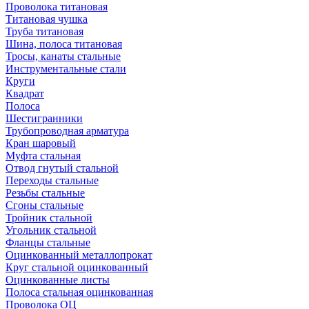
Проволока титановая
Титановая чушка
Труба титановая
Шина, полоса титановая
Тросы, канаты стальные
Инструментальные стали
Круги
Квадрат
Полоса
Шестигранники
Трубопроводная арматура
Кран шаровый
Муфта стальная
Отвод гнутый стальной
Переходы стальные
Резьбы стальные
Сгоны стальные
Тройник стальной
Угольник стальной
Фланцы стальные
Оцинкованный металлопрокат
Круг стальной оцинкованный
Оцинкованные листы
Полоса стальная оцинкованная
Проволока ОЦ