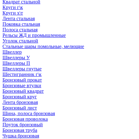
Квадрат стальной
Круги г\к
Круги х\т
Лента стальная
Поковка стальная
Полоса стальная
Рельсы ЖД и промышленные
Уголок стальной
Стальные шары помольные, мелющие
Швеллер
Швеллеры У
Швеллеры П
Швеллеры гнутые
Шестигранник г\к
Бронзовый прокат
Бронзовые втулки
Бронзовый квадрат
Бронзовый круг
Лента бронзовая
Бронзовый лист
Шина, полоса бронзовая
Бронзовая проволока
Пруток бронзовый
Бронзовая труба
Чушка бронзовая