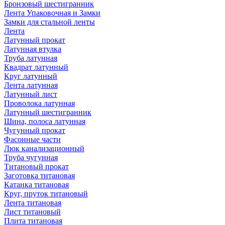
Бронзовый шестигранник
Лента Упаковочная и Замки
Замки для стальной ленты
Лента
Латунный прокат
Латунная втулка
Труба латунная
Квадрат латунный
Круг латунный
Лента латунная
Латунный лист
Проволока латунная
Латунный шестигранник
Шина, полоса латунная
Чугунный прокат
Фасонные части
Люк канализационный
Труба чугунная
Титановый прокат
Заготовка титановая
Катанка титановая
Круг, пруток титановый
Лента титановая
Лист титановый
Плита титановая