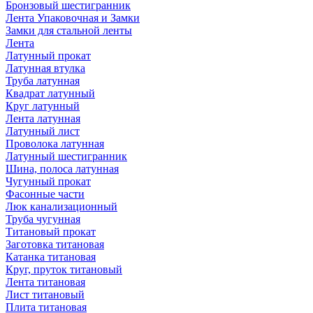
Бронзовый шестигранник
Лента Упаковочная и Замки
Замки для стальной ленты
Лента
Латунный прокат
Латунная втулка
Труба латунная
Квадрат латунный
Круг латунный
Лента латунная
Латунный лист
Проволока латунная
Латунный шестигранник
Шина, полоса латунная
Чугунный прокат
Фасонные части
Люк канализационный
Труба чугунная
Титановый прокат
Заготовка титановая
Катанка титановая
Круг, пруток титановый
Лента титановая
Лист титановый
Плита титановая