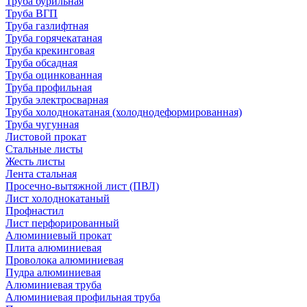
Труба бурильная
Труба ВГП
Труба газлифтная
Труба горячекатаная
Труба крекинговая
Труба обсадная
Труба оцинкованная
Труба профильная
Труба электросварная
Труба холоднокатаная (холоднодеформированная)
Труба чугунная
Листовой прокат
Стальные листы
Жесть листы
Лента стальная
Просечно-вытяжной лист (ПВЛ)
Лист холоднокатаный
Профнастил
Лист перфорированный
Алюминиевый прокат
Плита алюминиевая
Проволока алюминиевая
Пудра алюминиевая
Алюминиевая труба
Алюминиевая профильная труба