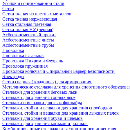
Уголок из оцинкованной стали
Сетка
Сетка тканая из цветных металлов
Сетка тканая нержавеющая
Сетка стальная плетеная
Сетка тканая НУ (черная)
Асбестоцементный прокат
Асбестоцементные листы
Асбестоцементные трубы
Проволока
Проволока вязальная
Проволока Нихром и Фехраль
Проволока пружинная
Проволока колючая и Спиральный Барьер Безопасности
Электроды
Сетка сварная ( кладочная) для армирования.
Металлические стеллажи для хранения спортивного оборудова
Стеллажи для хранения беговых лыж
Стеллажи для хранения горных лыж
Стеллажи и вешалки для лыж фрирайда
Стеллажи, стойки и вешалки для хранения сноубордов
Стеллажи, стойки и вешалки для хранения лыжных палок
Стеллажи для хранения обуви и шлемов
Стеллажи для хранения коньков и роликов
Комбинированные стеллажи для спортивного инвентаря