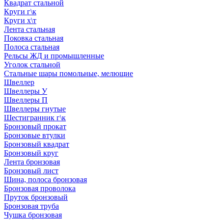
Квадрат стальной
Круги г\к
Круги х\т
Лента стальная
Поковка стальная
Полоса стальная
Рельсы ЖД и промышленные
Уголок стальной
Стальные шары помольные, мелющие
Швеллер
Швеллеры У
Швеллеры П
Швеллеры гнутые
Шестигранник г\к
Бронзовый прокат
Бронзовые втулки
Бронзовый квадрат
Бронзовый круг
Лента бронзовая
Бронзовый лист
Шина, полоса бронзовая
Бронзовая проволока
Пруток бронзовый
Бронзовая труба
Чушка бронзовая