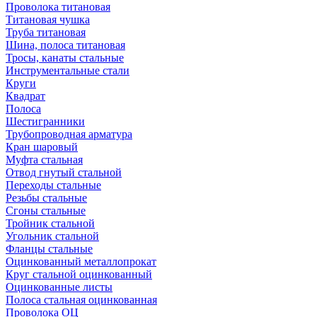
Проволока титановая
Титановая чушка
Труба титановая
Шина, полоса титановая
Тросы, канаты стальные
Инструментальные стали
Круги
Квадрат
Полоса
Шестигранники
Трубопроводная арматура
Кран шаровый
Муфта стальная
Отвод гнутый стальной
Переходы стальные
Резьбы стальные
Сгоны стальные
Тройник стальной
Угольник стальной
Фланцы стальные
Оцинкованный металлопрокат
Круг стальной оцинкованный
Оцинкованные листы
Полоса стальная оцинкованная
Проволока ОЦ