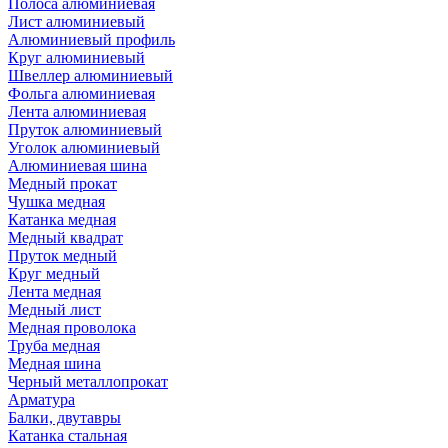
Полоса алюминиевая
Лист алюминиевый
Алюминиевый профиль
Круг алюминиевый
Швеллер алюминиевый
Фольга алюминиевая
Лента алюминиевая
Пруток алюминиевый
Уголок алюминиевый
Алюминиевая шина
Медный прокат
Чушка медная
Катанка медная
Медный квадрат
Пруток медный
Круг медный
Лента медная
Медный лист
Медная проволока
Труба медная
Медная шина
Черный металлопрокат
Арматура
Балки, двутавры
Катанка стальная