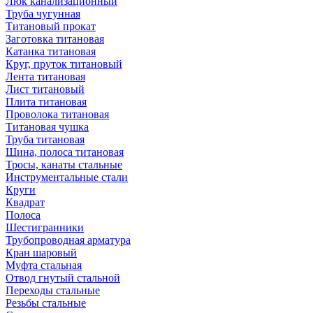
Люк канализационный
Труба чугунная
Титановый прокат
Заготовка титановая
Катанка титановая
Круг, пруток титановый
Лента титановая
Лист титановый
Плита титановая
Проволока титановая
Титановая чушка
Труба титановая
Шина, полоса титановая
Тросы, канаты стальные
Инструментальные стали
Круги
Квадрат
Полоса
Шестигранники
Трубопроводная арматура
Кран шаровый
Муфта стальная
Отвод гнутый стальной
Переходы стальные
Резьбы стальные