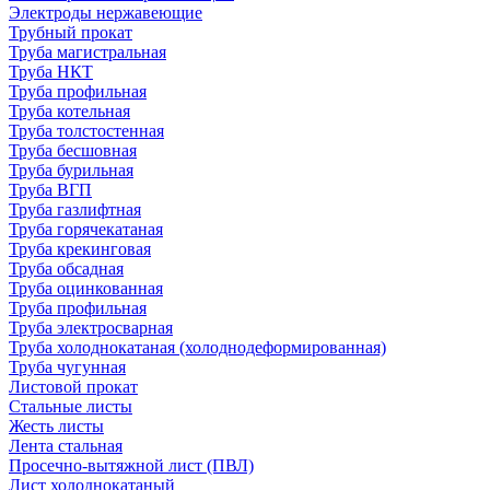
Электроды нержавеющие
Трубный прокат
Труба магистральная
Труба НКТ
Труба профильная
Труба котельная
Труба толстостенная
Труба бесшовная
Труба бурильная
Труба ВГП
Труба газлифтная
Труба горячекатаная
Труба крекинговая
Труба обсадная
Труба оцинкованная
Труба профильная
Труба электросварная
Труба холоднокатаная (холоднодеформированная)
Труба чугунная
Листовой прокат
Стальные листы
Жесть листы
Лента стальная
Просечно-вытяжной лист (ПВЛ)
Лист холоднокатаный