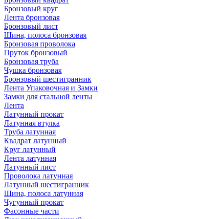
Бронзовый круг
Лента бронзовая
Бронзовый лист
Шина, полоса бронзовая
Бронзовая проволока
Пруток бронзовый
Бронзовая труба
Чушка бронзовая
Бронзовый шестигранник
Лента Упаковочная и Замки
Замки для стальной ленты
Лента
Латунный прокат
Латунная втулка
Труба латунная
Квадрат латунный
Круг латунный
Лента латунная
Латунный лист
Проволока латунная
Латунный шестигранник
Шина, полоса латунная
Чугунный прокат
Фасонные части