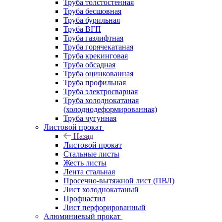
Труба толстостенная
Труба бесшовная
Труба бурильная
Труба ВГП
Труба газлифтная
Труба горячекатаная
Труба крекинговая
Труба обсадная
Труба оцинкованная
Труба профильная
Труба электросварная
Труба холоднокатаная
(холоднодеформированная)
Труба чугунная
Листовой прокат
Назад
Листовой прокат
Стальные листы
Жесть листы
Лента стальная
Просечно-вытяжной лист (ПВЛ)
Лист холоднокатаный
Профнастил
Лист перфорированный
Алюминиевый прокат