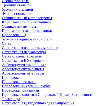
Сгоны стальные
Тройник стальной
Угольник стальной
Фланцы стальные
Оцинкованный металлопрокат
Круг стальной оцинкованный
Оцинкованные листы
Полоса стальная оцинкованная
Проволока ОЦ
Уголок из оцинкованной стали
Сетка
Сетка тканая из цветных металлов
Сетка тканая нержавеющая
Сетка стальная плетеная
Сетка тканая НУ (черная)
Асбестоцементный прокат
Асбестоцементные листы
Асбестоцементные трубы
Проволока
Проволока вязальная
Проволока Нихром и Фехраль
Проволока пружинная
Проволока колючая и Спиральный Барьер Безопасности
Электроды
Сетка сварная ( кладочная) для армирования.