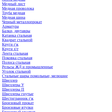
Медный лист
Медная проволока
Труба медная
Медная шина
Черный металлопрокат
Арматура
Балки, двутавры
Катанка стальная
Квадрат стальной
Круги г\к
Круги х\т
Лента стальная
Поковка стальная
Полоса стальная
Рельсы ЖД и промышленные
Уголок стальной
Стальные шары помольные, мелющие
Швеллер
Швеллеры У
Швеллеры П
Швеллеры гнутые
Шестигранник г\к
Бронзовый прокат
Бронзовые втулки
Бронзовый квадрат