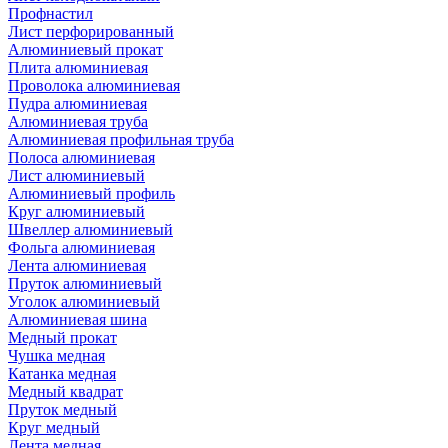
Профнастил
Лист перфорированный
Алюминиевый прокат
Плита алюминиевая
Проволока алюминиевая
Пудра алюминиевая
Алюминиевая труба
Алюминиевая профильная труба
Полоса алюминиевая
Лист алюминиевый
Алюминиевый профиль
Круг алюминиевый
Швеллер алюминиевый
Фольга алюминиевая
Лента алюминиевая
Пруток алюминиевый
Уголок алюминиевый
Алюминиевая шина
Медный прокат
Чушка медная
Катанка медная
Медный квадрат
Пруток медный
Круг медный
Лента медная