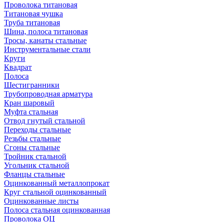
Проволока титановая
Титановая чушка
Труба титановая
Шина, полоса титановая
Тросы, канаты стальные
Инструментальные стали
Круги
Квадрат
Полоса
Шестигранники
Трубопроводная арматура
Кран шаровый
Муфта стальная
Отвод гнутый стальной
Переходы стальные
Резьбы стальные
Сгоны стальные
Тройник стальной
Угольник стальной
Фланцы стальные
Оцинкованный металлопрокат
Круг стальной оцинкованный
Оцинкованные листы
Полоса стальная оцинкованная
Проволока ОЦ