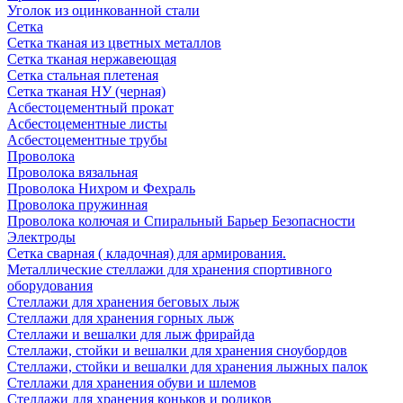
Уголок из оцинкованной стали
Сетка
Сетка тканая из цветных металлов
Сетка тканая нержавеющая
Сетка стальная плетеная
Сетка тканая НУ (черная)
Асбестоцементный прокат
Асбестоцементные листы
Асбестоцементные трубы
Проволока
Проволока вязальная
Проволока Нихром и Фехраль
Проволока пружинная
Проволока колючая и Спиральный Барьер Безопасности
Электроды
Сетка сварная ( кладочная) для армирования.
Металлические стеллажи для хранения спортивного
оборудования
Стеллажи для хранения беговых лыж
Стеллажи для хранения горных лыж
Стеллажи и вешалки для лыж фрирайда
Стеллажи, стойки и вешалки для хранения сноубордов
Стеллажи, стойки и вешалки для хранения лыжных палок
Стеллажи для хранения обуви и шлемов
Стеллажи для хранения коньков и роликов