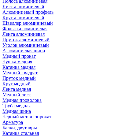
Полоса алюминиевая
Лист алюминиевый
Алюминиевый профиль
Круг алюминиевый
Швеллер алюминиевый
Фольга алюминиевая
Лента алюминиевая
Пруток алюминиевый
Уголок алюминиевый
Алюминиевая шина
Медный прокат
Чушка медная
Катанка медная
Медный квадрат
Пруток медный
Круг медный
Лента медная
Медный лист
Медная проволока
Труба медная
Медная шина
Черный металлопрокат
Арматура
Балки, двутавры
Катанка стальная