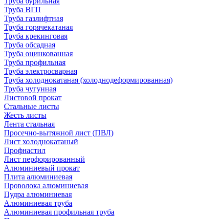
Труба бурильная
Труба ВГП
Труба газлифтная
Труба горячекатаная
Труба крекинговая
Труба обсадная
Труба оцинкованная
Труба профильная
Труба электросварная
Труба холоднокатаная (холоднодеформированная)
Труба чугунная
Листовой прокат
Стальные листы
Жесть листы
Лента стальная
Просечно-вытяжной лист (ПВЛ)
Лист холоднокатаный
Профнастил
Лист перфорированный
Алюминиевый прокат
Плита алюминиевая
Проволока алюминиевая
Пудра алюминиевая
Алюминиевая труба
Алюминиевая профильная труба