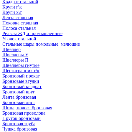
Квадрат стальной
Круги г\к
Круги х\т
Лента стальная
Поковка стальная
Полоса стальная
Рельсы ЖД и промышленные
Уголок стальной
Стальные шары помольные, мелющие
Швеллер
Швеллеры У
Швеллеры П
Швеллеры гнутые
Шестигранник г\к
Бронзовый прокат
Бронзовые втулки
Бронзовый квадрат
Бронзовый круг
Лента бронзовая
Бронзовый лист
Шина, полоса бронзовая
Бронзовая проволока
Пруток бронзовый
Бронзовая труба
Чушка бронзовая