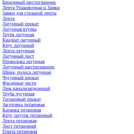
Бронзовый шестигранник
Лента Упаковочная и Замки
Замки для стальной ленты
Лента
Латунный прокат
Латунная втулка
Труба латунная
Квадрат латунный
Круг латунный
Лента латунная
Латунный лист
Проволока латунная
Латунный шестигранник
Шина, полоса латунная
Чугунный прокат
Фасонные части
Люк канализационный
Труба чугунная
Титановый прокат
Заготовка титановая
Катанка титановая
Круг, пруток титановый
Лента титановая
Лист титановый
Плита титановая