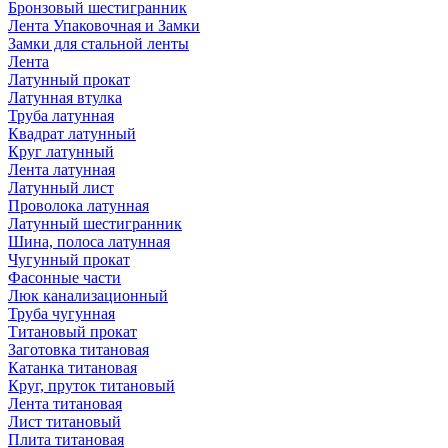
Бронзовый шестигранник
Лента Упаковочная и Замки
Замки для стальной ленты
Лента
Латунный прокат
Латунная втулка
Труба латунная
Квадрат латунный
Круг латунный
Лента латунная
Латунный лист
Проволока латунная
Латунный шестигранник
Шина, полоса латунная
Чугунный прокат
Фасонные части
Люк канализационный
Труба чугунная
Титановый прокат
Заготовка титановая
Катанка титановая
Круг, пруток титановый
Лента титановая
Лист титановый
Плита титановая