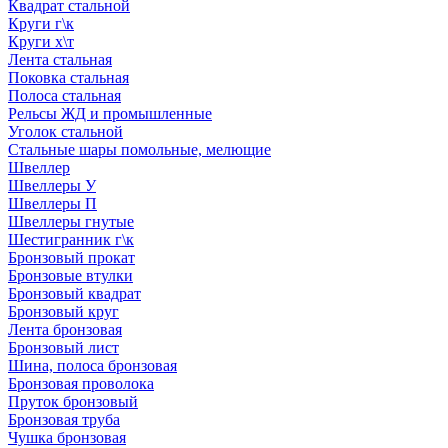
Квадрат стальной
Круги г\к
Круги х\т
Лента стальная
Поковка стальная
Полоса стальная
Рельсы ЖД и промышленные
Уголок стальной
Стальные шары помольные, мелющие
Швеллер
Швеллеры У
Швеллеры П
Швеллеры гнутые
Шестигранник г\к
Бронзовый прокат
Бронзовые втулки
Бронзовый квадрат
Бронзовый круг
Лента бронзовая
Бронзовый лист
Шина, полоса бронзовая
Бронзовая проволока
Пруток бронзовый
Бронзовая труба
Чушка бронзовая