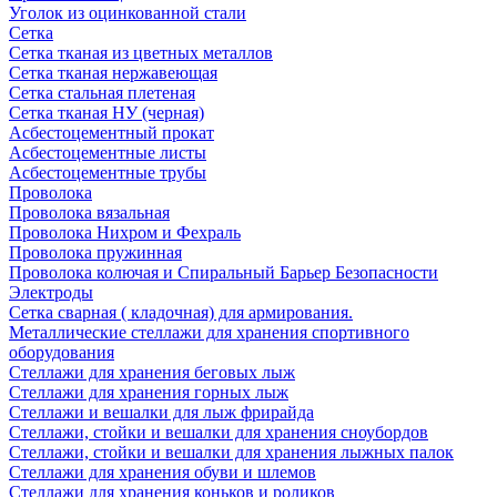
Уголок из оцинкованной стали
Сетка
Сетка тканая из цветных металлов
Сетка тканая нержавеющая
Сетка стальная плетеная
Сетка тканая НУ (черная)
Асбестоцементный прокат
Асбестоцементные листы
Асбестоцементные трубы
Проволока
Проволока вязальная
Проволока Нихром и Фехраль
Проволока пружинная
Проволока колючая и Спиральный Барьер Безопасности
Электроды
Сетка сварная ( кладочная) для армирования.
Металлические стеллажи для хранения спортивного
оборудования
Стеллажи для хранения беговых лыж
Стеллажи для хранения горных лыж
Стеллажи и вешалки для лыж фрирайда
Стеллажи, стойки и вешалки для хранения сноубордов
Стеллажи, стойки и вешалки для хранения лыжных палок
Стеллажи для хранения обуви и шлемов
Стеллажи для хранения коньков и роликов