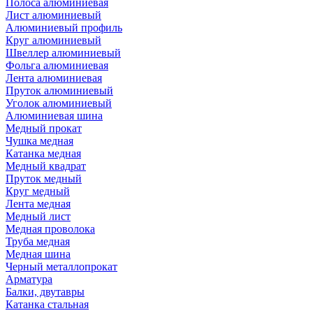
Полоса алюминиевая
Лист алюминиевый
Алюминиевый профиль
Круг алюминиевый
Швеллер алюминиевый
Фольга алюминиевая
Лента алюминиевая
Пруток алюминиевый
Уголок алюминиевый
Алюминиевая шина
Медный прокат
Чушка медная
Катанка медная
Медный квадрат
Пруток медный
Круг медный
Лента медная
Медный лист
Медная проволока
Труба медная
Медная шина
Черный металлопрокат
Арматура
Балки, двутавры
Катанка стальная