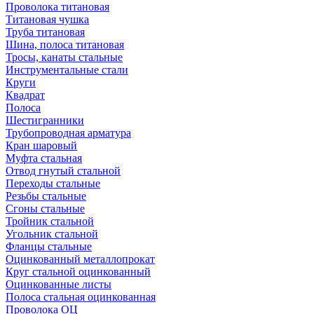
Проволока титановая
Титановая чушка
Труба титановая
Шина, полоса титановая
Тросы, канаты стальные
Инструментальные стали
Круги
Квадрат
Полоса
Шестигранники
Трубопроводная арматура
Кран шаровый
Муфта стальная
Отвод гнутый стальной
Переходы стальные
Резьбы стальные
Сгоны стальные
Тройник стальной
Угольник стальной
Фланцы стальные
Оцинкованный металлопрокат
Круг стальной оцинкованный
Оцинкованные листы
Полоса стальная оцинкованная
Проволока ОЦ