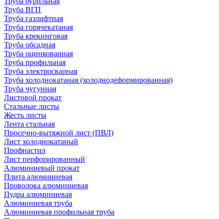
Труба бурильная
Труба ВГП
Труба газлифтная
Труба горячекатаная
Труба крекинговая
Труба обсадная
Труба оцинкованная
Труба профильная
Труба электросварная
Труба холоднокатаная (холоднодеформированная)
Труба чугунная
Листовой прокат
Стальные листы
Жесть листы
Лента стальная
Просечно-вытяжной лист (ПВЛ)
Лист холоднокатаный
Профнастил
Лист перфорированный
Алюминиевый прокат
Плита алюминиевая
Проволока алюминиевая
Пудра алюминиевая
Алюминиевая труба
Алюминиевая профильная труба