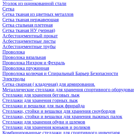
Уголок из оцинкованной стали
Сетка
Сетка тканая из цветных металлов
Сетка тканая нержавеющая
Сетка стальная плетеная
Сетка тканая НУ (черная)
Асбестоцементный прокат
Асбестоцементные листы
Асбестоцементные трубы
Проволока
Проволока вязальная
Проволока Нихром и Фехраль
Проволока пружинная
Проволока колючая и Спиральный Барьер Безопасности
Электроды
Сетка сварная ( кладочная) для армирования.
Металлические стеллажи для хранения спортивного оборудова
Стеллажи для хранения беговых лыж
Стеллажи для хранения горных лыж
Стеллажи и вешалки для лыж фрирайда
Стеллажи, стойки и вешалки для хранения сноубордов
Стеллажи, стойки и вешалки для хранения лыжных палок
Стеллажи для хранения обуви и шлемов
Стеллажи для хранения коньков и роликов
Комбинированные стеллажи для спортивного инвентаря