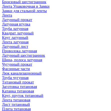
Бронзовый шестигранник
Лента Упаковочная и Замки
Замки для стальной ленты
Лента
Латунный прокат
Латунная втулка
Труба латунная
Квадрат латунный
Круг латунный
Лента латунная
Латунный лист
Проволока латунная
Латунный шестигранник
Шина, полоса латунная
Чугунный прокат
Фасонные части
Люк канализационный
Труба чугунная
Титановый прокат
Заготовка титановая
Катанка титановая
Круг, пруток титановый
Лента титановая
Лист титановый
Плита титановая