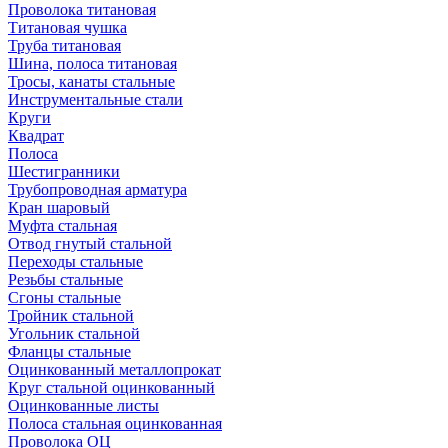
Проволока титановая
Титановая чушка
Труба титановая
Шина, полоса титановая
Тросы, канаты стальные
Инструментальные стали
Круги
Квадрат
Полоса
Шестигранники
Трубопроводная арматура
Кран шаровый
Муфта стальная
Отвод гнутый стальной
Переходы стальные
Резьбы стальные
Сгоны стальные
Тройник стальной
Угольник стальной
Фланцы стальные
Оцинкованный металлопрокат
Круг стальной оцинкованный
Оцинкованные листы
Полоса стальная оцинкованная
Проволока ОЦ