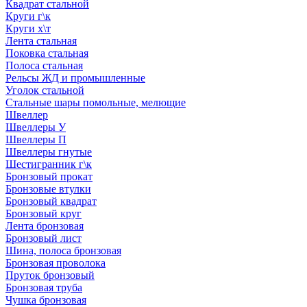
Квадрат стальной
Круги г\к
Круги х\т
Лента стальная
Поковка стальная
Полоса стальная
Рельсы ЖД и промышленные
Уголок стальной
Стальные шары помольные, мелющие
Швеллер
Швеллеры У
Швеллеры П
Швеллеры гнутые
Шестигранник г\к
Бронзовый прокат
Бронзовые втулки
Бронзовый квадрат
Бронзовый круг
Лента бронзовая
Бронзовый лист
Шина, полоса бронзовая
Бронзовая проволока
Пруток бронзовый
Бронзовая труба
Чушка бронзовая