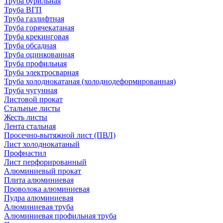
Труба бурильная
Труба ВГП
Труба газлифтная
Труба горячекатаная
Труба крекинговая
Труба обсадная
Труба оцинкованная
Труба профильная
Труба электросварная
Труба холоднокатаная (холоднодеформированная)
Труба чугунная
Листовой прокат
Стальные листы
Жесть листы
Лента стальная
Просечно-вытяжной лист (ПВЛ)
Лист холоднокатаный
Профнастил
Лист перфорированный
Алюминиевый прокат
Плита алюминиевая
Проволока алюминиевая
Пудра алюминиевая
Алюминиевая труба
Алюминиевая профильная труба