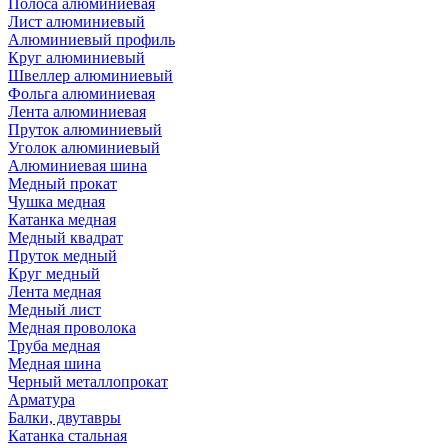
Полоса алюминиевая
Лист алюминиевый
Алюминиевый профиль
Круг алюминиевый
Швеллер алюминиевый
Фольга алюминиевая
Лента алюминиевая
Пруток алюминиевый
Уголок алюминиевый
Алюминиевая шина
Медный прокат
Чушка медная
Катанка медная
Медный квадрат
Пруток медный
Круг медный
Лента медная
Медный лист
Медная проволока
Труба медная
Медная шина
Черный металлопрокат
Арматура
Балки, двутавры
Катанка стальная