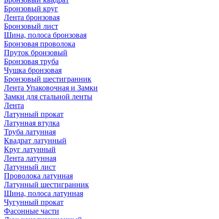
Бронзовый круг
Лента бронзовая
Бронзовый лист
Шина, полоса бронзовая
Бронзовая проволока
Пруток бронзовый
Бронзовая труба
Чушка бронзовая
Бронзовый шестигранник
Лента Упаковочная и Замки
Замки для стальной ленты
Лента
Латунный прокат
Латунная втулка
Труба латунная
Квадрат латунный
Круг латунный
Лента латунная
Латунный лист
Проволока латунная
Латунный шестигранник
Шина, полоса латунная
Чугунный прокат
Фасонные части