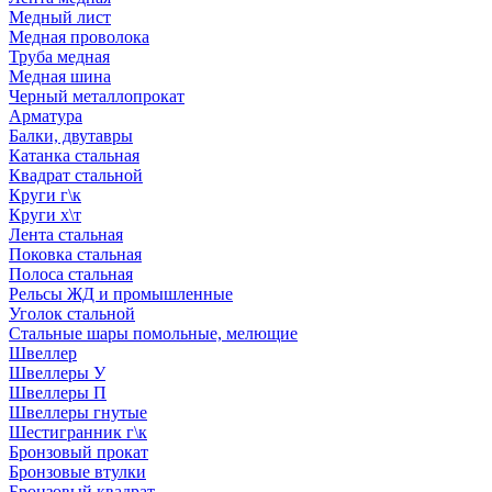
Медный лист
Медная проволока
Труба медная
Медная шина
Черный металлопрокат
Арматура
Балки, двутавры
Катанка стальная
Квадрат стальной
Круги г\к
Круги х\т
Лента стальная
Поковка стальная
Полоса стальная
Рельсы ЖД и промышленные
Уголок стальной
Стальные шары помольные, мелющие
Швеллер
Швеллеры У
Швеллеры П
Швеллеры гнутые
Шестигранник г\к
Бронзовый прокат
Бронзовые втулки
Бронзовый квадрат