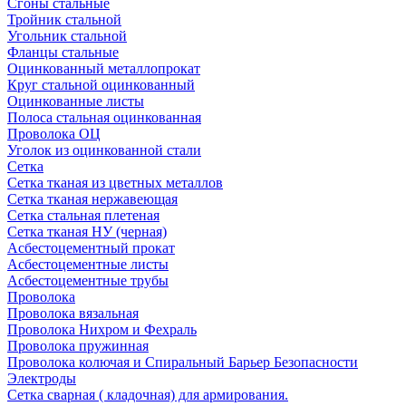
Сгоны стальные
Тройник стальной
Угольник стальной
Фланцы стальные
Оцинкованный металлопрокат
Круг стальной оцинкованный
Оцинкованные листы
Полоса стальная оцинкованная
Проволока ОЦ
Уголок из оцинкованной стали
Сетка
Сетка тканая из цветных металлов
Сетка тканая нержавеющая
Сетка стальная плетеная
Сетка тканая НУ (черная)
Асбестоцементный прокат
Асбестоцементные листы
Асбестоцементные трубы
Проволока
Проволока вязальная
Проволока Нихром и Фехраль
Проволока пружинная
Проволока колючая и Спиральный Барьер Безопасности
Электроды
Сетка сварная ( кладочная) для армирования.