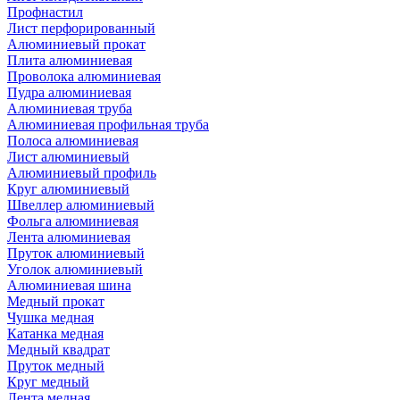
Профнастил
Лист перфорированный
Алюминиевый прокат
Плита алюминиевая
Проволока алюминиевая
Пудра алюминиевая
Алюминиевая труба
Алюминиевая профильная труба
Полоса алюминиевая
Лист алюминиевый
Алюминиевый профиль
Круг алюминиевый
Швеллер алюминиевый
Фольга алюминиевая
Лента алюминиевая
Пруток алюминиевый
Уголок алюминиевый
Алюминиевая шина
Медный прокат
Чушка медная
Катанка медная
Медный квадрат
Пруток медный
Круг медный
Лента медная