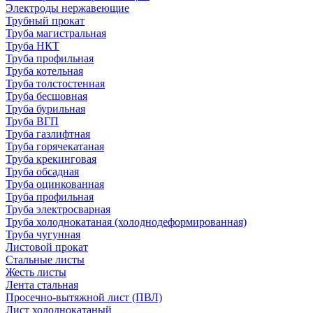
Электроды нержавеющие
Трубный прокат
Труба магистральная
Труба НКТ
Труба профильная
Труба котельная
Труба толстостенная
Труба бесшовная
Труба бурильная
Труба ВГП
Труба газлифтная
Труба горячекатаная
Труба крекинговая
Труба обсадная
Труба оцинкованная
Труба профильная
Труба электросварная
Труба холоднокатаная (холоднодеформированная)
Труба чугунная
Листовой прокат
Стальные листы
Жесть листы
Лента стальная
Просечно-вытяжной лист (ПВЛ)
Лист холоднокатаный