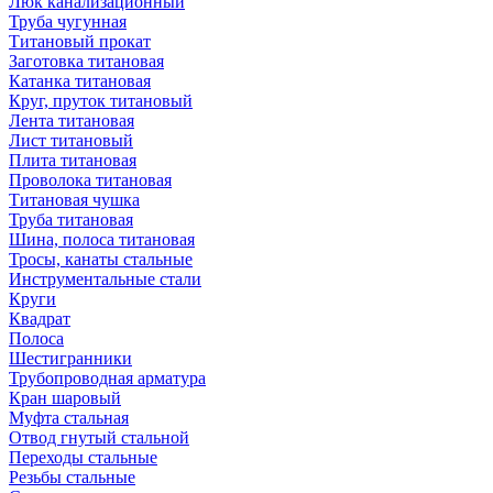
Люк канализационный
Труба чугунная
Титановый прокат
Заготовка титановая
Катанка титановая
Круг, пруток титановый
Лента титановая
Лист титановый
Плита титановая
Проволока титановая
Титановая чушка
Труба титановая
Шина, полоса титановая
Тросы, канаты стальные
Инструментальные стали
Круги
Квадрат
Полоса
Шестигранники
Трубопроводная арматура
Кран шаровый
Муфта стальная
Отвод гнутый стальной
Переходы стальные
Резьбы стальные