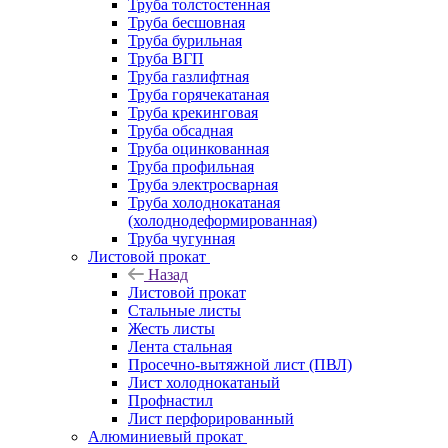
Труба толстостенная
Труба бесшовная
Труба бурильная
Труба ВГП
Труба газлифтная
Труба горячекатаная
Труба крекинговая
Труба обсадная
Труба оцинкованная
Труба профильная
Труба электросварная
Труба холоднокатаная
(холоднодеформированная)
Труба чугунная
Листовой прокат
Назад
Листовой прокат
Стальные листы
Жесть листы
Лента стальная
Просечно-вытяжной лист (ПВЛ)
Лист холоднокатаный
Профнастил
Лист перфорированный
Алюминиевый прокат