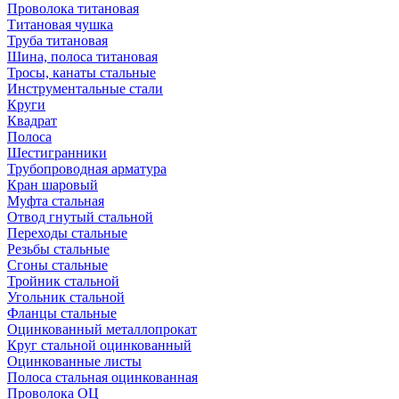
Проволока титановая
Титановая чушка
Труба титановая
Шина, полоса титановая
Тросы, канаты стальные
Инструментальные стали
Круги
Квадрат
Полоса
Шестигранники
Трубопроводная арматура
Кран шаровый
Муфта стальная
Отвод гнутый стальной
Переходы стальные
Резьбы стальные
Сгоны стальные
Тройник стальной
Угольник стальной
Фланцы стальные
Оцинкованный металлопрокат
Круг стальной оцинкованный
Оцинкованные листы
Полоса стальная оцинкованная
Проволока ОЦ