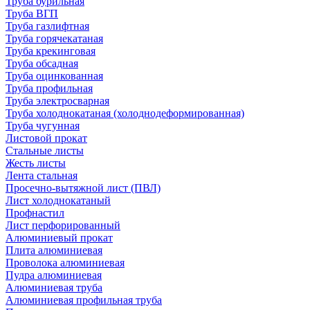
Труба бурильная
Труба ВГП
Труба газлифтная
Труба горячекатаная
Труба крекинговая
Труба обсадная
Труба оцинкованная
Труба профильная
Труба электросварная
Труба холоднокатаная (холоднодеформированная)
Труба чугунная
Листовой прокат
Стальные листы
Жесть листы
Лента стальная
Просечно-вытяжной лист (ПВЛ)
Лист холоднокатаный
Профнастил
Лист перфорированный
Алюминиевый прокат
Плита алюминиевая
Проволока алюминиевая
Пудра алюминиевая
Алюминиевая труба
Алюминиевая профильная труба