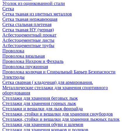
Уголок из оцинкованной стали
Сетка
Сетка тканая из цветных металлов
Сетка тканая нержавеющая
Сетка стальная плетеная
Сетка тканая НУ (черная)
Асбестоцементный прокат
Асбестоцементные листы
Асбестоцементные трубы
Проволока
Проволока вязальная
Проволока Нихром и Фехраль
Проволока пружинная
Проволока колючая и Спиральный Барьер Безопасности
Электроды
Сетка сварная ( кладочная) для армирования.
Металлические стеллажи для хранения спортивного
оборудования
Стеллажи для хранения беговых лыж
Стеллажи для хранения горных лыж
Стеллажи и вешалки для лыж фрирайда
Стеллажи, стойки и вешалки для хранения сноубордов
Стеллажи, стойки и вешалки для хранения лыжных палок
Стеллажи для хранения обуви и шлемов
Стеллажи для хранения коньков и роликов