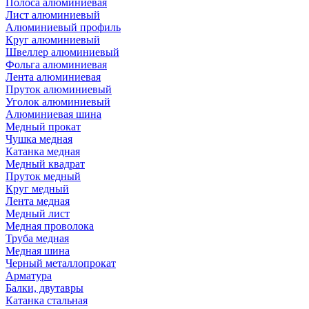
Полоса алюминиевая
Лист алюминиевый
Алюминиевый профиль
Круг алюминиевый
Швеллер алюминиевый
Фольга алюминиевая
Лента алюминиевая
Пруток алюминиевый
Уголок алюминиевый
Алюминиевая шина
Медный прокат
Чушка медная
Катанка медная
Медный квадрат
Пруток медный
Круг медный
Лента медная
Медный лист
Медная проволока
Труба медная
Медная шина
Черный металлопрокат
Арматура
Балки, двутавры
Катанка стальная