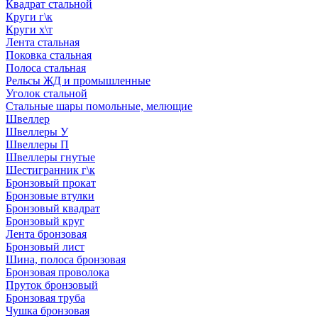
Квадрат стальной
Круги г\к
Круги х\т
Лента стальная
Поковка стальная
Полоса стальная
Рельсы ЖД и промышленные
Уголок стальной
Стальные шары помольные, мелющие
Швеллер
Швеллеры У
Швеллеры П
Швеллеры гнутые
Шестигранник г\к
Бронзовый прокат
Бронзовые втулки
Бронзовый квадрат
Бронзовый круг
Лента бронзовая
Бронзовый лист
Шина, полоса бронзовая
Бронзовая проволока
Пруток бронзовый
Бронзовая труба
Чушка бронзовая