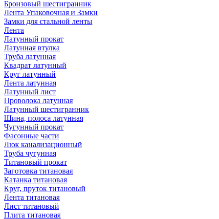
Бронзовый шестигранник
Лента Упаковочная и Замки
Замки для стальной ленты
Лента
Латунный прокат
Латунная втулка
Труба латунная
Квадрат латунный
Круг латунный
Лента латунная
Латунный лист
Проволока латунная
Латунный шестигранник
Шина, полоса латунная
Чугунный прокат
Фасонные части
Люк канализационный
Труба чугунная
Титановый прокат
Заготовка титановая
Катанка титановая
Круг, пруток титановый
Лента титановая
Лист титановый
Плита титановая