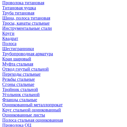
Проволока титановая
Титановая чушка
Труба титановая
Шина, полоса титановая
Тросы, канаты стальные
Инструментальные стали
Круги
Квадрат
Полоса
Шестигранники
Трубопроводная арматура
Кран шаровый
Муфта стальная
Отвод гнутый стальной
Переходы стальные
Резьбы стальные
Сгоны стальные
Тройник стальной
Угольник стальной
Фланцы стальные
Оцинкованный металлопрокат
Круг стальной оцинкованный
Оцинкованные листы
Полоса стальная оцинкованная
Проволока ОЦ