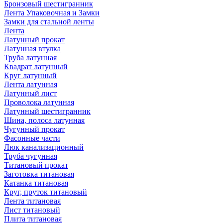
Бронзовый шестигранник
Лента Упаковочная и Замки
Замки для стальной ленты
Лента
Латунный прокат
Латунная втулка
Труба латунная
Квадрат латунный
Круг латунный
Лента латунная
Латунный лист
Проволока латунная
Латунный шестигранник
Шина, полоса латунная
Чугунный прокат
Фасонные части
Люк канализационный
Труба чугунная
Титановый прокат
Заготовка титановая
Катанка титановая
Круг, пруток титановый
Лента титановая
Лист титановый
Плита титановая