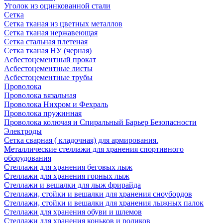
Уголок из оцинкованной стали
Сетка
Сетка тканая из цветных металлов
Сетка тканая нержавеющая
Сетка стальная плетеная
Сетка тканая НУ (черная)
Асбестоцементный прокат
Асбестоцементные листы
Асбестоцементные трубы
Проволока
Проволока вязальная
Проволока Нихром и Фехраль
Проволока пружинная
Проволока колючая и Спиральный Барьер Безопасности
Электроды
Сетка сварная ( кладочная) для армирования.
Металлические стеллажи для хранения спортивного
оборудования
Стеллажи для хранения беговых лыж
Стеллажи для хранения горных лыж
Стеллажи и вешалки для лыж фрирайда
Стеллажи, стойки и вешалки для хранения сноубордов
Стеллажи, стойки и вешалки для хранения лыжных палок
Стеллажи для хранения обуви и шлемов
Стеллажи для хранения коньков и роликов