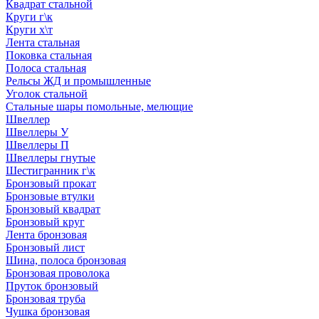
Квадрат стальной
Круги г\к
Круги х\т
Лента стальная
Поковка стальная
Полоса стальная
Рельсы ЖД и промышленные
Уголок стальной
Стальные шары помольные, мелющие
Швеллер
Швеллеры У
Швеллеры П
Швеллеры гнутые
Шестигранник г\к
Бронзовый прокат
Бронзовые втулки
Бронзовый квадрат
Бронзовый круг
Лента бронзовая
Бронзовый лист
Шина, полоса бронзовая
Бронзовая проволока
Пруток бронзовый
Бронзовая труба
Чушка бронзовая