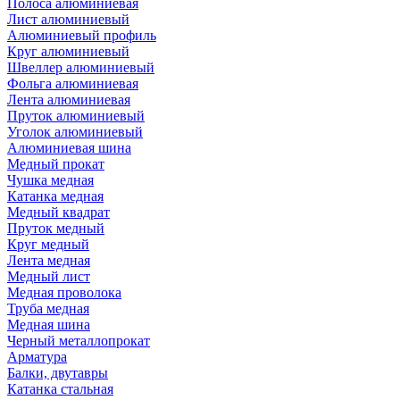
Полоса алюминиевая
Лист алюминиевый
Алюминиевый профиль
Круг алюминиевый
Швеллер алюминиевый
Фольга алюминиевая
Лента алюминиевая
Пруток алюминиевый
Уголок алюминиевый
Алюминиевая шина
Медный прокат
Чушка медная
Катанка медная
Медный квадрат
Пруток медный
Круг медный
Лента медная
Медный лист
Медная проволока
Труба медная
Медная шина
Черный металлопрокат
Арматура
Балки, двутавры
Катанка стальная