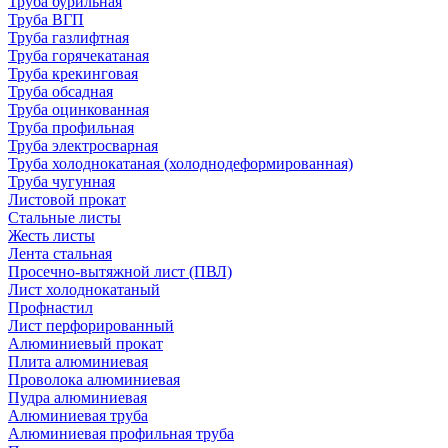
Труба бурильная
Труба ВГП
Труба газлифтная
Труба горячекатаная
Труба крекинговая
Труба обсадная
Труба оцинкованная
Труба профильная
Труба электросварная
Труба холоднокатаная (холоднодеформированная)
Труба чугунная
Листовой прокат
Стальные листы
Жесть листы
Лента стальная
Просечно-вытяжной лист (ПВЛ)
Лист холоднокатаный
Профнастил
Лист перфорированный
Алюминиевый прокат
Плита алюминиевая
Проволока алюминиевая
Пудра алюминиевая
Алюминиевая труба
Алюминиевая профильная труба