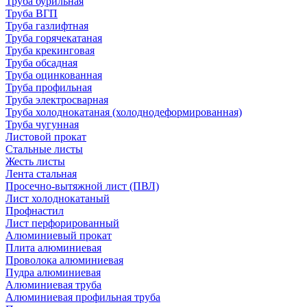
Труба бурильная
Труба ВГП
Труба газлифтная
Труба горячекатаная
Труба крекинговая
Труба обсадная
Труба оцинкованная
Труба профильная
Труба электросварная
Труба холоднокатаная (холоднодеформированная)
Труба чугунная
Листовой прокат
Стальные листы
Жесть листы
Лента стальная
Просечно-вытяжной лист (ПВЛ)
Лист холоднокатаный
Профнастил
Лист перфорированный
Алюминиевый прокат
Плита алюминиевая
Проволока алюминиевая
Пудра алюминиевая
Алюминиевая труба
Алюминиевая профильная труба