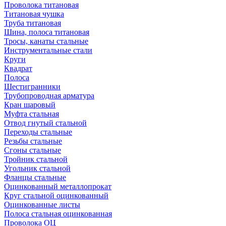
Проволока титановая
Титановая чушка
Труба титановая
Шина, полоса титановая
Тросы, канаты стальные
Инструментальные стали
Круги
Квадрат
Полоса
Шестигранники
Трубопроводная арматура
Кран шаровый
Муфта стальная
Отвод гнутый стальной
Переходы стальные
Резьбы стальные
Сгоны стальные
Тройник стальной
Угольник стальной
Фланцы стальные
Оцинкованный металлопрокат
Круг стальной оцинкованный
Оцинкованные листы
Полоса стальная оцинкованная
Проволока ОЦ