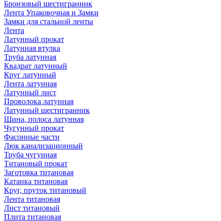
Бронзовый шестигранник
Лента Упаковочная и Замки
Замки для стальной ленты
Лента
Латунный прокат
Латунная втулка
Труба латунная
Квадрат латунный
Круг латунный
Лента латунная
Латунный лист
Проволока латунная
Латунный шестигранник
Шина, полоса латунная
Чугунный прокат
Фасонные части
Люк канализационный
Труба чугунная
Титановый прокат
Заготовка титановая
Катанка титановая
Круг, пруток титановый
Лента титановая
Лист титановый
Плита титановая