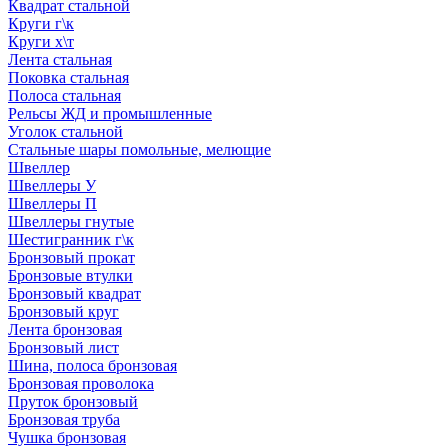
Квадрат стальной
Круги г\к
Круги х\т
Лента стальная
Поковка стальная
Полоса стальная
Рельсы ЖД и промышленные
Уголок стальной
Стальные шары помольные, мелющие
Швеллер
Швеллеры У
Швеллеры П
Швеллеры гнутые
Шестигранник г\к
Бронзовый прокат
Бронзовые втулки
Бронзовый квадрат
Бронзовый круг
Лента бронзовая
Бронзовый лист
Шина, полоса бронзовая
Бронзовая проволока
Пруток бронзовый
Бронзовая труба
Чушка бронзовая