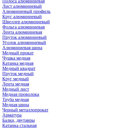
Полоса алюминиевая
Лист алюминиевый
Алюминиевый профиль
Круг алюминиевый
Швеллер алюминиевый
Фольга алюминиевая
Лента алюминиевая
Пруток алюминиевый
Уголок алюминиевый
Алюминиевая шина
Медный прокат
Чушка медная
Катанка медная
Медный квадрат
Пруток медный
Круг медный
Лента медная
Медный лист
Медная проволока
Труба медная
Медная шина
Черный металлопрокат
Арматура
Балки, двутавры
Катанка стальная