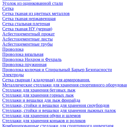
Уголок из оцинкованной стали
Сетка
Сетка тканая из цветных металлов
Сетка тканая нержавеющая
Сетка стальная плетеная
Сетка тканая НУ (черная)
Асбестоцементный прокат
Асбестоцементные листы
Асбестоцементные трубы
Проволока
Проволока вязальная
Проволока Нихром и Фехраль
Проволока пружинная
Проволока колючая и Спиральный Барьер Безопасности
Электроды
Сетка сварная ( кладочная) для армирования.
Металлические стеллажи для хранения спортивного оборудова
Стеллажи для хранения беговых лыж
Стеллажи для хранения горных лыж
Стеллажи и вешалки для лыж фрирайда
Стеллажи, стойки и вешалки для хранения сноубордов
Стеллажи, стойки и вешалки для хранения лыжных палок
Стеллажи для хранения обуви и шлемов
Стеллажи для хранения коньков и роликов
Комбинированные стеллажи для спортивного инвентаря