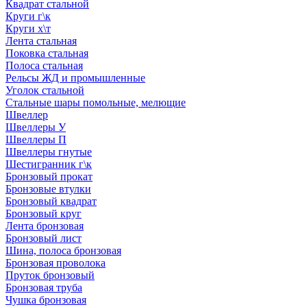
Квадрат стальной
Круги г\к
Круги х\т
Лента стальная
Поковка стальная
Полоса стальная
Рельсы ЖД и промышленные
Уголок стальной
Стальные шары помольные, мелющие
Швеллер
Швеллеры У
Швеллеры П
Швеллеры гнутые
Шестигранник г\к
Бронзовый прокат
Бронзовые втулки
Бронзовый квадрат
Бронзовый круг
Лента бронзовая
Бронзовый лист
Шина, полоса бронзовая
Бронзовая проволока
Пруток бронзовый
Бронзовая труба
Чушка бронзовая