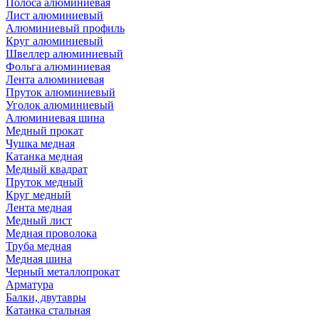
Полоса алюминиевая
Лист алюминиевый
Алюминиевый профиль
Круг алюминиевый
Швеллер алюминиевый
Фольга алюминиевая
Лента алюминиевая
Пруток алюминиевый
Уголок алюминиевый
Алюминиевая шина
Медный прокат
Чушка медная
Катанка медная
Медный квадрат
Пруток медный
Круг медный
Лента медная
Медный лист
Медная проволока
Труба медная
Медная шина
Черный металлопрокат
Арматура
Балки, двутавры
Катанка стальная