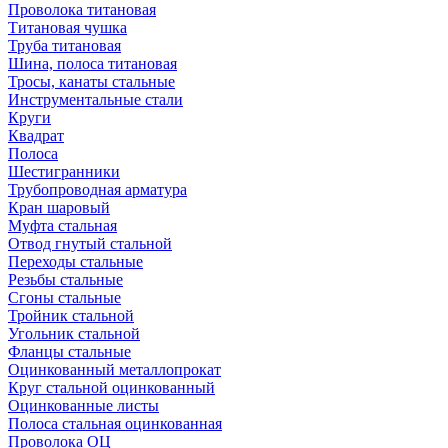
Проволока титановая
Титановая чушка
Труба титановая
Шина, полоса титановая
Тросы, канаты стальные
Инструментальные стали
Круги
Квадрат
Полоса
Шестигранники
Трубопроводная арматура
Кран шаровый
Муфта стальная
Отвод гнутый стальной
Переходы стальные
Резьбы стальные
Сгоны стальные
Тройник стальной
Угольник стальной
Фланцы стальные
Оцинкованный металлопрокат
Круг стальной оцинкованный
Оцинкованные листы
Полоса стальная оцинкованная
Проволока ОЦ