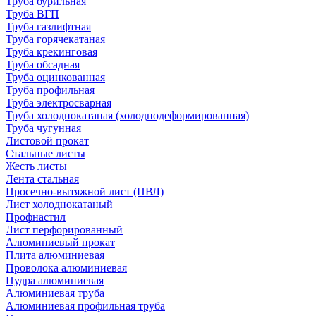
Труба бурильная
Труба ВГП
Труба газлифтная
Труба горячекатаная
Труба крекинговая
Труба обсадная
Труба оцинкованная
Труба профильная
Труба электросварная
Труба холоднокатаная (холоднодеформированная)
Труба чугунная
Листовой прокат
Стальные листы
Жесть листы
Лента стальная
Просечно-вытяжной лист (ПВЛ)
Лист холоднокатаный
Профнастил
Лист перфорированный
Алюминиевый прокат
Плита алюминиевая
Проволока алюминиевая
Пудра алюминиевая
Алюминиевая труба
Алюминиевая профильная труба