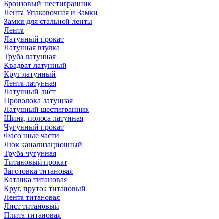
Бронзовый шестигранник
Лента Упаковочная и Замки
Замки для стальной ленты
Лента
Латунный прокат
Латунная втулка
Труба латунная
Квадрат латунный
Круг латунный
Лента латунная
Латунный лист
Проволока латунная
Латунный шестигранник
Шина, полоса латунная
Чугунный прокат
Фасонные части
Люк канализационный
Труба чугунная
Титановый прокат
Заготовка титановая
Катанка титановая
Круг, пруток титановый
Лента титановая
Лист титановый
Плита титановая