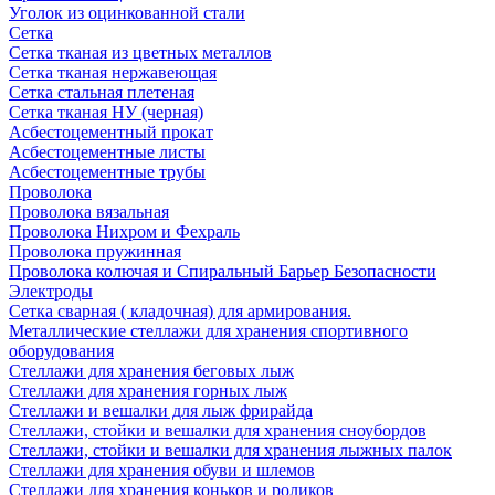
Уголок из оцинкованной стали
Сетка
Сетка тканая из цветных металлов
Сетка тканая нержавеющая
Сетка стальная плетеная
Сетка тканая НУ (черная)
Асбестоцементный прокат
Асбестоцементные листы
Асбестоцементные трубы
Проволока
Проволока вязальная
Проволока Нихром и Фехраль
Проволока пружинная
Проволока колючая и Спиральный Барьер Безопасности
Электроды
Сетка сварная ( кладочная) для армирования.
Металлические стеллажи для хранения спортивного
оборудования
Стеллажи для хранения беговых лыж
Стеллажи для хранения горных лыж
Стеллажи и вешалки для лыж фрирайда
Стеллажи, стойки и вешалки для хранения сноубордов
Стеллажи, стойки и вешалки для хранения лыжных палок
Стеллажи для хранения обуви и шлемов
Стеллажи для хранения коньков и роликов