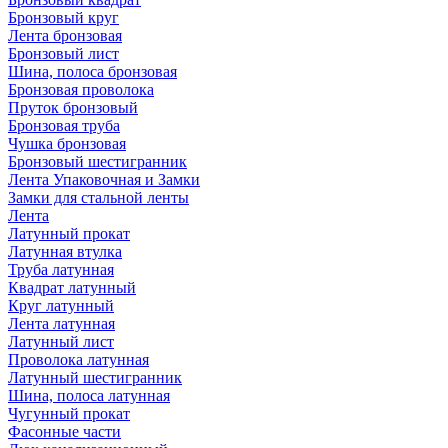
Бронзовый круг
Лента бронзовая
Бронзовый лист
Шина, полоса бронзовая
Бронзовая проволока
Пруток бронзовый
Бронзовая труба
Чушка бронзовая
Бронзовый шестигранник
Лента Упаковочная и Замки
Замки для стальной ленты
Лента
Латунный прокат
Латунная втулка
Труба латунная
Квадрат латунный
Круг латунный
Лента латунная
Латунный лист
Проволока латунная
Латунный шестигранник
Шина, полоса латунная
Чугунный прокат
Фасонные части