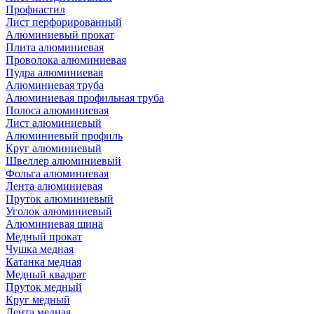
Профнастил
Лист перфорированный
Алюминиевый прокат
Плита алюминиевая
Проволока алюминиевая
Пудра алюминиевая
Алюминиевая труба
Алюминиевая профильная труба
Полоса алюминиевая
Лист алюминиевый
Алюминиевый профиль
Круг алюминиевый
Швеллер алюминиевый
Фольга алюминиевая
Лента алюминиевая
Пруток алюминиевый
Уголок алюминиевый
Алюминиевая шина
Медный прокат
Чушка медная
Катанка медная
Медный квадрат
Пруток медный
Круг медный
Лента медная