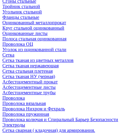
Сгоны стальные
Тройник стальной
Угольник стальной
Фланцы стальные
Оцинкованный металлопрокат
Круг стальной оцинкованный
Оцинкованные листы
Полоса стальная оцинкованная
Проволока ОЦ
Уголок из оцинкованной стали
Сетка
Сетка тканая из цветных металлов
Сетка тканая нержавеющая
Сетка стальная плетеная
Сетка тканая НУ (черная)
Асбестоцементный прокат
Асбестоцементные листы
Асбестоцементные трубы
Проволока
Проволока вязальная
Проволока Нихром и Фехраль
Проволока пружинная
Проволока колючая и Спиральный Барьер Безопасности
Электроды
Сетка сварная ( кладочная) для армирования.