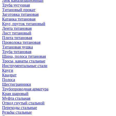
Люк канализационный
Труба чугунная
Титановый прокат
Заготовка титановая
Катанка титановая
Круг, пруток титановый
Лента титановая
Лист титановый
Плита титановая
Проволока титановая
Титановая чушка
Труба титановая
Шина, полоса титановая
Тросы, канаты стальные
Инструментальные стали
Круги
Квадрат
Полоса
Шестигранники
Трубопроводная арматура
Кран шаровый
Муфта стальная
Отвод гнутый стальной
Переходы стальные
Резьбы стальные