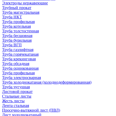
Электроды нержавеющие
Трубный прокат
Труба магистральная
Труба НКТ
Труба профильная
Труба котельная
Труба толстостенная
Труба бесшовная
Труба бурильная
Труба ВГП
Труба газлифтная
Труба горячекатаная
Труба крекинговая
Труба обсадная
Труба оцинкованная
Труба профильная
Труба электросварная
Труба холоднокатаная (холоднодеформированная)
Труба чугунная
Листовой прокат
Стальные листы
Жесть листы
Лента стальная
Просечно-вытяжной лист (ПВЛ)
Лист холоднокатаный