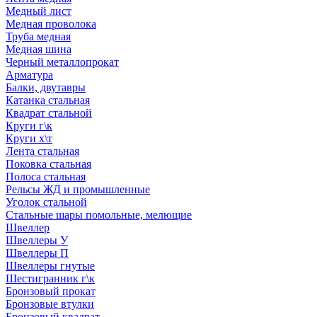
Медный лист
Медная проволока
Труба медная
Медная шина
Черный металлопрокат
Арматура
Балки, двутавры
Катанка стальная
Квадрат стальной
Круги г\к
Круги х\т
Лента стальная
Поковка стальная
Полоса стальная
Рельсы ЖД и промышленные
Уголок стальной
Стальные шары помольные, мелющие
Швеллер
Швеллеры У
Швеллеры П
Швеллеры гнутые
Шестигранник г\к
Бронзовый прокат
Бронзовые втулки
Бронзовый квадрат