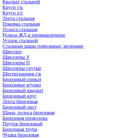
Квадрат стальной
Круги г\к
Круги х\т
Лента стальная
Поковка стальная
Полоса стальная
Рельсы ЖД и промышленные
Уголок стальной
Стальные шары помольные, мелющие
Швеллер
Швеллеры У
Швеллеры П
Швеллеры гнутые
Шестигранник г\к
Бронзовый прокат
Бронзовые втулки
Бронзовый квадрат
Бронзовый круг
Лента бронзовая
Бронзовый лист
Шина, полоса бронзовая
Бронзовая проволока
Пруток бронзовый
Бронзовая труба
Чушка бронзовая