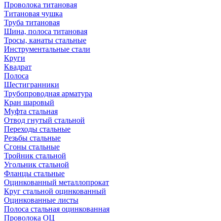
Проволока титановая
Титановая чушка
Труба титановая
Шина, полоса титановая
Тросы, канаты стальные
Инструментальные стали
Круги
Квадрат
Полоса
Шестигранники
Трубопроводная арматура
Кран шаровый
Муфта стальная
Отвод гнутый стальной
Переходы стальные
Резьбы стальные
Сгоны стальные
Тройник стальной
Угольник стальной
Фланцы стальные
Оцинкованный металлопрокат
Круг стальной оцинкованный
Оцинкованные листы
Полоса стальная оцинкованная
Проволока ОЦ