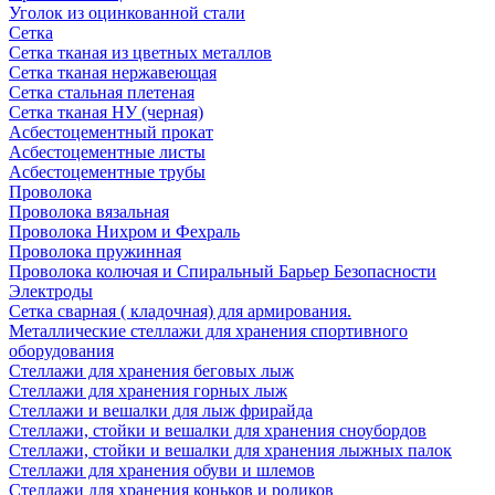
Уголок из оцинкованной стали
Сетка
Сетка тканая из цветных металлов
Сетка тканая нержавеющая
Сетка стальная плетеная
Сетка тканая НУ (черная)
Асбестоцементный прокат
Асбестоцементные листы
Асбестоцементные трубы
Проволока
Проволока вязальная
Проволока Нихром и Фехраль
Проволока пружинная
Проволока колючая и Спиральный Барьер Безопасности
Электроды
Сетка сварная ( кладочная) для армирования.
Металлические стеллажи для хранения спортивного
оборудования
Стеллажи для хранения беговых лыж
Стеллажи для хранения горных лыж
Стеллажи и вешалки для лыж фрирайда
Стеллажи, стойки и вешалки для хранения сноубордов
Стеллажи, стойки и вешалки для хранения лыжных палок
Стеллажи для хранения обуви и шлемов
Стеллажи для хранения коньков и роликов