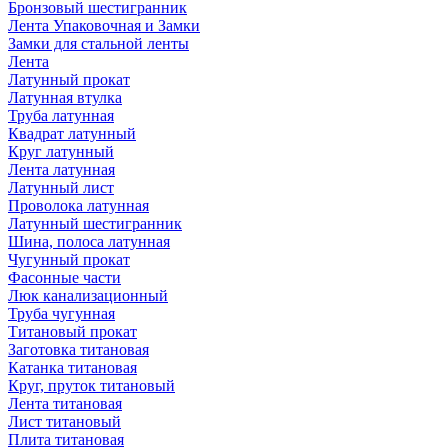
Бронзовый шестигранник
Лента Упаковочная и Замки
Замки для стальной ленты
Лента
Латунный прокат
Латунная втулка
Труба латунная
Квадрат латунный
Круг латунный
Лента латунная
Латунный лист
Проволока латунная
Латунный шестигранник
Шина, полоса латунная
Чугунный прокат
Фасонные части
Люк канализационный
Труба чугунная
Титановый прокат
Заготовка титановая
Катанка титановая
Круг, пруток титановый
Лента титановая
Лист титановый
Плита титановая