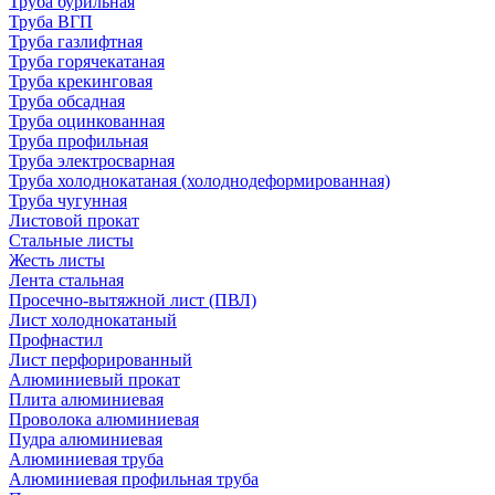
Труба бурильная
Труба ВГП
Труба газлифтная
Труба горячекатаная
Труба крекинговая
Труба обсадная
Труба оцинкованная
Труба профильная
Труба электросварная
Труба холоднокатаная (холоднодеформированная)
Труба чугунная
Листовой прокат
Стальные листы
Жесть листы
Лента стальная
Просечно-вытяжной лист (ПВЛ)
Лист холоднокатаный
Профнастил
Лист перфорированный
Алюминиевый прокат
Плита алюминиевая
Проволока алюминиевая
Пудра алюминиевая
Алюминиевая труба
Алюминиевая профильная труба