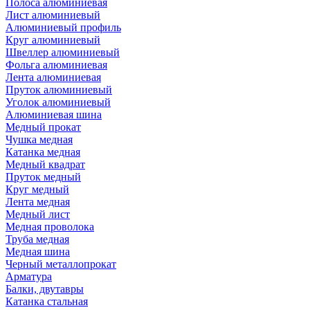
Полоса алюминиевая
Лист алюминиевый
Алюминиевый профиль
Круг алюминиевый
Швеллер алюминиевый
Фольга алюминиевая
Лента алюминиевая
Пруток алюминиевый
Уголок алюминиевый
Алюминиевая шина
Медный прокат
Чушка медная
Катанка медная
Медный квадрат
Пруток медный
Круг медный
Лента медная
Медный лист
Медная проволока
Труба медная
Медная шина
Черный металлопрокат
Арматура
Балки, двутавры
Катанка стальная