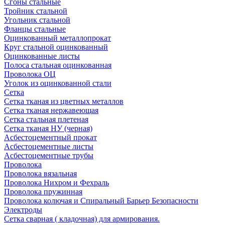
Сгоны стальные
Тройник стальной
Угольник стальной
Фланцы стальные
Оцинкованный металлопрокат
Круг стальной оцинкованный
Оцинкованные листы
Полоса стальная оцинкованная
Проволока ОЦ
Уголок из оцинкованной стали
Сетка
Сетка тканая из цветных металлов
Сетка тканая нержавеющая
Сетка стальная плетеная
Сетка тканая НУ (черная)
Асбестоцементный прокат
Асбестоцементные листы
Асбестоцементные трубы
Проволока
Проволока вязальная
Проволока Нихром и Фехраль
Проволока пружинная
Проволока колючая и Спиральный Барьер Безопасности
Электроды
Сетка сварная ( кладочная) для армирования.