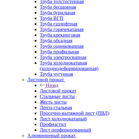
Труба толстостенная
Труба бесшовная
Труба бурильная
Труба ВГП
Труба газлифтная
Труба горячекатаная
Труба крекинговая
Труба обсадная
Труба оцинкованная
Труба профильная
Труба электросварная
Труба холоднокатаная
(холоднодеформированная)
Труба чугунная
Листовой прокат
Назад
Листовой прокат
Стальные листы
Жесть листы
Лента стальная
Просечно-вытяжной лист (ПВЛ)
Лист холоднокатаный
Профнастил
Лист перфорированный
Алюминиевый прокат