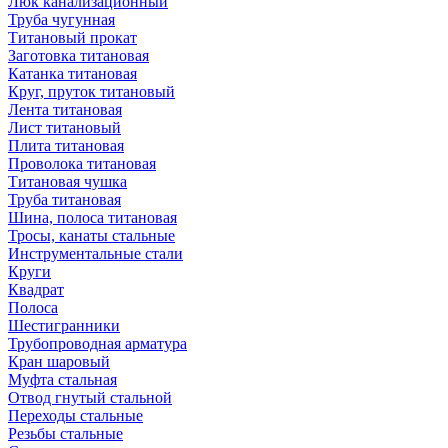
Люк канализационный
Труба чугунная
Титановый прокат
Заготовка титановая
Катанка титановая
Круг, пруток титановый
Лента титановая
Лист титановый
Плита титановая
Проволока титановая
Титановая чушка
Труба титановая
Шина, полоса титановая
Тросы, канаты стальные
Инструментальные стали
Круги
Квадрат
Полоса
Шестигранники
Трубопроводная арматура
Кран шаровый
Муфта стальная
Отвод гнутый стальной
Переходы стальные
Резьбы стальные