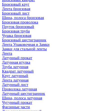
Бронзовый круг
Лента бронзовая
Бронзовый лист
Шина, полоса бронзовая
Бронзовая проволока
Пруток бронзовый
Бронзовая труба
Чушка бронзовая
Бронзовый шестигранник
Лента Упаковочная и Замки
Замки для стальной ленты
Лента
Латунный прокат
Латунная втулка
Труба латунная
Квадрат латунный
Круг латунный
Лента латунная
Латунный лист
Проволока латунная
Латунный шестигранник
Шина, полоса латунная
Чугунный прокат
Фасонные части