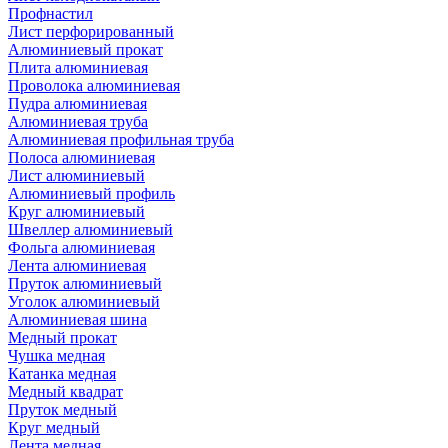
Профнастил
Лист перфорированный
Алюминиевый прокат
Плита алюминиевая
Проволока алюминиевая
Пудра алюминиевая
Алюминиевая труба
Алюминиевая профильная труба
Полоса алюминиевая
Лист алюминиевый
Алюминиевый профиль
Круг алюминиевый
Швеллер алюминиевый
Фольга алюминиевая
Лента алюминиевая
Пруток алюминиевый
Уголок алюминиевый
Алюминиевая шина
Медный прокат
Чушка медная
Катанка медная
Медный квадрат
Пруток медный
Круг медный
Лента медная