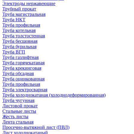
Электроды нержавеющие
Трубный прокат
Труба магистральная
Труба НКТ
Труба профильная
Труба котельная
Труба толстостенная
Труба бесшовная
Труба бурильная
Труба ВГП
Труба газлифтная
Труба горячекатаная
Труба крекинговая
Труба обсадная
Труба оцинкованная
Труба профильная
Труба электросварная
Труба холоднокатаная (холоднодеформированная)
Труба чугунная
Листовой прокат
Стальные листы
Жесть листы
Лента стальная
Просечно-вытяжной лист (ПВЛ)
Лист холоднокатаный