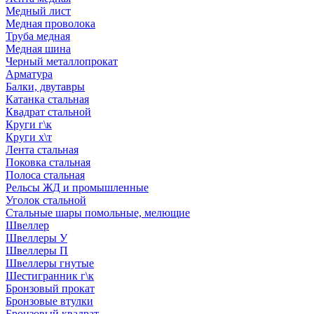
Медный лист
Медная проволока
Труба медная
Медная шина
Черный металлопрокат
Арматура
Балки, двутавры
Катанка стальная
Квадрат стальной
Круги г\к
Круги х\т
Лента стальная
Поковка стальная
Полоса стальная
Рельсы ЖД и промышленные
Уголок стальной
Стальные шары помольные, мелющие
Швеллер
Швеллеры У
Швеллеры П
Швеллеры гнутые
Шестигранник г\к
Бронзовый прокат
Бронзовые втулки
Бронзовый квадрат