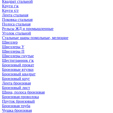
Квадрат стальной
Круги г\к
Круги х\т
Лента стальная
Поковка стальная
Полоса стальная
Рельсы ЖД и промышленные
Уголок стальной
Стальные шары помольные, мелющие
Швеллер
Швеллеры У
Швеллеры П
Швеллеры гнутые
Шестигранник г\к
Бронзовый прокат
Бронзовые втулки
Бронзовый квадрат
Бронзовый круг
Лента бронзовая
Бронзовый лист
Шина, полоса бронзовая
Бронзовая проволока
Пруток бронзовый
Бронзовая труба
Чушка бронзовая