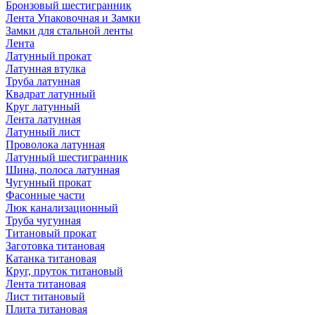
Бронзовый шестигранник
Лента Упаковочная и Замки
Замки для стальной ленты
Лента
Латунный прокат
Латунная втулка
Труба латунная
Квадрат латунный
Круг латунный
Лента латунная
Латунный лист
Проволока латунная
Латунный шестигранник
Шина, полоса латунная
Чугунный прокат
Фасонные части
Люк канализационный
Труба чугунная
Титановый прокат
Заготовка титановая
Катанка титановая
Круг, пруток титановый
Лента титановая
Лист титановый
Плита титановая