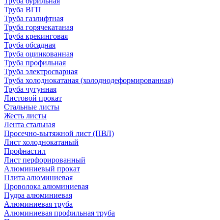
Труба бурильная
Труба ВГП
Труба газлифтная
Труба горячекатаная
Труба крекинговая
Труба обсадная
Труба оцинкованная
Труба профильная
Труба электросварная
Труба холоднокатаная (холоднодеформированная)
Труба чугунная
Листовой прокат
Стальные листы
Жесть листы
Лента стальная
Просечно-вытяжной лист (ПВЛ)
Лист холоднокатаный
Профнастил
Лист перфорированный
Алюминиевый прокат
Плита алюминиевая
Проволока алюминиевая
Пудра алюминиевая
Алюминиевая труба
Алюминиевая профильная труба