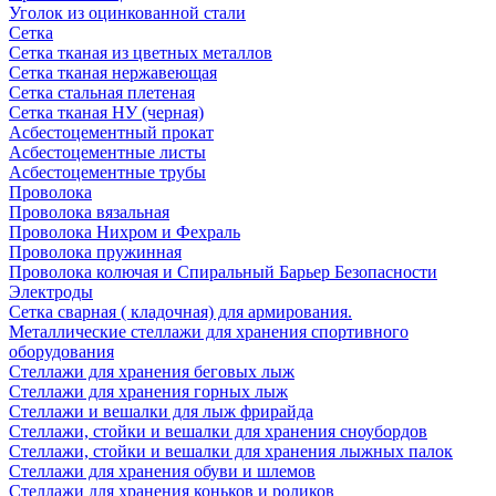
Уголок из оцинкованной стали
Сетка
Сетка тканая из цветных металлов
Сетка тканая нержавеющая
Сетка стальная плетеная
Сетка тканая НУ (черная)
Асбестоцементный прокат
Асбестоцементные листы
Асбестоцементные трубы
Проволока
Проволока вязальная
Проволока Нихром и Фехраль
Проволока пружинная
Проволока колючая и Спиральный Барьер Безопасности
Электроды
Сетка сварная ( кладочная) для армирования.
Металлические стеллажи для хранения спортивного
оборудования
Стеллажи для хранения беговых лыж
Стеллажи для хранения горных лыж
Стеллажи и вешалки для лыж фрирайда
Стеллажи, стойки и вешалки для хранения сноубордов
Стеллажи, стойки и вешалки для хранения лыжных палок
Стеллажи для хранения обуви и шлемов
Стеллажи для хранения коньков и роликов