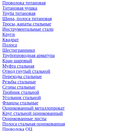
Проволока титановая
Титановая чушка
Труба титановая
Шина, полоса титановая
Тросы, канаты стальные
Инструментальные стали
Круги
Квадрат
Полоса
Шестигранники
Трубопроводная арматура
Кран шаровый
Муфта стальная
Отвод гнутый стальной
Переходы стальные
Резьбы стальные
Сгоны стальные
Тройник стальной
Угольник стальной
Фланцы стальные
Оцинкованный металлопрокат
Круг стальной оцинкованный
Оцинкованные листы
Полоса стальная оцинкованная
Проволока ОЦ