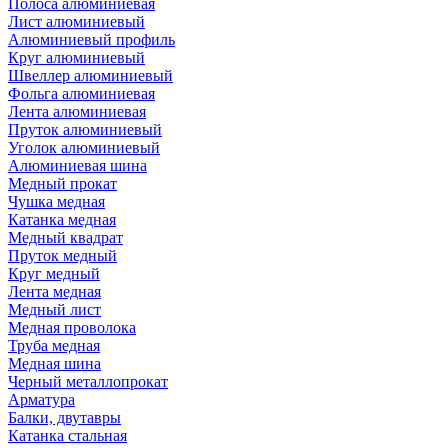
Полоса алюминиевая
Лист алюминиевый
Алюминиевый профиль
Круг алюминиевый
Швеллер алюминиевый
Фольга алюминиевая
Лента алюминиевая
Пруток алюминиевый
Уголок алюминиевый
Алюминиевая шина
Медный прокат
Чушка медная
Катанка медная
Медный квадрат
Пруток медный
Круг медный
Лента медная
Медный лист
Медная проволока
Труба медная
Медная шина
Черный металлопрокат
Арматура
Балки, двутавры
Катанка стальная