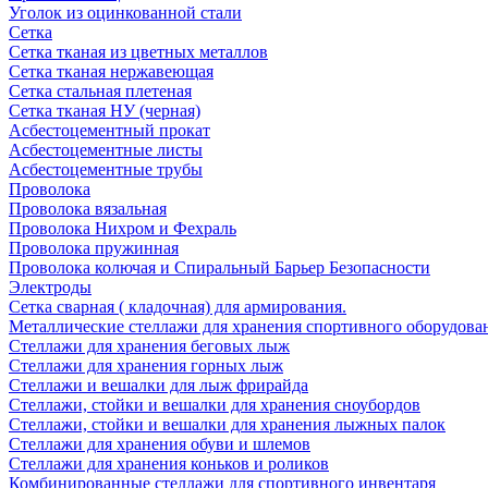
Уголок из оцинкованной стали
Сетка
Сетка тканая из цветных металлов
Сетка тканая нержавеющая
Сетка стальная плетеная
Сетка тканая НУ (черная)
Асбестоцементный прокат
Асбестоцементные листы
Асбестоцементные трубы
Проволока
Проволока вязальная
Проволока Нихром и Фехраль
Проволока пружинная
Проволока колючая и Спиральный Барьер Безопасности
Электроды
Сетка сварная ( кладочная) для армирования.
Металлические стеллажи для хранения спортивного оборудова
Стеллажи для хранения беговых лыж
Стеллажи для хранения горных лыж
Стеллажи и вешалки для лыж фрирайда
Стеллажи, стойки и вешалки для хранения сноубордов
Стеллажи, стойки и вешалки для хранения лыжных палок
Стеллажи для хранения обуви и шлемов
Стеллажи для хранения коньков и роликов
Комбинированные стеллажи для спортивного инвентаря