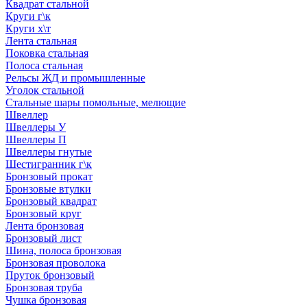
Квадрат стальной
Круги г\к
Круги х\т
Лента стальная
Поковка стальная
Полоса стальная
Рельсы ЖД и промышленные
Уголок стальной
Стальные шары помольные, мелющие
Швеллер
Швеллеры У
Швеллеры П
Швеллеры гнутые
Шестигранник г\к
Бронзовый прокат
Бронзовые втулки
Бронзовый квадрат
Бронзовый круг
Лента бронзовая
Бронзовый лист
Шина, полоса бронзовая
Бронзовая проволока
Пруток бронзовый
Бронзовая труба
Чушка бронзовая