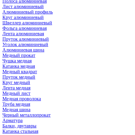
Полоса алюминиевая
Лист алюминиевый
Алюминиевый профиль
Круг алюминиевый
Швеллер алюминиевый
Фольга алюминиевая
Лента алюминиевая
Пруток алюминиевый
Уголок алюминиевый
Алюминиевая шина
Медный прокат
Чушка медная
Катанка медная
Медный квадрат
Пруток медный
Круг медный
Лента медная
Медный лист
Медная проволока
Труба медная
Медная шина
Черный металлопрокат
Арматура
Балки, двутавры
Катанка стальная