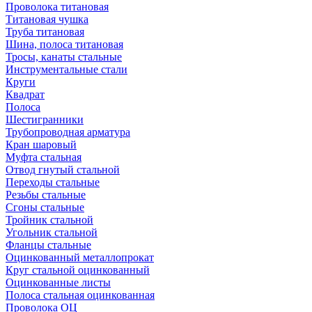
Проволока титановая
Титановая чушка
Труба титановая
Шина, полоса титановая
Тросы, канаты стальные
Инструментальные стали
Круги
Квадрат
Полоса
Шестигранники
Трубопроводная арматура
Кран шаровый
Муфта стальная
Отвод гнутый стальной
Переходы стальные
Резьбы стальные
Сгоны стальные
Тройник стальной
Угольник стальной
Фланцы стальные
Оцинкованный металлопрокат
Круг стальной оцинкованный
Оцинкованные листы
Полоса стальная оцинкованная
Проволока ОЦ