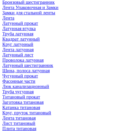
Бронзовый шестигранник
Лента Упаковочная и Замки
Замки для стальной ленты
Лента
Латунный прокат
Латунная втулка
Труба латунная
Квадрат латунный
Круг латунный
Лента латунная
Латунный лист
Проволока латунная
Латунный шестигранник
Шина, полоса латунная
Чугунный прокат
Фасонные части
Люк канализационный
Труба чугунная
Титановый прокат
Заготовка титановая
Катанка титановая
Круг, пруток титановый
Лента титановая
Лист титановый
Плита титановая