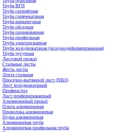
Труба бурильная
Труба ВГП
Труба газлифтная
Труба горячекатаная
Труба крекинговая
Труба обсадная
Труба оцинкованная
Труба профильная
Труба электросварная
Труба холоднокатаная (холоднодеформированная)
Труба чугунная
Листовой прокат
Стальные листы
Жесть листы
Лента стальная
Просечно-вытяжной лист (ПВЛ)
Лист холоднокатаный
Профнастил
Лист перфорированный
Алюминиевый прокат
Плита алюминиевая
Проволока алюминиевая
Пудра алюминиевая
Алюминиевая труба
Алюминиевая профильная труба