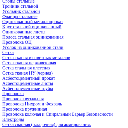
Сгоны стальные
Тройник стальной
Угольник стальной
Фланцы стальные
Оцинкованный металлопрокат
Круг стальной оцинкованный
Оцинкованные листы
Полоса стальная оцинкованная
Проволока ОЦ
Уголок из оцинкованной стали
Сетка
Сетка тканая из цветных металлов
Сетка тканая нержавеющая
Сетка стальная плетеная
Сетка тканая НУ (черная)
Асбестоцементный прокат
Асбестоцементные листы
Асбестоцементные трубы
Проволока
Проволока вязальная
Проволока Нихром и Фехраль
Проволока пружинная
Проволока колючая и Спиральный Барьер Безопасности
Электроды
Сетка сварная ( кладочная) для армирования.