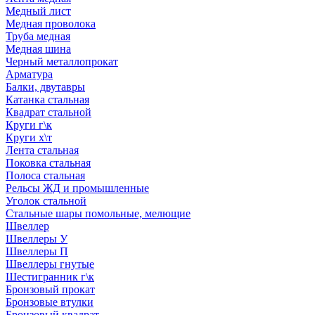
Медный лист
Медная проволока
Труба медная
Медная шина
Черный металлопрокат
Арматура
Балки, двутавры
Катанка стальная
Квадрат стальной
Круги г\к
Круги х\т
Лента стальная
Поковка стальная
Полоса стальная
Рельсы ЖД и промышленные
Уголок стальной
Стальные шары помольные, мелющие
Швеллер
Швеллеры У
Швеллеры П
Швеллеры гнутые
Шестигранник г\к
Бронзовый прокат
Бронзовые втулки
Бронзовый квадрат