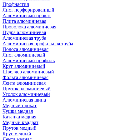
Профнастил
Лист перфорированный
Алюминиевый прокат
Плита алюминиевая
Проволока алюминиевая
Пудра алюминиевая
Алюминиевая труба
Алюминиевая профильная труба
Полоса алюминиевая
Лист алюминиевый
Алюминиевый профиль
Круг алюминиевый
Швеллер алюминиевый
Фольга алюминиевая
Лента алюминиевая
Пруток алюминиевый
Уголок алюминиевый
Алюминиевая шина
Медный прокат
Чушка медная
Катанка медная
Медный квадрат
Пруток медный
Круг медный
Лента медная