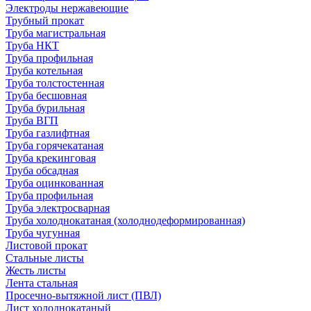
Электроды нержавеющие
Трубный прокат
Труба магистральная
Труба НКТ
Труба профильная
Труба котельная
Труба толстостенная
Труба бесшовная
Труба бурильная
Труба ВГП
Труба газлифтная
Труба горячекатаная
Труба крекинговая
Труба обсадная
Труба оцинкованная
Труба профильная
Труба электросварная
Труба холоднокатаная (холоднодеформированная)
Труба чугунная
Листовой прокат
Стальные листы
Жесть листы
Лента стальная
Просечно-вытяжной лист (ПВЛ)
Лист холоднокатаный