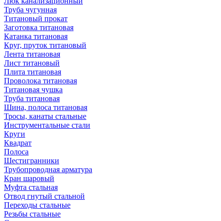
Люк канализационный
Труба чугунная
Титановый прокат
Заготовка титановая
Катанка титановая
Круг, пруток титановый
Лента титановая
Лист титановый
Плита титановая
Проволока титановая
Титановая чушка
Труба титановая
Шина, полоса титановая
Тросы, канаты стальные
Инструментальные стали
Круги
Квадрат
Полоса
Шестигранники
Трубопроводная арматура
Кран шаровый
Муфта стальная
Отвод гнутый стальной
Переходы стальные
Резьбы стальные