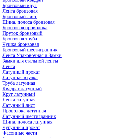
Бронзовый круг
Лента бронзовая
Бронзовый лист
Шина, полоса бронзовая
Бронзовая проволока
Пруток бронзовый
Бронзовая труба
Чушка бронзовая
Бронзовый шестигранник
Лента Упаковочная и Замки
Замки для стальной ленты
Лента
Латунный прокат
Латунная втулка
Труба латунная
Квадрат латунный
Круг латунный
Лента латунная
Латунный лист
Проволока латунная
Латунный шестигранник
Шина, полоса латунная
Чугунный прокат
Фасонные части