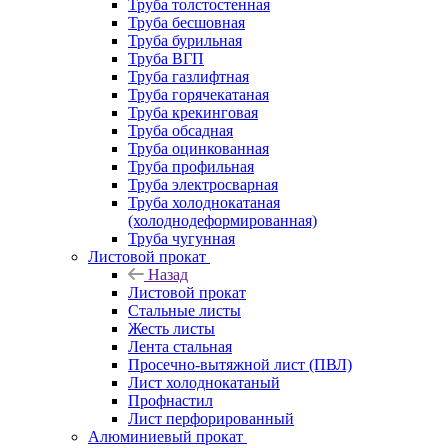
Труба толстостенная
Труба бесшовная
Труба бурильная
Труба ВГП
Труба газлифтная
Труба горячекатаная
Труба крекинговая
Труба обсадная
Труба оцинкованная
Труба профильная
Труба электросварная
Труба холоднокатаная
(холоднодеформированная)
Труба чугунная
Листовой прокат
Назад
Листовой прокат
Стальные листы
Жесть листы
Лента стальная
Просечно-вытяжной лист (ПВЛ)
Лист холоднокатаный
Профнастил
Лист перфорированный
Алюминиевый прокат