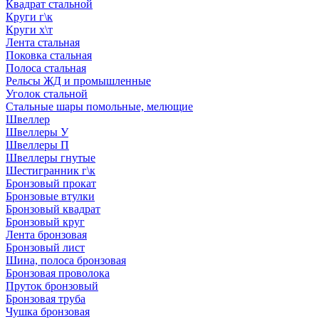
Квадрат стальной
Круги г\к
Круги х\т
Лента стальная
Поковка стальная
Полоса стальная
Рельсы ЖД и промышленные
Уголок стальной
Стальные шары помольные, мелющие
Швеллер
Швеллеры У
Швеллеры П
Швеллеры гнутые
Шестигранник г\к
Бронзовый прокат
Бронзовые втулки
Бронзовый квадрат
Бронзовый круг
Лента бронзовая
Бронзовый лист
Шина, полоса бронзовая
Бронзовая проволока
Пруток бронзовый
Бронзовая труба
Чушка бронзовая