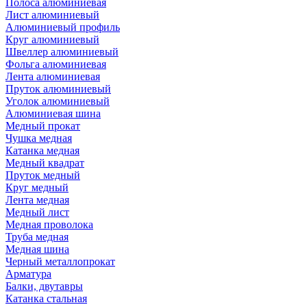
Полоса алюминиевая
Лист алюминиевый
Алюминиевый профиль
Круг алюминиевый
Швеллер алюминиевый
Фольга алюминиевая
Лента алюминиевая
Пруток алюминиевый
Уголок алюминиевый
Алюминиевая шина
Медный прокат
Чушка медная
Катанка медная
Медный квадрат
Пруток медный
Круг медный
Лента медная
Медный лист
Медная проволока
Труба медная
Медная шина
Черный металлопрокат
Арматура
Балки, двутавры
Катанка стальная