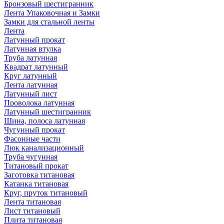
Бронзовый шестигранник
Лента Упаковочная и Замки
Замки для стальной ленты
Лента
Латунный прокат
Латунная втулка
Труба латунная
Квадрат латунный
Круг латунный
Лента латунная
Латунный лист
Проволока латунная
Латунный шестигранник
Шина, полоса латунная
Чугунный прокат
Фасонные части
Люк канализационный
Труба чугунная
Титановый прокат
Заготовка титановая
Катанка титановая
Круг, пруток титановый
Лента титановая
Лист титановый
Плита титановая