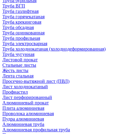
Труба бурильная
Труба ВГП
Труба газлифтная
Труба горячекатаная
Труба крекинговая
Труба обсадная
Труба оцинкованная
Труба профильная
Труба электросварная
Труба холоднокатаная (холоднодеформированная)
Труба чугунная
Листовой прокат
Стальные листы
Жесть листы
Лента стальная
Просечно-вытяжной лист (ПВЛ)
Лист холоднокатаный
Профнастил
Лист перфорированный
Алюминиевый прокат
Плита алюминиевая
Проволока алюминиевая
Пудра алюминиевая
Алюминиевая труба
Алюминиевая профильная труба