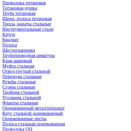
Проволока титановая
Титановая чушка
Труба титановая
Шина, полоса титановая
Тросы, канаты стальные
Инструментальные стали
Круги
Квадрат
Полоса
Шестигранники
Трубопроводная арматура
Кран шаровый
Муфта стальная
Отвод гнутый стальной
Переходы стальные
Резьбы стальные
Сгоны стальные
Тройник стальной
Угольник стальной
Фланцы стальные
Оцинкованный металлопрокат
Круг стальной оцинкованный
Оцинкованные листы
Полоса стальная оцинкованная
Проволока ОЦ