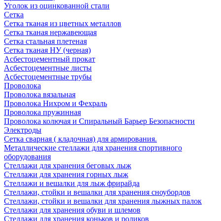
Уголок из оцинкованной стали
Сетка
Сетка тканая из цветных металлов
Сетка тканая нержавеющая
Сетка стальная плетеная
Сетка тканая НУ (черная)
Асбестоцементный прокат
Асбестоцементные листы
Асбестоцементные трубы
Проволока
Проволока вязальная
Проволока Нихром и Фехраль
Проволока пружинная
Проволока колючая и Спиральный Барьер Безопасности
Электроды
Сетка сварная ( кладочная) для армирования.
Металлические стеллажи для хранения спортивного
оборудования
Стеллажи для хранения беговых лыж
Стеллажи для хранения горных лыж
Стеллажи и вешалки для лыж фрирайда
Стеллажи, стойки и вешалки для хранения сноубордов
Стеллажи, стойки и вешалки для хранения лыжных палок
Стеллажи для хранения обуви и шлемов
Стеллажи для хранения коньков и роликов