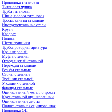
Проволока титановая
Титановая чушка
Труба титановая
Шина, полоса титановая
Тросы, канаты стальные
Инструментальные стали
Круги
Квадрат
Полоса
Шестигранники
Трубопроводная арматура
Кран шаровый
Муфта стальная
Отвод гнутый стальной
Переходы стальные
Резьбы стальные
Сгоны стальные
Тройник стальной
Угольник стальной
Фланцы стальные
Оцинкованный металлопрокат
Круг стальной оцинкованный
Оцинкованные листы
Полоса стальная оцинкованная
Проволока ОЦ