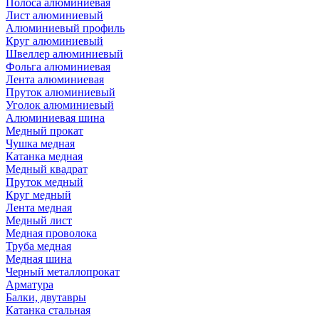
Полоса алюминиевая
Лист алюминиевый
Алюминиевый профиль
Круг алюминиевый
Швеллер алюминиевый
Фольга алюминиевая
Лента алюминиевая
Пруток алюминиевый
Уголок алюминиевый
Алюминиевая шина
Медный прокат
Чушка медная
Катанка медная
Медный квадрат
Пруток медный
Круг медный
Лента медная
Медный лист
Медная проволока
Труба медная
Медная шина
Черный металлопрокат
Арматура
Балки, двутавры
Катанка стальная