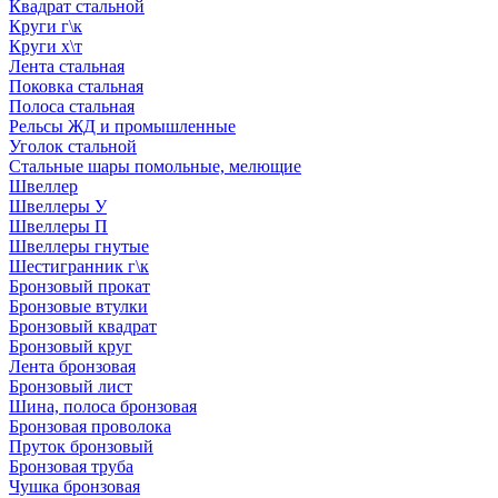
Квадрат стальной
Круги г\к
Круги х\т
Лента стальная
Поковка стальная
Полоса стальная
Рельсы ЖД и промышленные
Уголок стальной
Стальные шары помольные, мелющие
Швеллер
Швеллеры У
Швеллеры П
Швеллеры гнутые
Шестигранник г\к
Бронзовый прокат
Бронзовые втулки
Бронзовый квадрат
Бронзовый круг
Лента бронзовая
Бронзовый лист
Шина, полоса бронзовая
Бронзовая проволока
Пруток бронзовый
Бронзовая труба
Чушка бронзовая