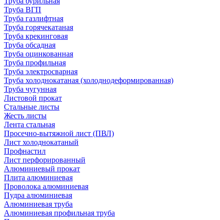
Труба бурильная
Труба ВГП
Труба газлифтная
Труба горячекатаная
Труба крекинговая
Труба обсадная
Труба оцинкованная
Труба профильная
Труба электросварная
Труба холоднокатаная (холоднодеформированная)
Труба чугунная
Листовой прокат
Стальные листы
Жесть листы
Лента стальная
Просечно-вытяжной лист (ПВЛ)
Лист холоднокатаный
Профнастил
Лист перфорированный
Алюминиевый прокат
Плита алюминиевая
Проволока алюминиевая
Пудра алюминиевая
Алюминиевая труба
Алюминиевая профильная труба