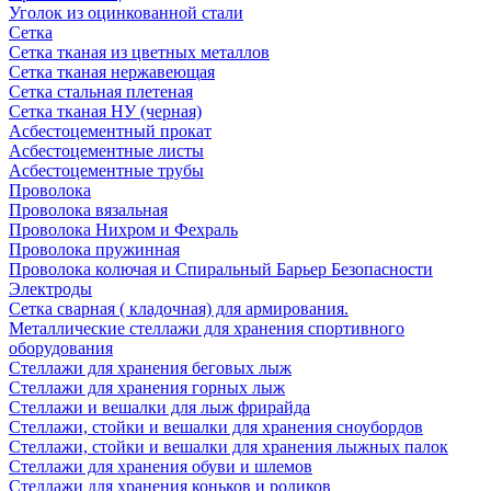
Уголок из оцинкованной стали
Сетка
Сетка тканая из цветных металлов
Сетка тканая нержавеющая
Сетка стальная плетеная
Сетка тканая НУ (черная)
Асбестоцементный прокат
Асбестоцементные листы
Асбестоцементные трубы
Проволока
Проволока вязальная
Проволока Нихром и Фехраль
Проволока пружинная
Проволока колючая и Спиральный Барьер Безопасности
Электроды
Сетка сварная ( кладочная) для армирования.
Металлические стеллажи для хранения спортивного
оборудования
Стеллажи для хранения беговых лыж
Стеллажи для хранения горных лыж
Стеллажи и вешалки для лыж фрирайда
Стеллажи, стойки и вешалки для хранения сноубордов
Стеллажи, стойки и вешалки для хранения лыжных палок
Стеллажи для хранения обуви и шлемов
Стеллажи для хранения коньков и роликов