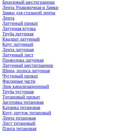
Бронзовый шестигранник
Лента Упаковочная и Замки
Замки для стальной ленты
Лента
Латунный прокат
Латунная втулка
Труба латунная
Квадрат латунный
Круг латунный
Лента латунная
Латунный лист
Проволока латунная
Латунный шестигранник
Шина, полоса латунная
Чугунный прокат
Фасонные части
Люк канализационный
Труба чугунная
Титановый прокат
Заготовка титановая
Катанка титановая
Круг, пруток титановый
Лента титановая
Лист титановый
Плита титановая