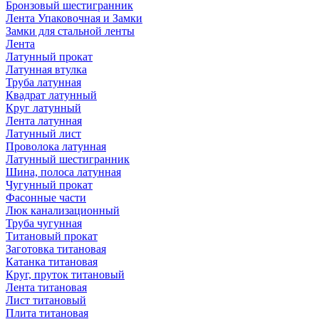
Бронзовый шестигранник
Лента Упаковочная и Замки
Замки для стальной ленты
Лента
Латунный прокат
Латунная втулка
Труба латунная
Квадрат латунный
Круг латунный
Лента латунная
Латунный лист
Проволока латунная
Латунный шестигранник
Шина, полоса латунная
Чугунный прокат
Фасонные части
Люк канализационный
Труба чугунная
Титановый прокат
Заготовка титановая
Катанка титановая
Круг, пруток титановый
Лента титановая
Лист титановый
Плита титановая