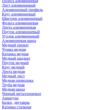
Полоса алюминиевая
Лист алюминиевый
Алюминиевый профиль
Круг алюминиевый
Швеллер алюминиевый
Фольга алюминиевая
Лента алюминиевая
Пруток алюминиевый
Уголок алюминиевый
Алюминиевая шина
Медный прокат
Чушка медная
Катанка медная
Медный квадрат
Пруток медный
Круг медный
Лента медная
Медный лист
Медная проволока
Труба медная
Медная шина
Черный металлопрокат
Арматура
Балки, двутавры
Катанка стальная