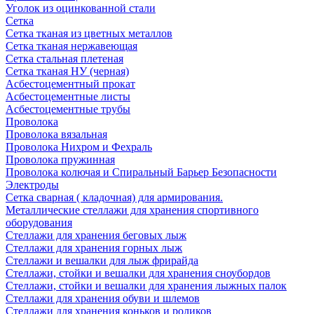
Уголок из оцинкованной стали
Сетка
Сетка тканая из цветных металлов
Сетка тканая нержавеющая
Сетка стальная плетеная
Сетка тканая НУ (черная)
Асбестоцементный прокат
Асбестоцементные листы
Асбестоцементные трубы
Проволока
Проволока вязальная
Проволока Нихром и Фехраль
Проволока пружинная
Проволока колючая и Спиральный Барьер Безопасности
Электроды
Сетка сварная ( кладочная) для армирования.
Металлические стеллажи для хранения спортивного
оборудования
Стеллажи для хранения беговых лыж
Стеллажи для хранения горных лыж
Стеллажи и вешалки для лыж фрирайда
Стеллажи, стойки и вешалки для хранения сноубордов
Стеллажи, стойки и вешалки для хранения лыжных палок
Стеллажи для хранения обуви и шлемов
Стеллажи для хранения коньков и роликов