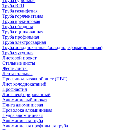
Труба бурильная
Труба ВГП
Труба газлифтная
Труба горячекатаная
Труба крекинговая
Труба обсадная
Труба оцинкованная
Труба профильная
Труба электросварная
Труба холоднокатаная (холоднодеформированная)
Труба чугунная
Листовой прокат
Стальные листы
Жесть листы
Лента стальная
Просечно-вытяжной лист (ПВЛ)
Лист холоднокатаный
Профнастил
Лист перфорированный
Алюминиевый прокат
Плита алюминиевая
Проволока алюминиевая
Пудра алюминиевая
Алюминиевая труба
Алюминиевая профильная труба