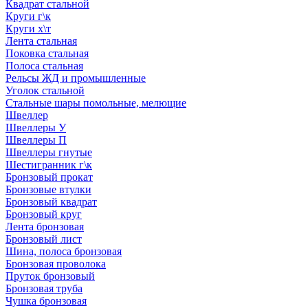
Квадрат стальной
Круги г\к
Круги х\т
Лента стальная
Поковка стальная
Полоса стальная
Рельсы ЖД и промышленные
Уголок стальной
Стальные шары помольные, мелющие
Швеллер
Швеллеры У
Швеллеры П
Швеллеры гнутые
Шестигранник г\к
Бронзовый прокат
Бронзовые втулки
Бронзовый квадрат
Бронзовый круг
Лента бронзовая
Бронзовый лист
Шина, полоса бронзовая
Бронзовая проволока
Пруток бронзовый
Бронзовая труба
Чушка бронзовая