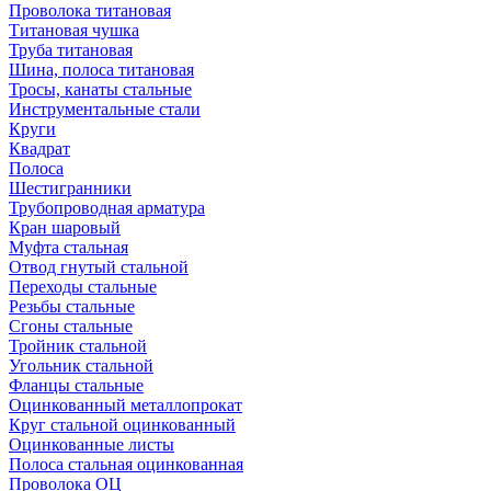
Проволока титановая
Титановая чушка
Труба титановая
Шина, полоса титановая
Тросы, канаты стальные
Инструментальные стали
Круги
Квадрат
Полоса
Шестигранники
Трубопроводная арматура
Кран шаровый
Муфта стальная
Отвод гнутый стальной
Переходы стальные
Резьбы стальные
Сгоны стальные
Тройник стальной
Угольник стальной
Фланцы стальные
Оцинкованный металлопрокат
Круг стальной оцинкованный
Оцинкованные листы
Полоса стальная оцинкованная
Проволока ОЦ