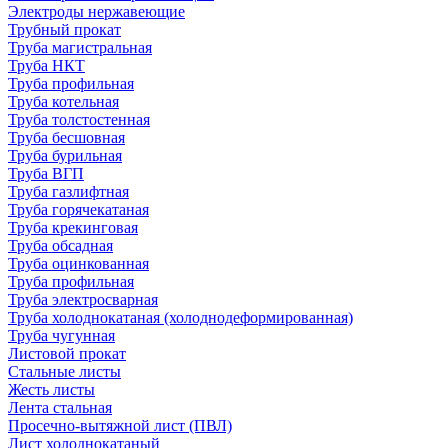
Электроды нержавеющие
Трубный прокат
Труба магистральная
Труба НКТ
Труба профильная
Труба котельная
Труба толстостенная
Труба бесшовная
Труба бурильная
Труба ВГП
Труба газлифтная
Труба горячекатаная
Труба крекинговая
Труба обсадная
Труба оцинкованная
Труба профильная
Труба электросварная
Труба холоднокатаная (холоднодеформированная)
Труба чугунная
Листовой прокат
Стальные листы
Жесть листы
Лента стальная
Просечно-вытяжной лист (ПВЛ)
Лист холоднокатаный