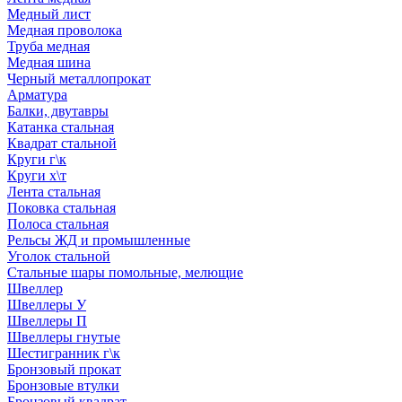
Медный лист
Медная проволока
Труба медная
Медная шина
Черный металлопрокат
Арматура
Балки, двутавры
Катанка стальная
Квадрат стальной
Круги г\к
Круги х\т
Лента стальная
Поковка стальная
Полоса стальная
Рельсы ЖД и промышленные
Уголок стальной
Стальные шары помольные, мелющие
Швеллер
Швеллеры У
Швеллеры П
Швеллеры гнутые
Шестигранник г\к
Бронзовый прокат
Бронзовые втулки
Бронзовый квадрат