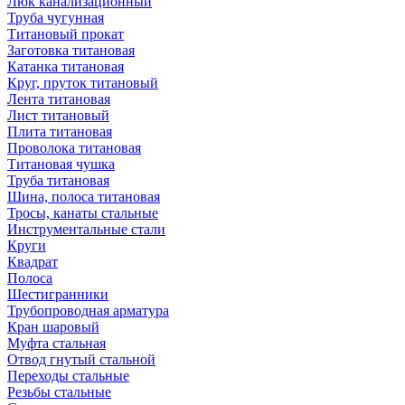
Люк канализационный
Труба чугунная
Титановый прокат
Заготовка титановая
Катанка титановая
Круг, пруток титановый
Лента титановая
Лист титановый
Плита титановая
Проволока титановая
Титановая чушка
Труба титановая
Шина, полоса титановая
Тросы, канаты стальные
Инструментальные стали
Круги
Квадрат
Полоса
Шестигранники
Трубопроводная арматура
Кран шаровый
Муфта стальная
Отвод гнутый стальной
Переходы стальные
Резьбы стальные