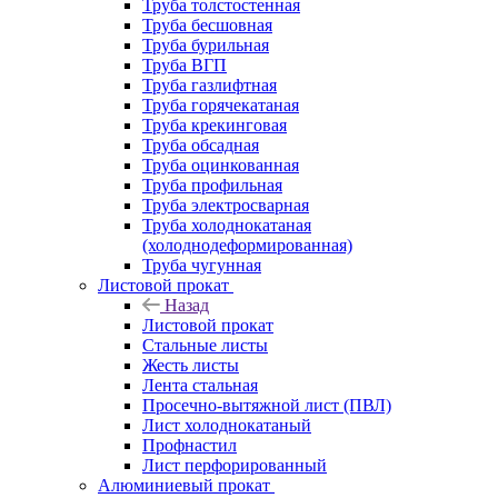
Труба толстостенная
Труба бесшовная
Труба бурильная
Труба ВГП
Труба газлифтная
Труба горячекатаная
Труба крекинговая
Труба обсадная
Труба оцинкованная
Труба профильная
Труба электросварная
Труба холоднокатаная
(холоднодеформированная)
Труба чугунная
Листовой прокат
Назад
Листовой прокат
Стальные листы
Жесть листы
Лента стальная
Просечно-вытяжной лист (ПВЛ)
Лист холоднокатаный
Профнастил
Лист перфорированный
Алюминиевый прокат