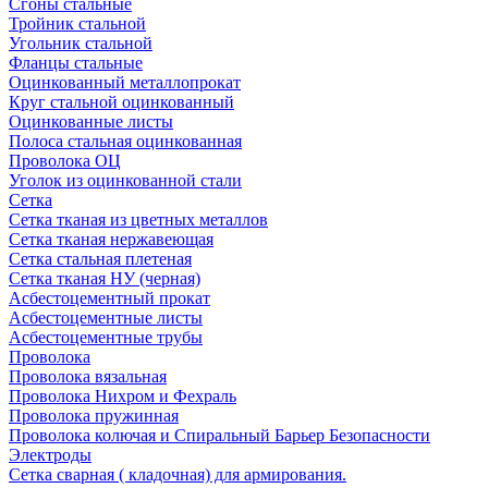
Сгоны стальные
Тройник стальной
Угольник стальной
Фланцы стальные
Оцинкованный металлопрокат
Круг стальной оцинкованный
Оцинкованные листы
Полоса стальная оцинкованная
Проволока ОЦ
Уголок из оцинкованной стали
Сетка
Сетка тканая из цветных металлов
Сетка тканая нержавеющая
Сетка стальная плетеная
Сетка тканая НУ (черная)
Асбестоцементный прокат
Асбестоцементные листы
Асбестоцементные трубы
Проволока
Проволока вязальная
Проволока Нихром и Фехраль
Проволока пружинная
Проволока колючая и Спиральный Барьер Безопасности
Электроды
Сетка сварная ( кладочная) для армирования.