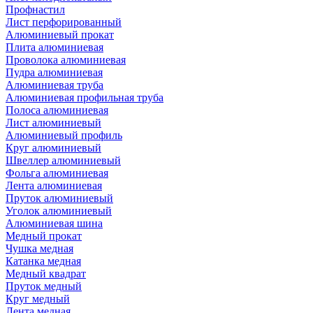
Профнастил
Лист перфорированный
Алюминиевый прокат
Плита алюминиевая
Проволока алюминиевая
Пудра алюминиевая
Алюминиевая труба
Алюминиевая профильная труба
Полоса алюминиевая
Лист алюминиевый
Алюминиевый профиль
Круг алюминиевый
Швеллер алюминиевый
Фольга алюминиевая
Лента алюминиевая
Пруток алюминиевый
Уголок алюминиевый
Алюминиевая шина
Медный прокат
Чушка медная
Катанка медная
Медный квадрат
Пруток медный
Круг медный
Лента медная