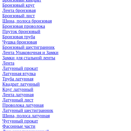
Бронзовый круг
Лента бронзовая
Бронзовый лист
Шина, полоса бронзовая
Бронзовая проволока
Пруток бронзовый
Бронзовая труба
Чушка бронзовая
Бронзовый шестигранник
Лента Упаковочная и Замки
Замки для стальной ленты
Лента
Латунный прокат
Латунная втулка
Труба латунная
Квадрат латунный
Круг латунный
Лента латунная
Латунный лист
Проволока латунная
Латунный шестигранник
Шина, полоса латунная
Чугунный прокат
Фасонные части