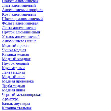
Полоса алюминиевая
Лист алюминиевый
Алюминиевый профиль
Круг алюминиевый
Швеллер алюминиевый
Фольга алюминиевая
Лента алюминиевая
Пруток алюминиевый
Уголок алюминиевый
Алюминиевая шина
Медный прокат
Чушка медная
Катанка медная
Медный квадрат
Пруток медный
Круг медный
Лента медная
Медный лист
Медная проволока
Труба медная
Медная шина
Черный металлопрокат
Арматура
Балки, двутавры
Катанка стальная