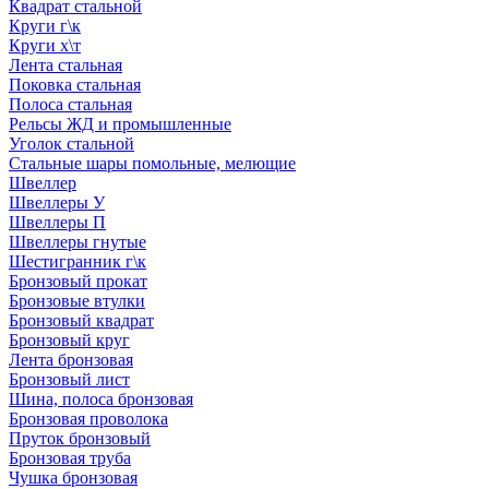
Квадрат стальной
Круги г\к
Круги х\т
Лента стальная
Поковка стальная
Полоса стальная
Рельсы ЖД и промышленные
Уголок стальной
Стальные шары помольные, мелющие
Швеллер
Швеллеры У
Швеллеры П
Швеллеры гнутые
Шестигранник г\к
Бронзовый прокат
Бронзовые втулки
Бронзовый квадрат
Бронзовый круг
Лента бронзовая
Бронзовый лист
Шина, полоса бронзовая
Бронзовая проволока
Пруток бронзовый
Бронзовая труба
Чушка бронзовая