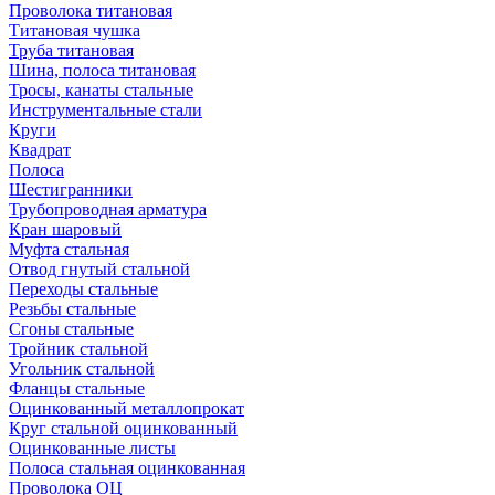
Проволока титановая
Титановая чушка
Труба титановая
Шина, полоса титановая
Тросы, канаты стальные
Инструментальные стали
Круги
Квадрат
Полоса
Шестигранники
Трубопроводная арматура
Кран шаровый
Муфта стальная
Отвод гнутый стальной
Переходы стальные
Резьбы стальные
Сгоны стальные
Тройник стальной
Угольник стальной
Фланцы стальные
Оцинкованный металлопрокат
Круг стальной оцинкованный
Оцинкованные листы
Полоса стальная оцинкованная
Проволока ОЦ