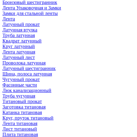
Бронзовый шестигранник
Лента Упаковочная и Замки
Замки для стальной ленты
Лента
Латунный прокат
Латунная втулка
Труба латунная
Квадрат латунный
Круг латунный
Лента латунная
Латунный лист
Проволока латунная
Латунный шестигранник
Шина, полоса латунная
Чугунный прокат
Фасонные части
Люк канализационный
Труба чугунная
Титановый прокат
Заготовка титановая
Катанка титановая
Круг, пруток титановый
Лента титановая
Лист титановый
Плита титановая