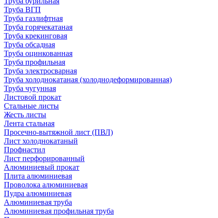
Труба бурильная
Труба ВГП
Труба газлифтная
Труба горячекатаная
Труба крекинговая
Труба обсадная
Труба оцинкованная
Труба профильная
Труба электросварная
Труба холоднокатаная (холоднодеформированная)
Труба чугунная
Листовой прокат
Стальные листы
Жесть листы
Лента стальная
Просечно-вытяжной лист (ПВЛ)
Лист холоднокатаный
Профнастил
Лист перфорированный
Алюминиевый прокат
Плита алюминиевая
Проволока алюминиевая
Пудра алюминиевая
Алюминиевая труба
Алюминиевая профильная труба