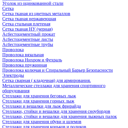
Уголок из оцинкованной стали
Сетка
Сетка тканая из цветных металлов
Сетка тканая нержавеющая
Сетка стальная плетеная
Сетка тканая НУ (черная)
Асбестоцементный прокат
Асбестоцементные листы
Асбестоцементные трубы
Проволока
Проволока вязальная
Проволока Нихром и Фехраль
Проволока пружинная
Проволока колючая и Спиральный Барьер Безопасности
Электроды
Сетка сварная ( кладочная) для армирования.
Металлические стеллажи для хранения спортивного
оборудования
Стеллажи для хранения беговых лыж
Стеллажи для хранения горных лыж
Стеллажи и вешалки для лыж фрирайда
Стеллажи, стойки и вешалки для хранения сноубордов
Стеллажи, стойки и вешалки для хранения лыжных палок
Стеллажи для хранения обуви и шлемов
Стеллажи для хранения коньков и роликов