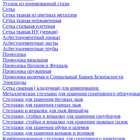
Уголок из оцинкованной стали
Сетка
Сетка тканая из цветных металлов
Сетка тканая нержавеющая
Сетка стальная плетеная
Сетка тканая НУ (черная)
Асбестоцементный прокат
Асбестоцементные листы
Асбестоцементные трубы
Проволока
Проволока вязальная
Проволока Нихром и Фехраль
Проволока пружинная
Проволока колючая и Спиральный Барьер Безопасности
Электроды
Сетка сварная ( кладочная) для армирования.
Металлические стеллажи для хранения спортивного оборудова
Стеллажи для хранения беговых лыж
Стеллажи для хранения горных лыж
Стеллажи и вешалки для лыж фрирайда
Стеллажи, стойки и вешалки для хранения сноубордов
Стеллажи, стойки и вешалки для хранения лыжных палок
Стеллажи для хранения обуви и шлемов
Стеллажи для хранения коньков и роликов
Комбинированные стеллажи для спортивного инвентаря