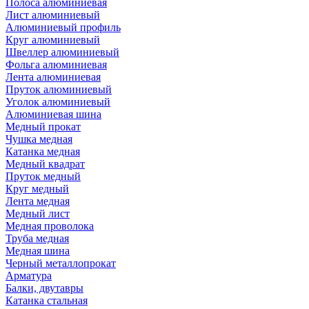
Полоса алюминиевая
Лист алюминиевый
Алюминиевый профиль
Круг алюминиевый
Швеллер алюминиевый
Фольга алюминиевая
Лента алюминиевая
Пруток алюминиевый
Уголок алюминиевый
Алюминиевая шина
Медный прокат
Чушка медная
Катанка медная
Медный квадрат
Пруток медный
Круг медный
Лента медная
Медный лист
Медная проволока
Труба медная
Медная шина
Черный металлопрокат
Арматура
Балки, двутавры
Катанка стальная