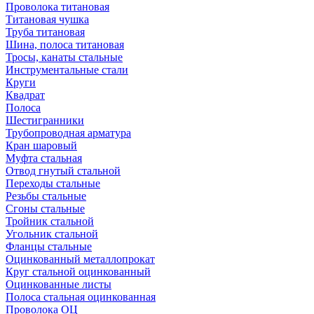
Проволока титановая
Титановая чушка
Труба титановая
Шина, полоса титановая
Тросы, канаты стальные
Инструментальные стали
Круги
Квадрат
Полоса
Шестигранники
Трубопроводная арматура
Кран шаровый
Муфта стальная
Отвод гнутый стальной
Переходы стальные
Резьбы стальные
Сгоны стальные
Тройник стальной
Угольник стальной
Фланцы стальные
Оцинкованный металлопрокат
Круг стальной оцинкованный
Оцинкованные листы
Полоса стальная оцинкованная
Проволока ОЦ