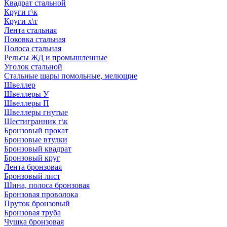
Квадрат стальной
Круги г\к
Круги х\т
Лента стальная
Поковка стальная
Полоса стальная
Рельсы ЖД и промышленные
Уголок стальной
Стальные шары помольные, мелющие
Швеллер
Швеллеры У
Швеллеры П
Швеллеры гнутые
Шестигранник г\к
Бронзовый прокат
Бронзовые втулки
Бронзовый квадрат
Бронзовый круг
Лента бронзовая
Бронзовый лист
Шина, полоса бронзовая
Бронзовая проволока
Пруток бронзовый
Бронзовая труба
Чушка бронзовая