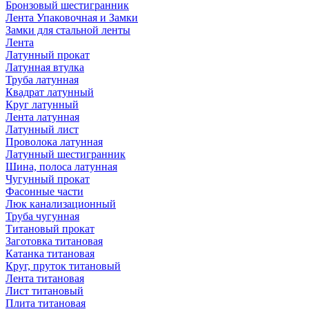
Бронзовый шестигранник
Лента Упаковочная и Замки
Замки для стальной ленты
Лента
Латунный прокат
Латунная втулка
Труба латунная
Квадрат латунный
Круг латунный
Лента латунная
Латунный лист
Проволока латунная
Латунный шестигранник
Шина, полоса латунная
Чугунный прокат
Фасонные части
Люк канализационный
Труба чугунная
Титановый прокат
Заготовка титановая
Катанка титановая
Круг, пруток титановый
Лента титановая
Лист титановый
Плита титановая