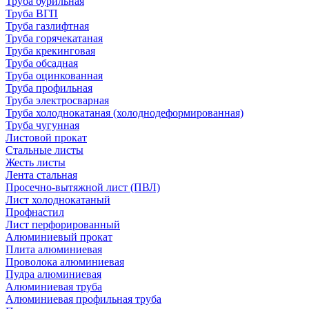
Труба бурильная
Труба ВГП
Труба газлифтная
Труба горячекатаная
Труба крекинговая
Труба обсадная
Труба оцинкованная
Труба профильная
Труба электросварная
Труба холоднокатаная (холоднодеформированная)
Труба чугунная
Листовой прокат
Стальные листы
Жесть листы
Лента стальная
Просечно-вытяжной лист (ПВЛ)
Лист холоднокатаный
Профнастил
Лист перфорированный
Алюминиевый прокат
Плита алюминиевая
Проволока алюминиевая
Пудра алюминиевая
Алюминиевая труба
Алюминиевая профильная труба