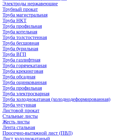
Электроды нержавеющие
Трубный прокат
Труба магистральная
Труба НКТ
Труба профильная
Труба котельная
Труба толстостенная
Труба бесшовная
Труба бурильная
Труба ВГП
Труба газлифтная
Труба горячекатаная
Труба крекинговая
Труба обсадная
Труба оцинкованная
Труба профильная
Труба электросварная
Труба холоднокатаная (холоднодеформированная)
Труба чугунная
Листовой прокат
Стальные листы
Жесть листы
Лента стальная
Просечно-вытяжной лист (ПВЛ)
Лист холоднокатаный