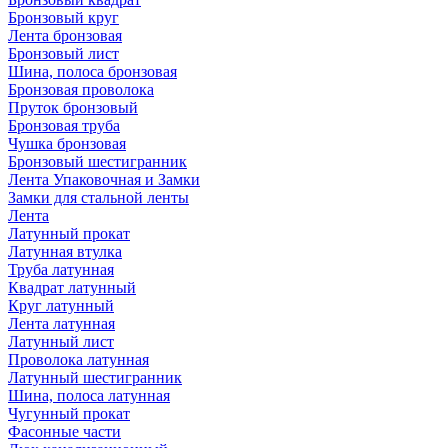
Бронзовый круг
Лента бронзовая
Бронзовый лист
Шина, полоса бронзовая
Бронзовая проволока
Пруток бронзовый
Бронзовая труба
Чушка бронзовая
Бронзовый шестигранник
Лента Упаковочная и Замки
Замки для стальной ленты
Лента
Латунный прокат
Латунная втулка
Труба латунная
Квадрат латунный
Круг латунный
Лента латунная
Латунный лист
Проволока латунная
Латунный шестигранник
Шина, полоса латунная
Чугунный прокат
Фасонные части