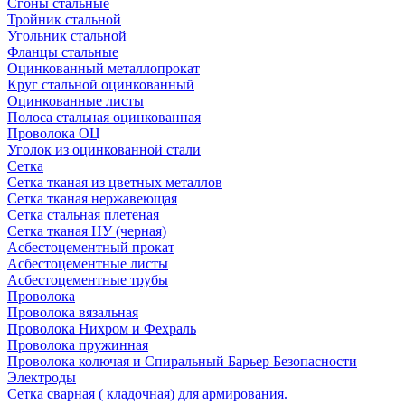
Сгоны стальные
Тройник стальной
Угольник стальной
Фланцы стальные
Оцинкованный металлопрокат
Круг стальной оцинкованный
Оцинкованные листы
Полоса стальная оцинкованная
Проволока ОЦ
Уголок из оцинкованной стали
Сетка
Сетка тканая из цветных металлов
Сетка тканая нержавеющая
Сетка стальная плетеная
Сетка тканая НУ (черная)
Асбестоцементный прокат
Асбестоцементные листы
Асбестоцементные трубы
Проволока
Проволока вязальная
Проволока Нихром и Фехраль
Проволока пружинная
Проволока колючая и Спиральный Барьер Безопасности
Электроды
Сетка сварная ( кладочная) для армирования.