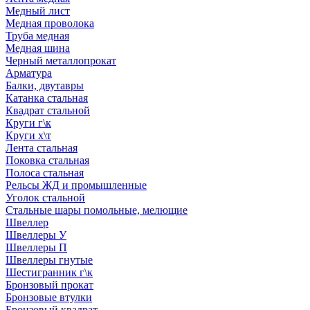
Медный лист
Медная проволока
Труба медная
Медная шина
Черный металлопрокат
Арматура
Балки, двутавры
Катанка стальная
Квадрат стальной
Круги г\к
Круги х\т
Лента стальная
Поковка стальная
Полоса стальная
Рельсы ЖД и промышленные
Уголок стальной
Стальные шары помольные, мелющие
Швеллер
Швеллеры У
Швеллеры П
Швеллеры гнутые
Шестигранник г\к
Бронзовый прокат
Бронзовые втулки
Бронзовый квадрат