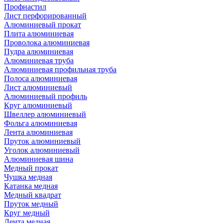
Профнастил
Лист перфорированный
Алюминиевый прокат
Плита алюминиевая
Проволока алюминиевая
Пудра алюминиевая
Алюминиевая труба
Алюминиевая профильная труба
Полоса алюминиевая
Лист алюминиевый
Алюминиевый профиль
Круг алюминиевый
Швеллер алюминиевый
Фольга алюминиевая
Лента алюминиевая
Пруток алюминиевый
Уголок алюминиевый
Алюминиевая шина
Медный прокат
Чушка медная
Катанка медная
Медный квадрат
Пруток медный
Круг медный
Лента медная