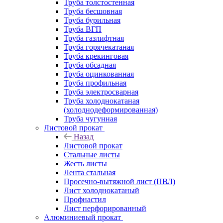
Труба толстостенная
Труба бесшовная
Труба бурильная
Труба ВГП
Труба газлифтная
Труба горячекатаная
Труба крекинговая
Труба обсадная
Труба оцинкованная
Труба профильная
Труба электросварная
Труба холоднокатаная
(холоднодеформированная)
Труба чугунная
Листовой прокат
Назад
Листовой прокат
Стальные листы
Жесть листы
Лента стальная
Просечно-вытяжной лист (ПВЛ)
Лист холоднокатаный
Профнастил
Лист перфорированный
Алюминиевый прокат