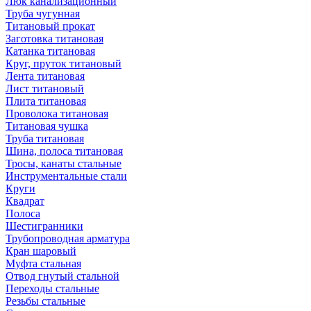
Люк канализационный
Труба чугунная
Титановый прокат
Заготовка титановая
Катанка титановая
Круг, пруток титановый
Лента титановая
Лист титановый
Плита титановая
Проволока титановая
Титановая чушка
Труба титановая
Шина, полоса титановая
Тросы, канаты стальные
Инструментальные стали
Круги
Квадрат
Полоса
Шестигранники
Трубопроводная арматура
Кран шаровый
Муфта стальная
Отвод гнутый стальной
Переходы стальные
Резьбы стальные