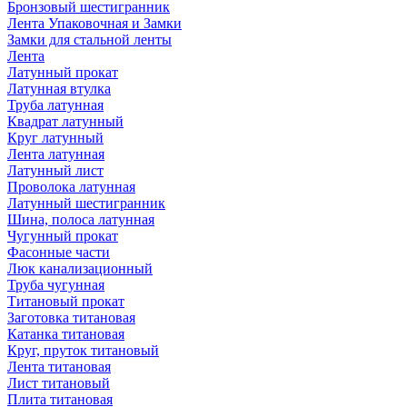
Бронзовый шестигранник
Лента Упаковочная и Замки
Замки для стальной ленты
Лента
Латунный прокат
Латунная втулка
Труба латунная
Квадрат латунный
Круг латунный
Лента латунная
Латунный лист
Проволока латунная
Латунный шестигранник
Шина, полоса латунная
Чугунный прокат
Фасонные части
Люк канализационный
Труба чугунная
Титановый прокат
Заготовка титановая
Катанка титановая
Круг, пруток титановый
Лента титановая
Лист титановый
Плита титановая