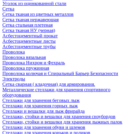
Уголок из оцинкованной стали
Сетка
Сетка тканая из цветных металлов
Сетка тканая нержавеющая
Сетка стальная плетеная
Сетка тканая НУ (черная)
Асбестоцементный прокат
Асбестоцементные листы
Асбестоцементные трубы
Проволока
Проволока вязальная
Проволока Нихром и Фехраль
Проволока пружинная
Проволока колючая и Спиральный Барьер Безопасности
Электроды
Сетка сварная ( кладочная) для армирования.
Металлические стеллажи для хранения спортивного
оборудования
Стеллажи для хранения беговых лыж
Стеллажи для хранения горных лыж
Стеллажи и вешалки для лыж фрирайда
Стеллажи, стойки и вешалки для хранения сноубордов
Стеллажи, стойки и вешалки для хранения лыжных палок
Стеллажи для хранения обуви и шлемов
Стеллажи для хранения коньков и роликов