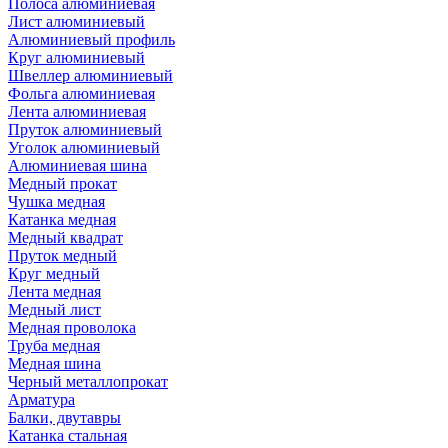
Полоса алюминиевая
Лист алюминиевый
Алюминиевый профиль
Круг алюминиевый
Швеллер алюминиевый
Фольга алюминиевая
Лента алюминиевая
Пруток алюминиевый
Уголок алюминиевый
Алюминиевая шина
Медный прокат
Чушка медная
Катанка медная
Медный квадрат
Пруток медный
Круг медный
Лента медная
Медный лист
Медная проволока
Труба медная
Медная шина
Черный металлопрокат
Арматура
Балки, двутавры
Катанка стальная