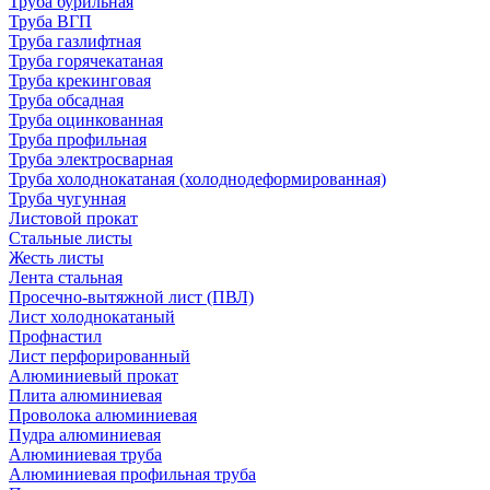
Труба бурильная
Труба ВГП
Труба газлифтная
Труба горячекатаная
Труба крекинговая
Труба обсадная
Труба оцинкованная
Труба профильная
Труба электросварная
Труба холоднокатаная (холоднодеформированная)
Труба чугунная
Листовой прокат
Стальные листы
Жесть листы
Лента стальная
Просечно-вытяжной лист (ПВЛ)
Лист холоднокатаный
Профнастил
Лист перфорированный
Алюминиевый прокат
Плита алюминиевая
Проволока алюминиевая
Пудра алюминиевая
Алюминиевая труба
Алюминиевая профильная труба