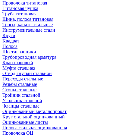
Проволока титановая
Титановая чушка
Труба титановая
Шина, полоса титановая
Тросы, канаты стальные
Инструментальные стали
Круги
Квадрат
Полоса
Шестигранники
Трубопроводная арматура
Кран шаровый
Муфта стальная
Отвод гнутый стальной
Переходы стальные
Резьбы стальные
Сгоны стальные
Тройник стальной
Угольник стальной
Фланцы стальные
Оцинкованный металлопрокат
Круг стальной оцинкованный
Оцинкованные листы
Полоса стальная оцинкованная
Проволока ОЦ