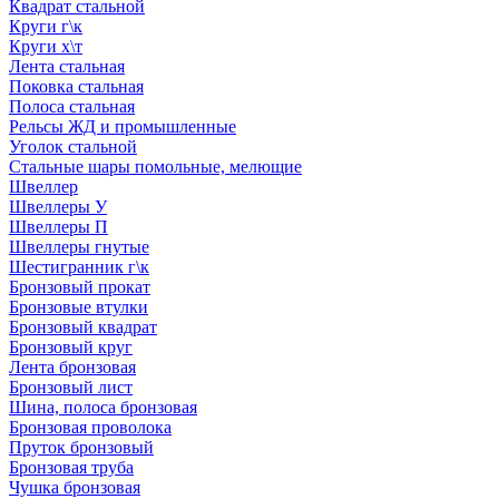
Квадрат стальной
Круги г\к
Круги х\т
Лента стальная
Поковка стальная
Полоса стальная
Рельсы ЖД и промышленные
Уголок стальной
Стальные шары помольные, мелющие
Швеллер
Швеллеры У
Швеллеры П
Швеллеры гнутые
Шестигранник г\к
Бронзовый прокат
Бронзовые втулки
Бронзовый квадрат
Бронзовый круг
Лента бронзовая
Бронзовый лист
Шина, полоса бронзовая
Бронзовая проволока
Пруток бронзовый
Бронзовая труба
Чушка бронзовая