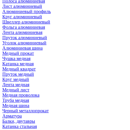
Полоса алюминиевая
Лист алюминиевый
Алюминиевый профиль
Круг алюминиевый
Швеллер алюминиевый
Фольга алюминиевая
Лента алюминиевая
Пруток алюминиевый
Уголок алюминиевый
Алюминиевая шина
Медный прокат
Чушка медная
Катанка медная
Медный квадрат
Пруток медный
Круг медный
Лента медная
Медный лист
Медная проволока
Труба медная
Медная шина
Черный металлопрокат
Арматура
Балки, двутавры
Катанка стальная