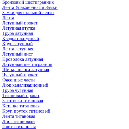
Бронзовый шестигранник
Лента Упаковочная и Замки
Замки для стальной ленты
Лента
Латунный прокат
Латунная втулка
Труба латунная
Квадрат латунный
Круг латунный
Лента латунная
Латунный лист
Проволока латунная
Латунный шестигранник
Шина, полоса латунная
Чугунный прокат
Фасонные части
Люк канализационный
Труба чугунная
Титановый прокат
Заготовка титановая
Катанка титановая
Круг, пруток титановый
Лента титановая
Лист титановый
Плита титановая