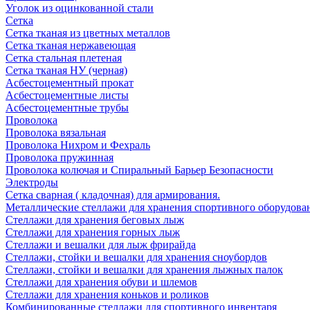
Уголок из оцинкованной стали
Сетка
Сетка тканая из цветных металлов
Сетка тканая нержавеющая
Сетка стальная плетеная
Сетка тканая НУ (черная)
Асбестоцементный прокат
Асбестоцементные листы
Асбестоцементные трубы
Проволока
Проволока вязальная
Проволока Нихром и Фехраль
Проволока пружинная
Проволока колючая и Спиральный Барьер Безопасности
Электроды
Сетка сварная ( кладочная) для армирования.
Металлические стеллажи для хранения спортивного оборудова
Стеллажи для хранения беговых лыж
Стеллажи для хранения горных лыж
Стеллажи и вешалки для лыж фрирайда
Стеллажи, стойки и вешалки для хранения сноубордов
Стеллажи, стойки и вешалки для хранения лыжных палок
Стеллажи для хранения обуви и шлемов
Стеллажи для хранения коньков и роликов
Комбинированные стеллажи для спортивного инвентаря