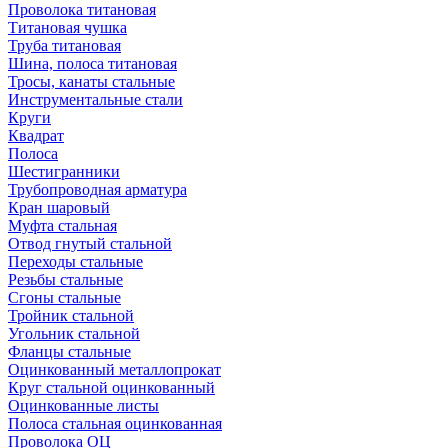
Проволока титановая
Титановая чушка
Труба титановая
Шина, полоса титановая
Тросы, канаты стальные
Инструментальные стали
Круги
Квадрат
Полоса
Шестигранники
Трубопроводная арматура
Кран шаровый
Муфта стальная
Отвод гнутый стальной
Переходы стальные
Резьбы стальные
Сгоны стальные
Тройник стальной
Угольник стальной
Фланцы стальные
Оцинкованный металлопрокат
Круг стальной оцинкованный
Оцинкованные листы
Полоса стальная оцинкованная
Проволока ОЦ