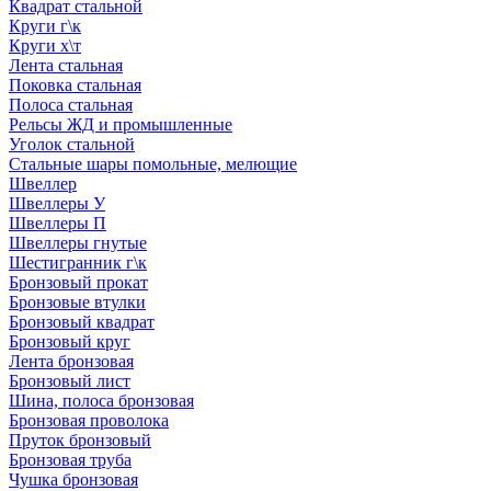
Квадрат стальной
Круги г\к
Круги х\т
Лента стальная
Поковка стальная
Полоса стальная
Рельсы ЖД и промышленные
Уголок стальной
Стальные шары помольные, мелющие
Швеллер
Швеллеры У
Швеллеры П
Швеллеры гнутые
Шестигранник г\к
Бронзовый прокат
Бронзовые втулки
Бронзовый квадрат
Бронзовый круг
Лента бронзовая
Бронзовый лист
Шина, полоса бронзовая
Бронзовая проволока
Пруток бронзовый
Бронзовая труба
Чушка бронзовая