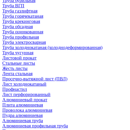
Труба бурильная
Труба ВГП
Труба газлифтная
Труба горячекатаная
Труба крекинговая
Труба обсадная
Труба оцинкованная
Труба профильная
Труба электросварная
Труба холоднокатаная (холоднодеформированная)
Труба чугунная
Листовой прокат
Стальные листы
Жесть листы
Лента стальная
Просечно-вытяжной лист (ПВЛ)
Лист холоднокатаный
Профнастил
Лист перфорированный
Алюминиевый прокат
Плита алюминиевая
Проволока алюминиевая
Пудра алюминиевая
Алюминиевая труба
Алюминиевая профильная труба