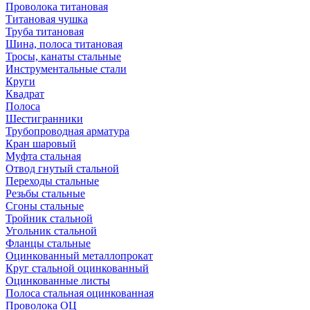
Проволока титановая
Титановая чушка
Труба титановая
Шина, полоса титановая
Тросы, канаты стальные
Инструментальные стали
Круги
Квадрат
Полоса
Шестигранники
Трубопроводная арматура
Кран шаровый
Муфта стальная
Отвод гнутый стальной
Переходы стальные
Резьбы стальные
Сгоны стальные
Тройник стальной
Угольник стальной
Фланцы стальные
Оцинкованный металлопрокат
Круг стальной оцинкованный
Оцинкованные листы
Полоса стальная оцинкованная
Проволока ОЦ