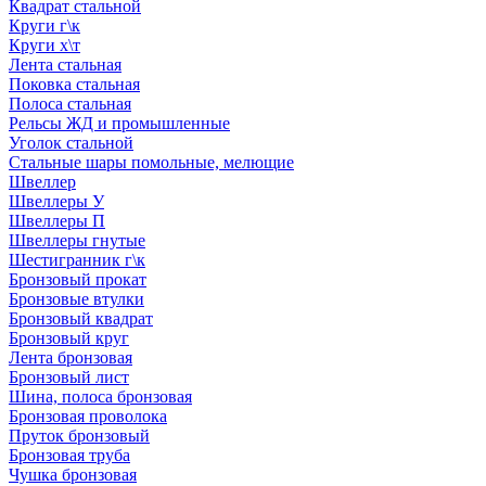
Квадрат стальной
Круги г\к
Круги х\т
Лента стальная
Поковка стальная
Полоса стальная
Рельсы ЖД и промышленные
Уголок стальной
Стальные шары помольные, мелющие
Швеллер
Швеллеры У
Швеллеры П
Швеллеры гнутые
Шестигранник г\к
Бронзовый прокат
Бронзовые втулки
Бронзовый квадрат
Бронзовый круг
Лента бронзовая
Бронзовый лист
Шина, полоса бронзовая
Бронзовая проволока
Пруток бронзовый
Бронзовая труба
Чушка бронзовая