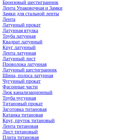
Бронзовый шестигранник
Лента Упаковочная и Замки
Замки для стальной ленты
Лента
Латунный прокат
Латунная втулка
Труба латунная
Квадрат латунный
Круг латунный
Лента латунная
Латунный лист
Проволока латунная
Латунный шестигранник
Шина, полоса латунная
Чугунный прокат
Фасонные части
Люк канализационный
Труба чугунная
Титановый прокат
Заготовка титановая
Катанка титановая
Круг, пруток титановый
Лента титановая
Лист титановый
Плита титановая