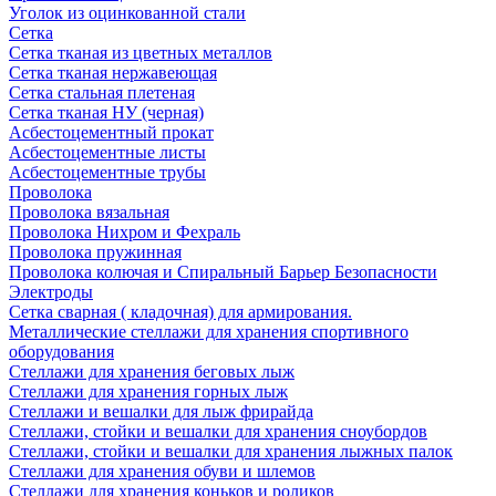
Уголок из оцинкованной стали
Сетка
Сетка тканая из цветных металлов
Сетка тканая нержавеющая
Сетка стальная плетеная
Сетка тканая НУ (черная)
Асбестоцементный прокат
Асбестоцементные листы
Асбестоцементные трубы
Проволока
Проволока вязальная
Проволока Нихром и Фехраль
Проволока пружинная
Проволока колючая и Спиральный Барьер Безопасности
Электроды
Сетка сварная ( кладочная) для армирования.
Металлические стеллажи для хранения спортивного
оборудования
Стеллажи для хранения беговых лыж
Стеллажи для хранения горных лыж
Стеллажи и вешалки для лыж фрирайда
Стеллажи, стойки и вешалки для хранения сноубордов
Стеллажи, стойки и вешалки для хранения лыжных палок
Стеллажи для хранения обуви и шлемов
Стеллажи для хранения коньков и роликов