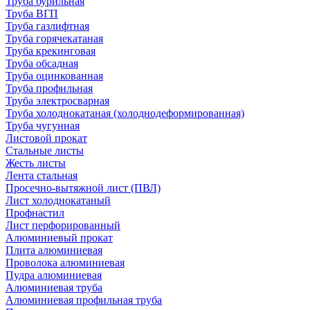
Труба бурильная
Труба ВГП
Труба газлифтная
Труба горячекатаная
Труба крекинговая
Труба обсадная
Труба оцинкованная
Труба профильная
Труба электросварная
Труба холоднокатаная (холоднодеформированная)
Труба чугунная
Листовой прокат
Стальные листы
Жесть листы
Лента стальная
Просечно-вытяжной лист (ПВЛ)
Лист холоднокатаный
Профнастил
Лист перфорированный
Алюминиевый прокат
Плита алюминиевая
Проволока алюминиевая
Пудра алюминиевая
Алюминиевая труба
Алюминиевая профильная труба