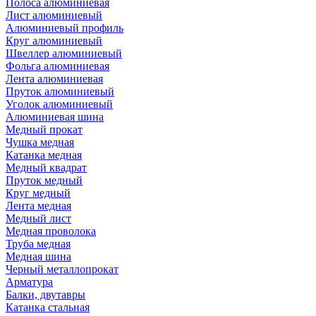
Полоса алюминиевая
Лист алюминиевый
Алюминиевый профиль
Круг алюминиевый
Швеллер алюминиевый
Фольга алюминиевая
Лента алюминиевая
Пруток алюминиевый
Уголок алюминиевый
Алюминиевая шина
Медный прокат
Чушка медная
Катанка медная
Медный квадрат
Пруток медный
Круг медный
Лента медная
Медный лист
Медная проволока
Труба медная
Медная шина
Черный металлопрокат
Арматура
Балки, двутавры
Катанка стальная